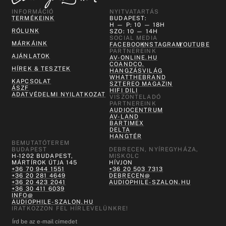
INFORMÁCIÓ
NYITVATARTÁS
TERMÉKEINK
BUDAPEST:
H — P: 10 — 18H
RÓLUNK
SZO: 10 — 14H
SOCIAL MEDIA
MÁRKÁINK
FACEBOOK
INSTAGRAM
YOUTUBE
PARTNEREINK
AJÁNLATOK
AV-ONLINE.HU
COANDCO.
HÍREK & TESZTEK
HANGZÁSVILÁG
WHATTHEBRAND
KAPCSOLAT
SZTEREO MAGAZIN
ÁSZF
HIFI DILI
ADATVÉDELMI NYILATKOZAT
VISZONTELADÓ
PARTNEREINK
AUDIOCENTRUM
AV-LAND
BARTIMEX
DELTA
HANGTÉR
BEMUTATÓTEREM
BUDAPEST
DEBRECEN, NYÍREGYHÁZA,
H-1202 BUDAPEST,
MISKOLC
MÁRTÍROK ÚTJA 145
HÍVJON
+36 70 944 1551
+36 20 503 7313
+36 20 281 4649
DEBRECEN@
+36 20 423 2041
AUDIOPHILE-SZALON.HU
+36 30 411 6039
INFO@
AUDIOPHILE-SZALON.HU
IRATKOZZON FEL HÍRLEVELÜNKRE!