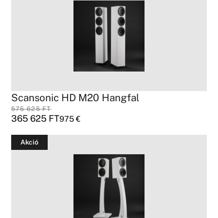
Scansonic HD M20 Hangfal
575 625
FT
365 625
FT
975
€
Akció