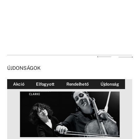
ÚJDONSÁGOK
Akció
Elfogyott
Rendelhető
Újdonság