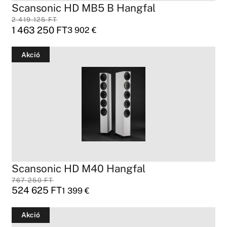
Scansonic HD MB5 B Hangfal
2 419 125
FT
1 463 250
FT
3 902
€
Akció
Scansonic HD M40 Hangfal
767 250
FT
524 625
FT
1 399
€
Akció