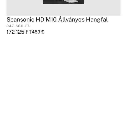
Scansonic HD M10 Állványos Hangfal
247 500
FT
172 125
FT
459
€