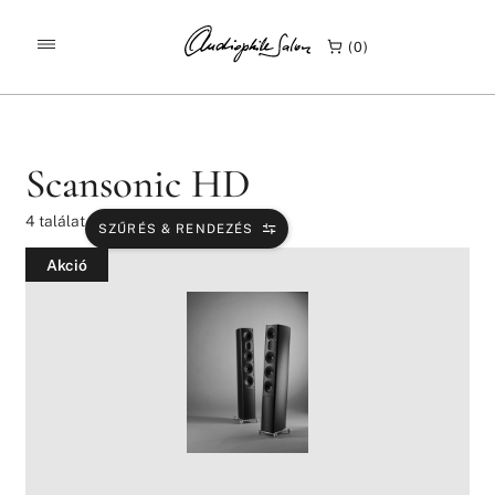
/
/
/
KEZDŐLAP
TERMÉKEK
MÁRKÁINK
SCANSONIC HD
0
Scansonic HD
4
találat
SZŰRÉS & RENDEZÉS
Akció