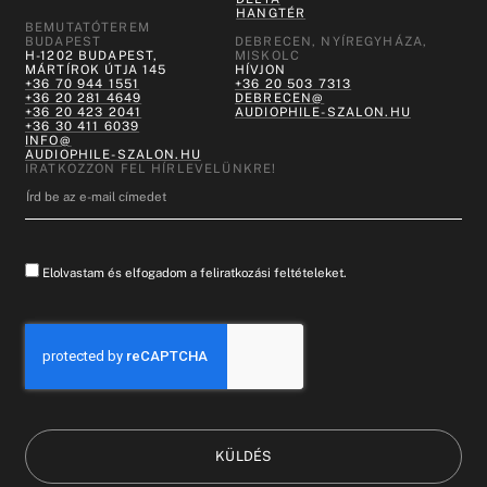
HANGTÉR
BEMUTATÓTEREM
BUDAPEST
DEBRECEN, NYÍREGYHÁZA,
H-1202 BUDAPEST,
MISKOLC
MÁRTÍROK ÚTJA 145
HÍVJON
+36 70 944 1551
+36 20 503 7313
+36 20 281 4649
DEBRECEN@
+36 20 423 2041
AUDIOPHILE-SZALON.HU
+36 30 411 6039
INFO@
AUDIOPHILE-SZALON.HU
IRATKOZZON FEL HÍRLEVELÜNKRE!
Elolvastam és elfogadom a feliratkozási feltételeket.
KÜLDÉS