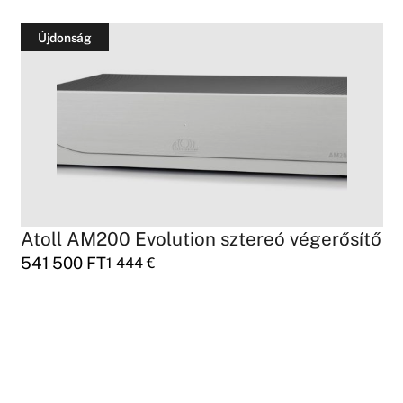
Újdonság
Atoll AM200 Evolution sztereó végerősítő
541 500
FT
1 444
€