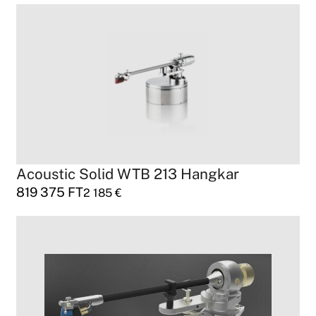
Acoustic Solid WTB 213 Hangkar
819 375
FT
2 185
€