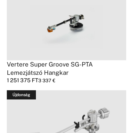
Vertere Super Groove SG-PTA
Lemezjátszó Hangkar
1 251 375
FT
3 337
€
Újdonság