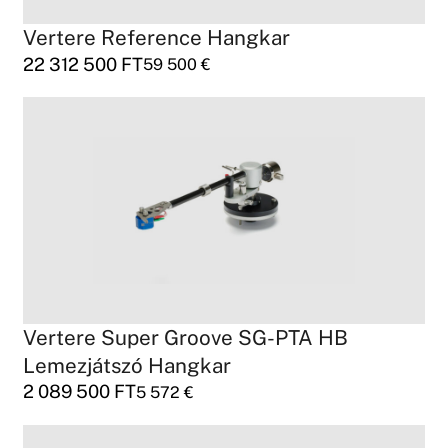
Vertere Reference Hangkar
22 312 500
FT
59 500
€
Vertere Super Groove SG-PTA HB
Lemezjátszó Hangkar
2 089 500
FT
5 572
€