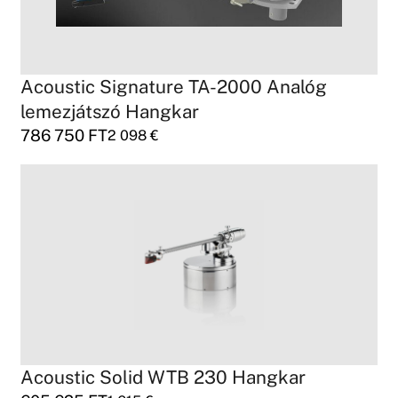
Acoustic Signature TA-2000 Analóg
lemezjátszó Hangkar
786 750
FT
2 098
€
Acoustic Solid WTB 230 Hangkar