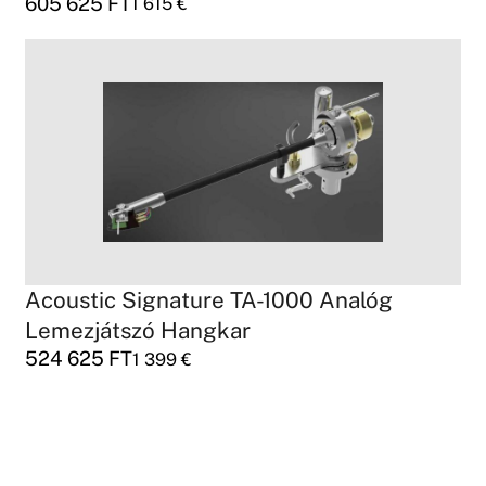
605 625
FT
1 615
€
Acoustic Signature TA-1000 Analóg
Lemezjátszó Hangkar
524 625
FT
1 399
€