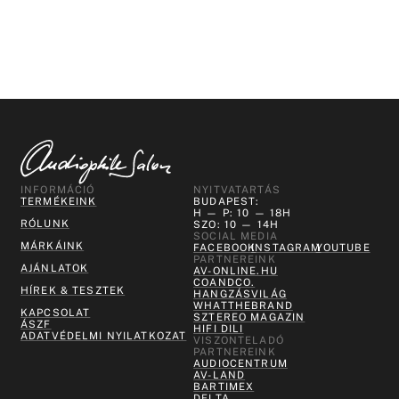
INFORMÁCIÓ
NYITVATARTÁS
TERMÉKEINK
BUDAPEST:
H — P: 10 — 18H
RÓLUNK
SZO: 10 — 14H
SOCIAL MEDIA
MÁRKÁINK
FACEBOOK
INSTAGRAM
YOUTUBE
PARTNEREINK
AJÁNLATOK
AV-ONLINE.HU
COANDCO.
HÍREK & TESZTEK
HANGZÁSVILÁG
WHATTHEBRAND
KAPCSOLAT
SZTEREO MAGAZIN
ÁSZF
HIFI DILI
ADATVÉDELMI NYILATKOZAT
VISZONTELADÓ
PARTNEREINK
AUDIOCENTRUM
AV-LAND
BARTIMEX
DELTA