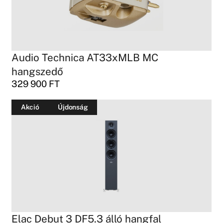
Audio Technica AT33xMLB MC
hangszedő
329 900
FT
Akció
Újdonság
Elac Debut 3 DF5.3 álló hangfal