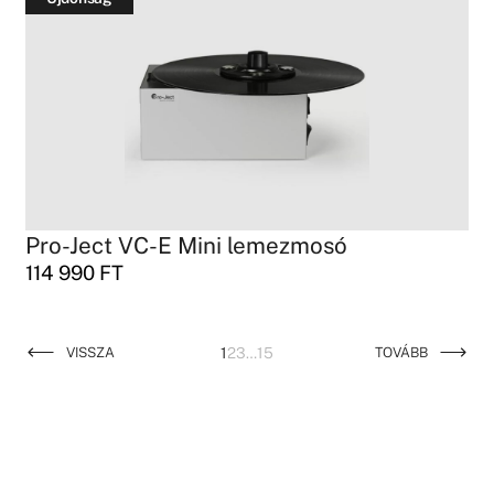
Pro-Ject VC-E Mini lemezmosó
114 990
FT
VISSZA
1
2
3
…
15
TOVÁBB