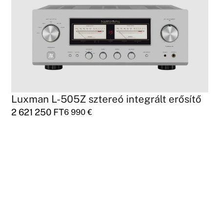
sítő
AUDIOPHILE ANALOG COLLECTION V
3 CD lemez
9 900
FT