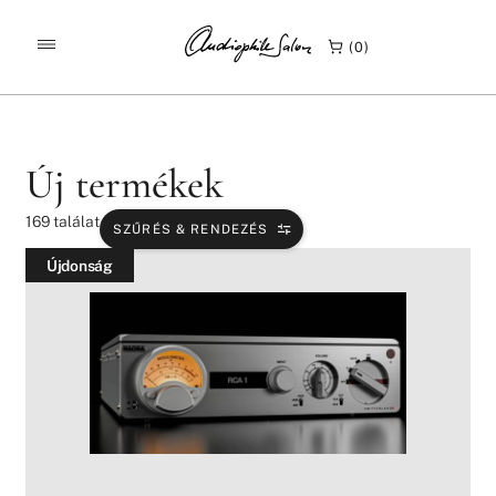
/
/
KEZDŐLAP
TERMÉKEK
ÚJ TERMÉKEK
0
Új termékek
169
találat
SZŰRÉS & RENDEZÉS
Újdonság