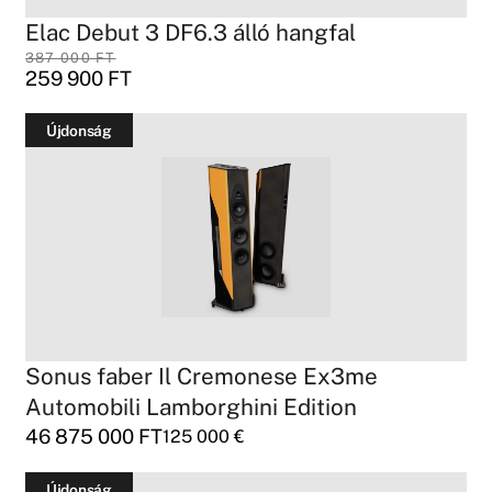
Elac Debut 3 DF6.3 álló hangfal
387 000
FT
259 900
FT
Újdonság
Sonus faber Il Cremonese Ex3me
Automobili Lamborghini Edition
46 875 000
FT
125 000
€
Újdonság