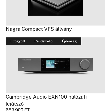
Nagra Compact VFS állvány
Elfogyott
Rendelhető
Újdonság
Cambridge Audio EXN100 hálózati
lejátszó
659 900
FT