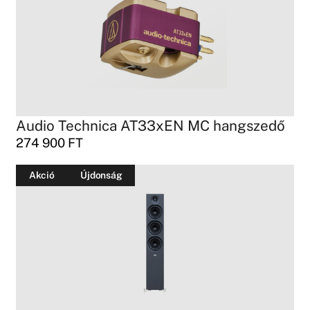
Audio Technica AT33xEN MC hangszedő
274 900
FT
Akció
Újdonság