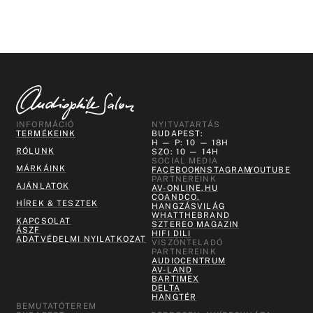
INFORMÁCIÓ
NYITVATARTÁS
TERMÉKEINK
BUDAPEST:
H — P: 10 — 18H
RÓLUNK
SZO: 10 — 14H
SOCIAL MEDIA
MÁRKÁINK
FACEBOOK
INSTAGRAM
YOUTUBE
PARTNEREINK
AJÁNLATOK
AV-ONLINE.HU
COANDCO.
HÍREK & TESZTEK
HANGZÁSVILÁG
WHATTHEBRAND
KAPCSOLAT
SZTEREO MAGAZIN
ÁSZF
HIFI DILI
ADATVÉDELMI NYILATKOZAT
VISZONTELADÓ
PARTNEREINK
AUDIOCENTRUM
AV-LAND
BARTIMEX
DELTA
HANGTÉR
BEMUTATÓTEREM