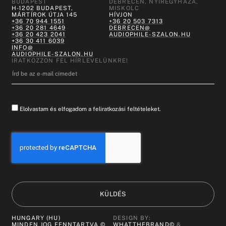
BUDAPEST
DEBRECEN, NYÍREGYHÁZA,
H-1202 BUDAPEST,
MISKOLC
MÁRTÍROK ÚTJA 145
HÍVJON
+36 70 944 1551
+36 20 503 7313
+36 20 281 4649
DEBRECEN@
+36 20 423 2041
AUDIOPHILE-SZALON.HU
+36 30 411 6039
INFO@
AUDIOPHILE-SZALON.HU
IRATKOZZON FEL HÍRLEVELÜNKRE!
Elolvastam és elfogadom a feliratkozási feltételeket.
KÜLDÉS
HUNGARY (HU)
DESIGN BY:
MINDEN JOG FENNTARTVA ©
WHATTHEBRAND©
&