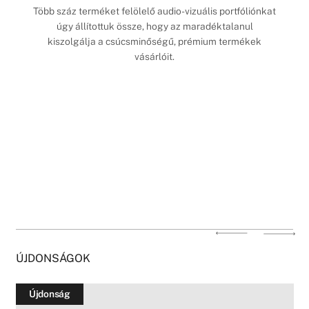
Több száz terméket felölelő audio-vizuális portfóliónkat
úgy állítottuk össze, hogy az maradéktalanul
kiszolgálja a csúcsminőségű, prémium termékek
vásárlóit.
ÚJDONSÁGOK
Újdonság