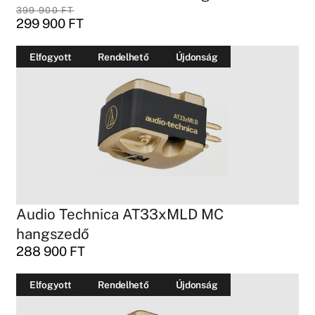
399 900
FT
299 900
FT
Elfogyott
Rendelhető
Újdonság
Audio Technica AT33xMLD MC
hangszedő
288 900
FT
Elfogyott
Rendelhető
Újdonság