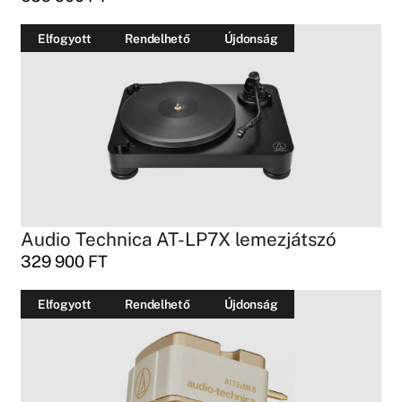
Elfogyott
Rendelhető
Újdonság
Audio Technica AT-LP7X lemezjátszó
329 900
FT
Elfogyott
Rendelhető
Újdonság