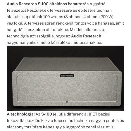
Audio Research S-100 általános bemutatás
A gyártó
félvezetős készülékek tervezésére és építésére újonnan
alakult csapatának 100 wattos (8 ohmon, 4 ohmon 200 W)
végfoka. A tervezés során rendkívül fontos volt a hangzás, amit
hallgatási teszteken állítottak be. Minden alkalmazott
technológia azt szolgálja, hogy az
Audio Research
hagyományaihoz méltó készüléket mutassanak be.
A technológia:
Az
S-100
jel útja differenciál JFET bázisú
fokozattal kezdődik. Ez a kapcsolás technika nagyon pontos és
alacsony torzításra képes, így a legapróbb zenei részlet is