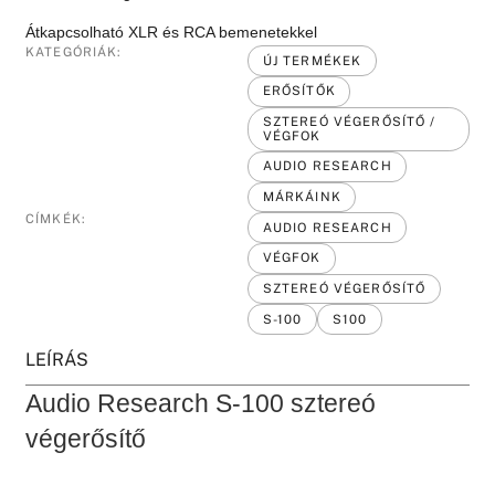
Átkapcsolható XLR és RCA bemenetekkel
KATEGÓRIÁK:
ÚJ TERMÉKEK
ERŐSÍTŐK
SZTEREÓ VÉGERŐSÍTŐ /
VÉGFOK
AUDIO RESEARCH
MÁRKÁINK
CÍMKÉK:
AUDIO RESEARCH
VÉGFOK
SZTEREÓ VÉGERŐSÍTŐ
S-100
S100
LEÍRÁS
Audio Research S-100 sztereó
végerősítő