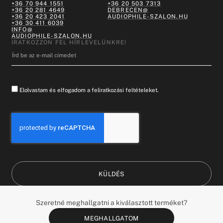
+36 70 944 1551
+36 20 503 7313
+36 20 281 4649
DEBRECEN@
+36 20 423 2041
AUDIOPHILE-SZALON.HU
+36 30 411 6039
INFO@
AUDIOPHILE-SZALON.HU
IRATKOZZON FEL HÍRLEVELÜNKRE!
Elolvastam és elfogadom a feliratkozási feltételeket.
KÜLDÉS
HUNGARY (HU)
DESIGN BY:
Szeretné meghallgatni a kiválasztott terméket?
MINDEN JOG FENNTARTVA ©
WHATTHEBRAND©
&
2026
COANDCO.
DESIGNCOMMUNICATION
MEGHALLGATOM