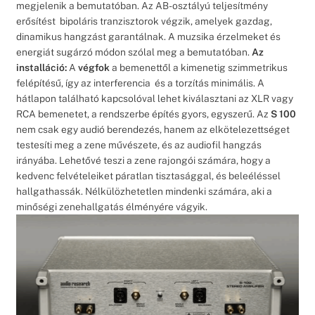
megjelenik a bemutatóban. Az AB-osztályú teljesítmény
erősítést bipoláris tranzisztorok végzik, amelyek gazdag,
dinamikus hangzást garantálnak. A muzsika érzelmeket és
energiát sugárzó módon szólal meg a bemutatóban.
Az
installáció:
A
végfok
a bemenettől a kimenetig szimmetrikus
felépítésű, így az interferencia és a torzítás minimális. A
hátlapon található kapcsolóval lehet kiválasztani az XLR vagy
RCA bemenetet, a rendszerbe építés gyors, egyszerű. Az
S 100
nem csak egy audió berendezés, hanem az elkötelezettséget
testesíti meg a zene művészete, és az audiofil hangzás
irányába. Lehetővé teszi a zene rajongói számára, hogy a
kedvenc felvételeiket páratlan tisztasággal, és beleéléssel
hallgathassák. Nélkülözhetetlen mindenki számára, aki a
minőségi zenehallgatás élményére vágyik.