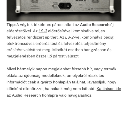
Tipp:
A végfok tökéletes párost alkot az
Audio Research
új
előerősítőivel. Az
LS-3
előerősítővel kombinálva teljes
félvezetős rendszert építhet. Az
LS-2
-vel kombinálva pedig
elektroncsöves erőerősítést és félvezetős teljesítmény
erősítést valósíthat meg. Mindkét esetben hangzásban és
megjelenésben összeillő párost választ.
Mivel bármelyik napon megjelenhet frissebb hír, vagy termék
oldala az újdonság modelleknek, amelyekről részletes
információt csak a gyártó honlapján találhat, javasoljuk, hogy
időnként ellenőrizze, ha nálunk még nem látható.
Kattintson ide
az
Audio Research
honlapra való navigáláshoz.