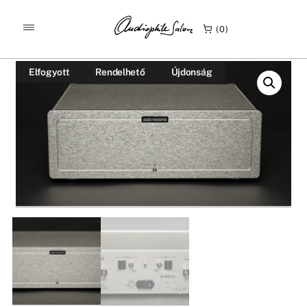
/
/
KEZDŐLAP
TERMÉKEK
0
AUDIO RESEARCH S-100 SZTEREÓ VÉGERŐSÍTŐ
Elfogyott
Rendelhető
Újdonság