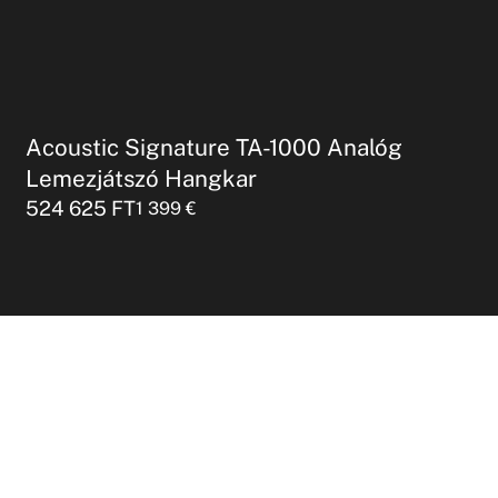
Acoustic Signature TA-1000 Analóg
Lemezjátszó Hangkar
524 625
FT
1 399
€