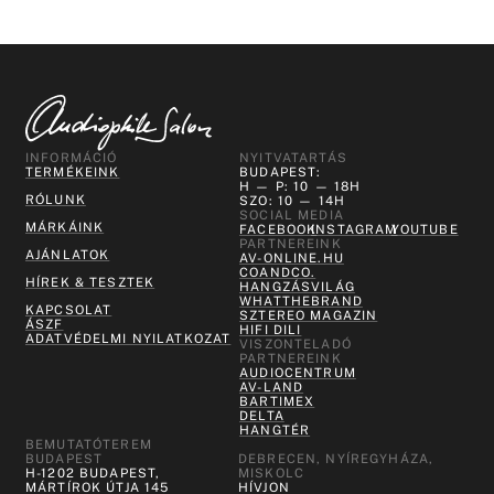
INFORMÁCIÓ
NYITVATARTÁS
TERMÉKEINK
BUDAPEST:
H — P: 10 — 18H
RÓLUNK
SZO: 10 — 14H
SOCIAL MEDIA
MÁRKÁINK
FACEBOOK
INSTAGRAM
YOUTUBE
PARTNEREINK
AJÁNLATOK
AV-ONLINE.HU
COANDCO.
HÍREK & TESZTEK
HANGZÁSVILÁG
WHATTHEBRAND
KAPCSOLAT
SZTEREO MAGAZIN
ÁSZF
HIFI DILI
ADATVÉDELMI NYILATKOZAT
VISZONTELADÓ
PARTNEREINK
AUDIOCENTRUM
AV-LAND
BARTIMEX
DELTA
HANGTÉR
BEMUTATÓTEREM
BUDAPEST
DEBRECEN, NYÍREGYHÁZA,
H-1202 BUDAPEST,
MISKOLC
MÁRTÍROK ÚTJA 145
HÍVJON