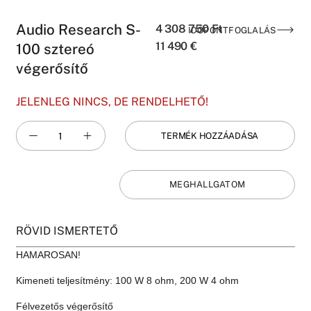
Audio Research S-
4 308 750
Ft
IDŐPONTFOGLALÁS
11 490
€
100 sztereó
végerősítő
JELENLEG NINCS, DE RENDELHETŐ!
TERMÉK HOZZÁADÁSA
MEGHALLGATOM
RÖVID ISMERTETŐ
HAMAROSAN!
Kimeneti teljesítmény: 100 W 8 ohm, 200 W 4 ohm
Félvezetős végerősítő