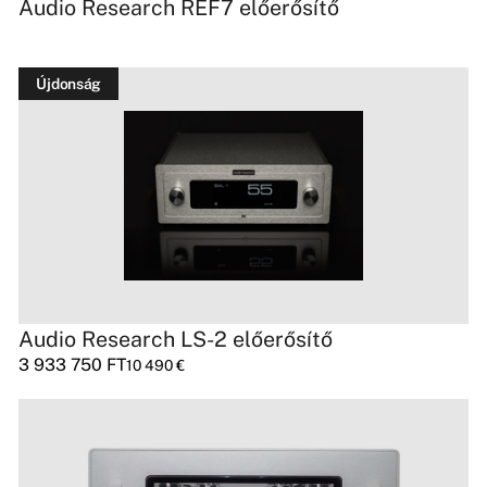
Audio Research REF7 előerősítő
Újdonság
Audio Research LS-2 előerősítő
3 933 750
FT
10 490
€