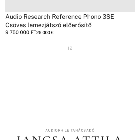
Audio Research Reference Phono 3SE
Csöves lemezjátszó előerősítő
9 750 000
FT
26 000
€
1
2
AUDIOPHILE TANÁCSADÓ