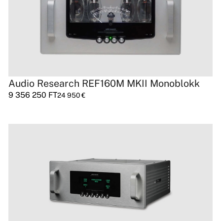
Audio Research REF160M MKII Monoblokk
9 356 250
FT
24 950
€