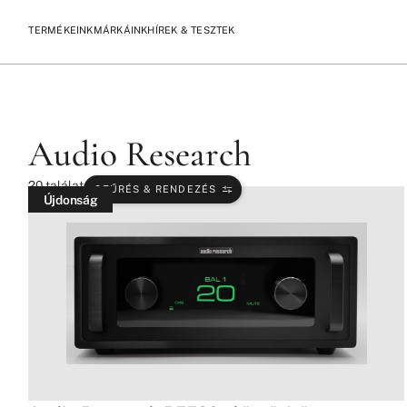
TERMÉKEINK
MÁRKÁINK
HÍREK & TESZTEK
/
/
KEZDŐLAP
TERMÉKEK
AUDIO RESEARCH
Audio Research
20
találat
SZŰRÉS & RENDEZÉS
Újdonság