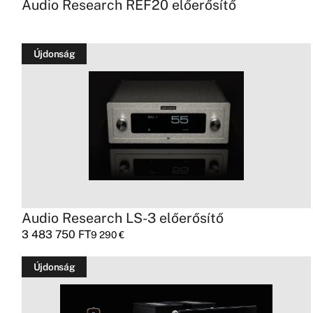
Audio Research REF20 előerősítő
Újdonság
Audio Research LS-3 előerősítő
3 483 750
FT
9 290
€
Újdonság