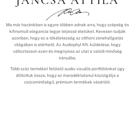
JANCSA ATTILA
Ma már hazánkban is egyre többen adnak arra, hogy szépség és
kifinomult elegancia tegye teljessé életüket. Kevesen tudják
azonban, hogy ez a tökéletesség az otthoni zenehallgatás
világában is elérhető. Az Audiophyl Kft. küldetése, hogy
változtasson ezen és megnyissa az utat a valódi minőség
irányába.
Több száz terméket felölelő audio-vizuális portfóliónkat úgy
állítottuk össze, hogy az maradéktalanul kiszolgálja a
csúcsminőségű, prémium termékek vásárlóit.