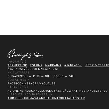
INFORMÁCIÓ
TERMÉKEINK
RÓLUNK
MÁRKÁINK
AJÁNLATOK
HÍREK & TESZT
ÁSZF
ADATVÉDELMI NYILATKOZAT
NYITVATARTÁS
BUDAPEST: H — P: 10 — 18H | SZO 10 — 14H
SOCIAL MEDIA
FACEBOOK
INSTAGRAM
YOUTUBE
PARTNEREINK
AV-ONLINE.HU
COANDCO.
HANGZÁSVILÁG
WHATTHEBRAND
SZTEREO
VISZONTELADÓ PARTNEREINK
AUDIOCENTRUM
AV-LAND
BARTIMEX
DELTA
HANGTÉR