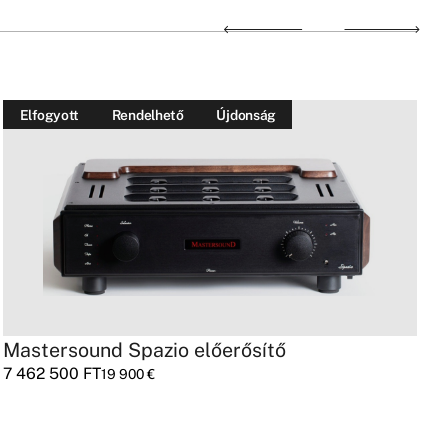
Elfogyott
Rendelhető
Újdonság
Mastersound Spazio előerősítő
R
7 462 500
FT
2
19 900
€