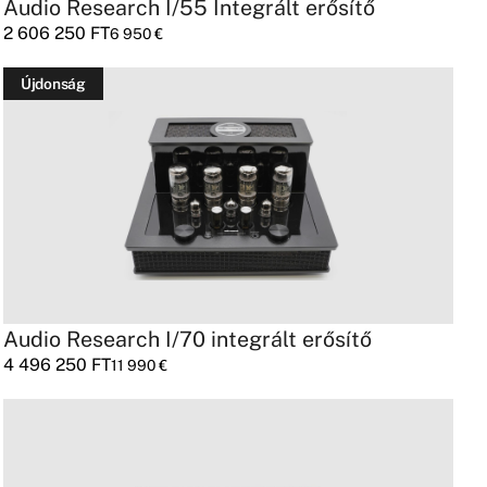
Audio Research I/55 Integrált erősítő
2 606 250
FT
6 950
€
Újdonság
Audio Research I/70 integrált erősítő
4 496 250
FT
11 990
€