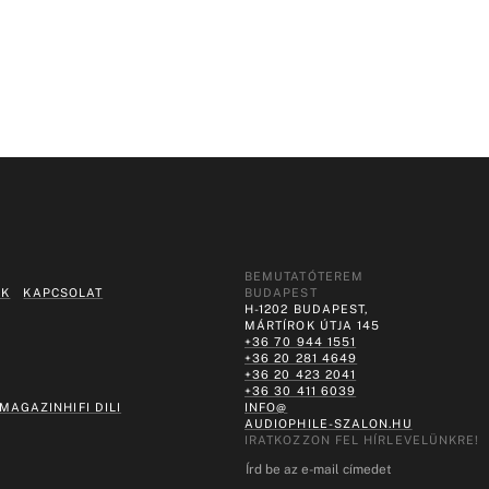
BEMUTATÓTEREM
EK
KAPCSOLAT
BUDAPEST
H-1202 BUDAPEST,
MÁRTÍROK ÚTJA 145
+36 70 944 1551
+36 20 281 4649
+36 20 423 2041
+36 30 411 6039
 MAGAZIN
HIFI DILI
INFO@
AUDIOPHILE-SZALON.HU
IRATKOZZON FEL HÍRLEVELÜNKRE!