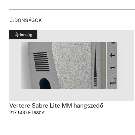
ÚJDONSÁGOK
Újdonság
Vertere Sabre Lite MM hangszedő
217 500
FT
580
€