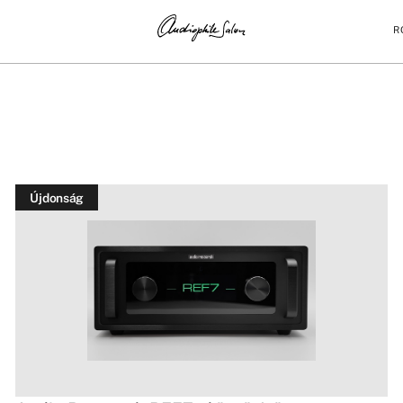
R
Újdonság