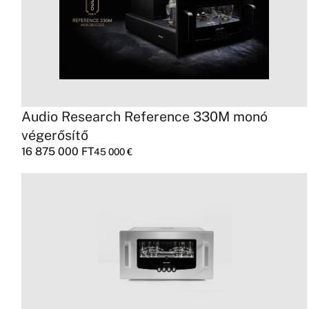
Audio Research Reference 330M monó
végerősítő
16 875 000
FT
45 000
€