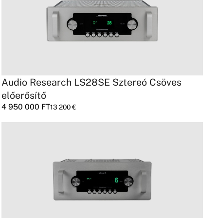
Audio Research LS28SE Sztereó Csöves
előerősítő
4 950 000
FT
13 200
€