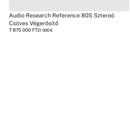
Audio Research Reference 80S Sztereó
Csöves Végerősítő
7 875 000
FT
21 000
€