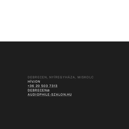
DEBRECEN, NYÍREGYHÁZA, MISKOLC
HÍVJON
+36 20 503 7313
DEBRECEN@
AUDIOPHILE-SZALON.HU