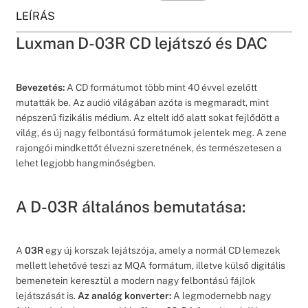
LEÍRÁS
Luxman D-03R CD lejátszó és DAC
Bevezetés:
A CD formátumot több mint 40 évvel ezelőtt
mutatták be. Az audió világában azóta is megmaradt, mint
népszerű fizikális médium. Az eltelt idő alatt sokat fejlődött a
világ, és új nagy felbontású formátumok jelentek meg. A zene
rajongói mindkettőt élvezni szeretnének, és természetesen a
lehet legjobb hangminőségben.
A D-03R általános bemutatása:
A
03R
egy új korszak lejátszója, amely a normál CD lemezek
mellett lehetővé teszi az MQA formátum, illetve külső digitális
bemenetein keresztül a modern nagy felbontású fájlok
lejátszását is.
Az analóg konverter:
A legmodernebb nagy