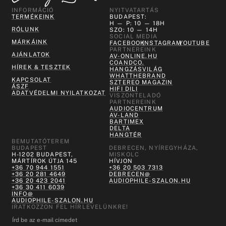
INFORMÁCIÓ
NYITVATARTÁS
TERMÉKEINK
BUDAPEST:
H — P: 10 — 18H
RÓLUNK
SZO: 10 — 14H
SOCIAL MEDIA
MÁRKÁINK
FACEBOOK
INSTAGRAM
YOUTUBE
PARTNEREINK
AJÁNLATOK
AV-ONLINE.HU
COANDCO.
HÍREK & TESZTEK
HANGZÁSVILÁG
WHATTHEBRAND
KAPCSOLAT
SZTEREO MAGAZIN
ÁSZF
HIFI DILI
ADATVÉDELMI NYILATKOZAT
VISZONTELADÓ
PARTNEREINK
AUDIOCENTRUM
AV-LAND
BARTIMEX
DELTA
HANGTÉR
BEMUTATÓTEREM
BUDAPEST
DEBRECEN, NYÍREGYHÁZA,
H-1202 BUDAPEST,
MISKOLC
MÁRTÍROK ÚTJA 145
HÍVJON
+36 70 944 1551
+36 20 503 7313
+36 20 281 4649
DEBRECEN@
+36 20 423 2041
AUDIOPHILE-SZALON.HU
+36 30 411 6039
INFO@
AUDIOPHILE-SZALON.HU
IRATKOZZON FEL HÍRLEVELÜNKRE!