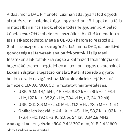
A duál mono DAC kimenetei
Luxman
által gyártatott egyedi
alkatrészeken haladnak úgy, hogy az áramköri lapokon a fólia
mintázatban nincs sarok, ahol a töltés felgyülemlik. A belső
kábelezésre OFC kábeleket használtak. Az XLR kimeneten a
fázis átkapcsolható. Maga a
CD-03R
három fő részből áll.
Stabil transzport, top kategóriás duál mono DAC, és rendkívüli
gondossággal tervezett analóg fokozatok. Hallgatási
teszteken alakították ki a végső alkalmazott technológiákat,
hogy tökéletesen megfeleljen a Luxman magas elvárásainak.
Luxman digitális lejátszó kínálat:
Kattintson ide
a gyártói
honlapra való navigáláshoz.
Műszaki adatok:
Lejátszható
lemezek: CD-DA, MQA CD Támogatott mintavételezés:
USB PCM: 44,1 kHz, 48 kHz, 88,2 kHz, 96 kHz, 176,4
kHz, 192 kHz, 352,8 kHz, 384 kHz, (16, 24, 32 bit)
USB DSD: 2,8 MHz, 5,6 MHz, 11,2 MHz, 22,5 MHz (1 bit)
Optikai és koaxiális: 44,1 kHz, 48 kHz, 88,2 kHz, 96 kHz,
176,4 kHz, 192 kHz 16, 20, és 24 bit, DoP 2,8 MHz
Analóg kimeneti jelszint: RCA 2,4 V 300 ohm, XLR 2,4 V 600
ohm Frekvencia átvitel: