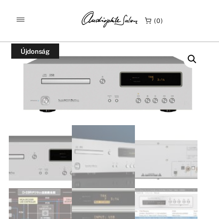
/
/
KEZDŐLAP
TERMÉKEK
0
LUXMAN D-03R MQA-CD LEJÁTSZÓ, DSD ÉS DAC
Újdonság