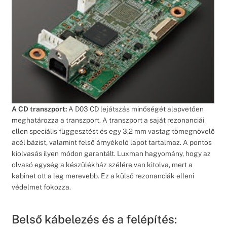
A CD transzport:
A D03 CD lejátszás minőségét alapvetően
meghatározza a transzport. A transzport a saját rezonanciái
ellen speciális függesztést és egy 3,2 mm vastag tömegnövelő
acél bázist, valamint felső árnyékoló lapot tartalmaz. A pontos
kiolvasás ilyen módon garantált. Luxman hagyomány, hogy az
olvasó egység a készülékház szélére van kitolva, mert a
kabinet ott a leg merevebb. Ez a külső rezonanciák elleni
védelmet fokozza.
Belső kábelezés és a felépítés: