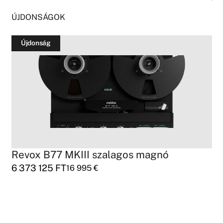
ÚJDONSÁGOK
Újdonság
Revox B77 MKIII szalagos magnó
6 373 125
FT
16 995
€