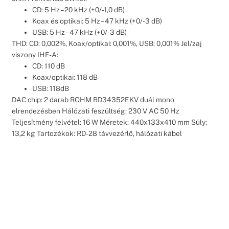
CD: 5 Hz – 20 kHz (+0/-1,0 dB)
Koax és optikai: 5 Hz – 47 kHz (+0/-3 dB)
USB: 5 Hz – 47 kHz (+0/-3 dB)
THD: CD: 0,002%, Koax/optikai: 0,001%, USB: 0,001% Jel/zaj
viszony IHF-A:
CD: 110 dB
Koax/optikai: 118 dB
USB: 118dB
DAC chip: 2 darab ROHM BD34352EKV duál mono
elrendezésben Hálózati feszültség: 230 V AC 50 Hz
Teljesítmény felvétel: 16 W Méretek: 440x133x410 mm Súly:
13,2 kg Tartozékok: RD-28 távvezérlő, hálózati kábel