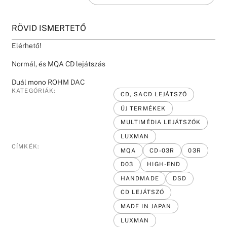
RÖVID ISMERTETŐ
Elérhető!
Normál, és MQA CD lejátszás
Duál mono ROHM DAC
KATEGÓRIÁK:
CD, SACD LEJÁTSZÓ
ÚJ TERMÉKEK
MULTIMÉDIA LEJÁTSZÓK
LUXMAN
CÍMKÉK:
MQA
CD-03R
03R
D03
HIGH-END
HANDMADE
DSD
CD LEJÁTSZÓ
MADE IN JAPAN
LUXMAN