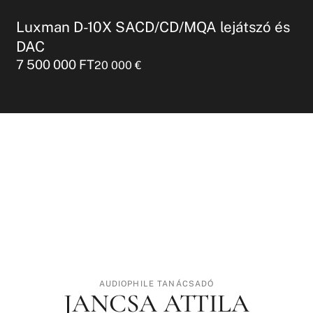
Luxman D-10X SACD/CD/MQA lejátszó és
DAC
7 500 000
FT
20 000
€
AUDIOPHILE TANÁCSADÓ
JANCSA ATTILA