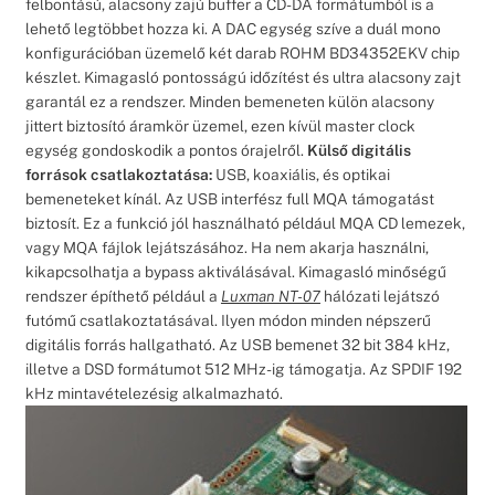
felbontású, alacsony zajú buffer a CD-DA formátumból is a
lehető legtöbbet hozza ki. A DAC egység szíve a duál mono
konfigurációban üzemelő két darab ROHM BD34352EKV chip
készlet. Kimagasló pontosságú időzítést és ultra alacsony zajt
garantál ez a rendszer. Minden bemeneten külön alacsony
jittert biztosító áramkör üzemel, ezen kívül master clock
egység gondoskodik a pontos órajelről.
Külső digitális
források csatlakoztatása:
USB, koaxiális, és optikai
bemeneteket kínál. Az USB interfész full MQA támogatást
biztosít. Ez a funkció jól használható például MQA CD lemezek,
vagy MQA fájlok lejátszásához. Ha nem akarja használni,
kikapcsolhatja a bypass aktiválásával. Kimagasló minőségű
rendszer építhető például a
Luxman NT-07
hálózati lejátszó
futómű csatlakoztatásával. Ilyen módon minden népszerű
digitális forrás hallgatható. Az USB bemenet 32 bit 384 kHz,
illetve a DSD formátumot 512 MHz-ig támogatja. Az SPDIF 192
kHz mintavételezésig alkalmazható.