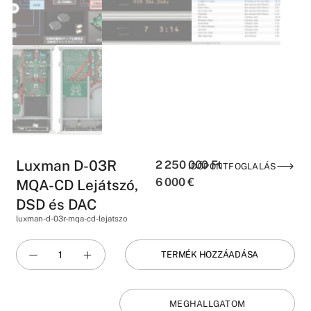
Luxman D-03R
2 250 000
Ft
IDŐPONTFOGLALÁS
6 000
€
MQA-CD Lejátszó,
DSD és DAC
luxman-d-03r-mqa-cd-lejatszo
TERMÉK HOZZÁADÁSA
MEGHALLGATOM