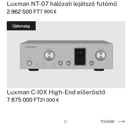
Luxman NT-07 hálózati lejátszó futómű
2 962 500
FT
7 900
€
Újdonság
Luxman C-10X High-End előerősítő
7 875 000
FT
21 000
€
1
2
TOVÁBB