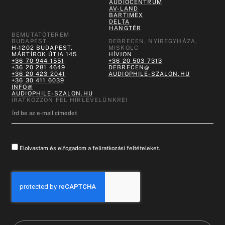
AUDIOCENTRUM
AV-LAND
BARTIMEX
DELTA
HANGTÉR
BEMUTATÓTEREM
BUDAPEST
DEBRECEN, NYÍREGYHÁZA,
H-1202 BUDAPEST,
MISKOLC
MÁRTÍROK ÚTJA 145
HÍVJON
+36 70 944 1551
+36 20 503 7313
+36 20 281 4649
DEBRECEN@
+36 20 423 2041
AUDIOPHILE-SZALON.HU
+36 30 411 6039
INFO@
AUDIOPHILE-SZALON.HU
IRATKOZZON FEL HÍRLEVELÜNKRE!
Elolvastam és elfogadom a feliratkozási feltételeket.