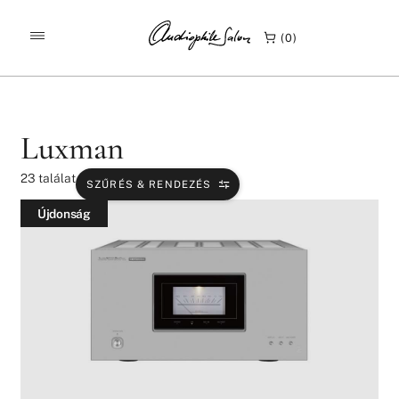
/
/
KEZDŐLAP
TERMÉKEK
LUXMAN
0
Luxman
23
találat
SZŰRÉS & RENDEZÉS
Újdonság