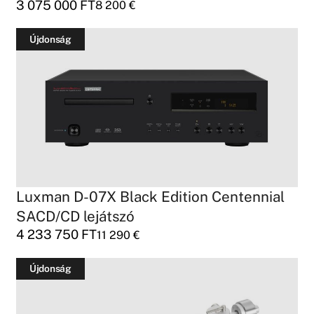
3 075 000
FT
8 200
€
Újdonság
Luxman D-07X Black Edition Centennial
SACD/CD lejátszó
4 233 750
FT
11 290
€
Újdonság