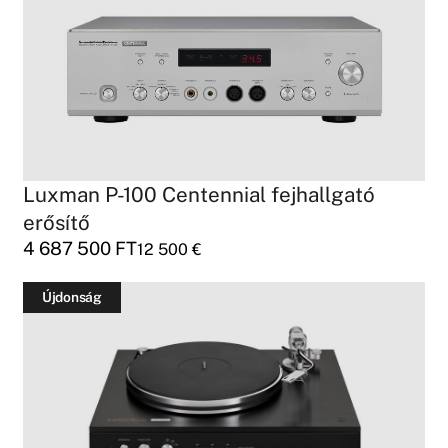
Luxman P-100 Centennial fejhallgató
erősítő
4 687 500
FT
12 500
€
Újdonság