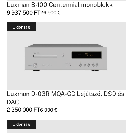
Luxman B-100 Centennial monoblokk
9 937 500
FT
26 500
€
Újdonság
Luxman D-03R MQA-CD Lejátszó, DSD és
DAC
2 250 000
FT
6 000
€
Újdonság