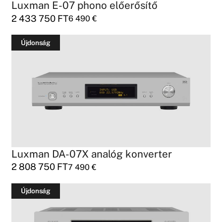
Luxman E-07 phono előerősítő
2 433 750
FT
6 490
€
Újdonság
Luxman DA-07X analóg konverter
2 808 750
FT
7 490
€
Újdonság