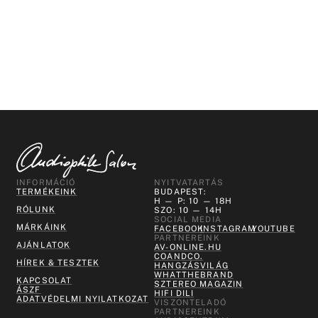
INFORMÁCIÓ
NYITVATARTÁS
TERMÉKEINK
BUDAPEST:
H — P: 10 — 18H
RÓLUNK
SZO: 10 — 14H
SOCIAL MEDIA
MÁRKÁINK
FACEBOOK
INSTAGRAM
YOUTUBE
PARTNEREINK
AJÁNLATOK
AV-ONLINE.HU
COANDCO.
HÍREK & TESZTEK
HANGZÁSVILÁG
WHATTHEBRAND
KAPCSOLAT
SZTEREO MAGAZIN
ÁSZF
HIFI DILI
ADATVÉDELMI NYILATKOZAT
VISZONTELADÓ
PARTNEREINK