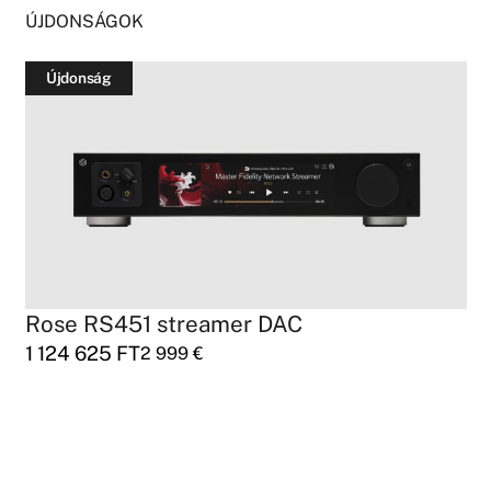
ÚJDONSÁGOK
Újdonság
Essenza Genesis állványok