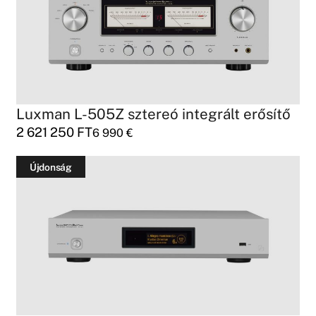
Luxman L-505Z sztereó integrált erősítő
2 621 250
FT
6 990
€
Újdonság