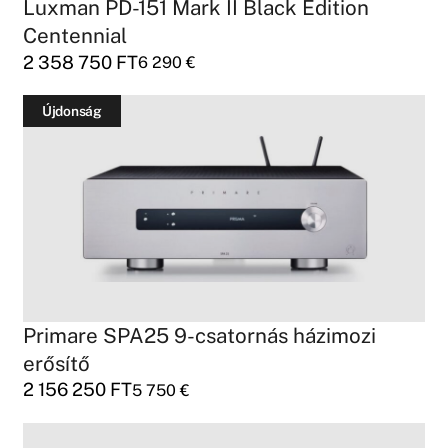
Luxman PD-151 Mark II Black Edition
Centennial
2 358 750
FT
6 290
€
Újdonság
Primare SPA25 9-csatornás házimozi
erősítő
2 156 250
FT
5 750
€