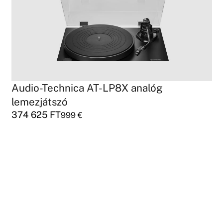
Audio-Technica AT-LP8X analóg
lemezjátszó
374 625
FT
999
€