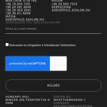
MÁRTÍROK ÚTJA 145
HÍVJON
+36 70 944 1551
+36 20 503 7313
+36 20 281 4649
DEBRECEN@
+36 20 423 2041
AUDIOPHILE-SZALON.HU
+36 30 411 6039
INFO@
AUDIOPHILE-SZALON.HU
IRATKOZZON FEL HÍRLEVELÜNKRE!
Elolvastam és elfogadom a feliratkozási feltételeket.
KÜLDÉS
HUNGARY (HU)
DESIGN BY:
MINDEN JOG FENNTARTVA ©
WHATTHEBRAND©
&
2026
COANDCO.
DESIGNCOMMUNICATION