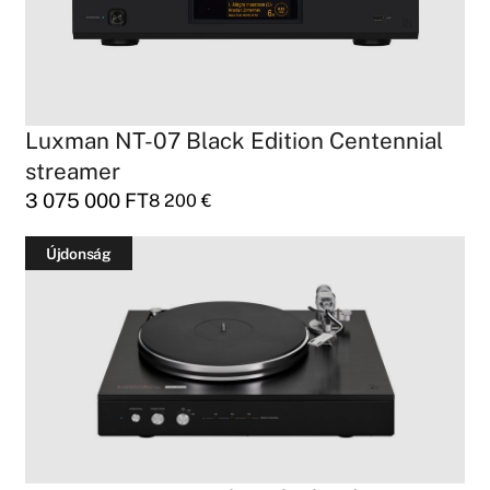
Luxman NT-07 Black Edition Centennial
streamer
3 075 000
FT
8 200
€
Újdonság