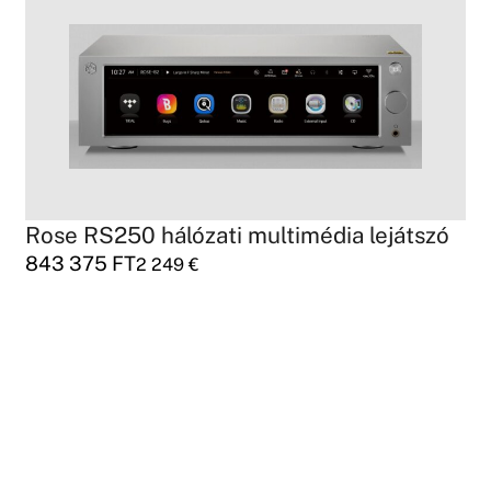
Rose RS250 hálózati multimédia lejátszó
843 375
FT
2 249
€