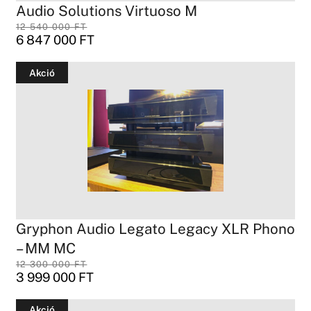
Audio Solutions Virtuoso M
12 540 000
FT
6 847 000
FT
Akció
Gryphon Audio Legato Legacy XLR Phono
– MM MC
12 300 000
FT
3 999 000
FT
Akció