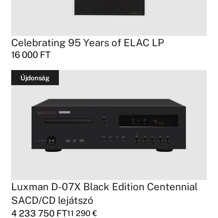
Celebrating 95 Years of ELAC LP
16 000
FT
Újdonság
Luxman D-07X Black Edition Centennial
SACD/CD lejátszó
4 233 750
FT
11 290
€