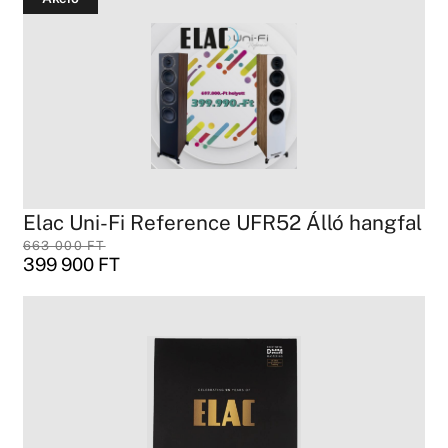
Elac Uni-Fi Reference UFR52 Álló hangfal
663 000
FT
399 900
FT