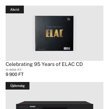
Akció
Celebrating 95 Years of ELAC CD
11 900
FT
9 900
FT
Újdonság