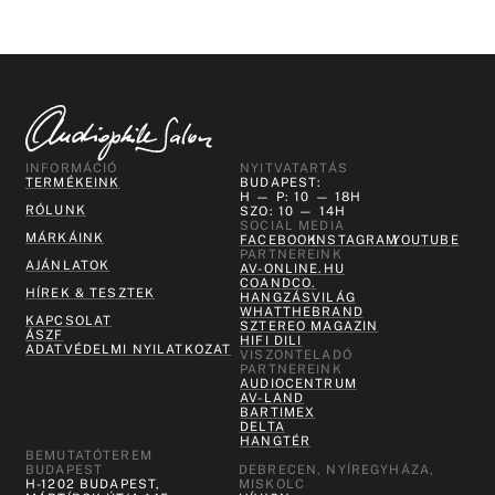
INFORMÁCIÓ
NYITVATARTÁS
TERMÉKEINK
BUDAPEST:
H — P: 10 — 18H
RÓLUNK
SZO: 10 — 14H
SOCIAL MEDIA
MÁRKÁINK
FACEBOOK
INSTAGRAM
YOUTUBE
PARTNEREINK
AJÁNLATOK
AV-ONLINE.HU
COANDCO.
HÍREK & TESZTEK
HANGZÁSVILÁG
WHATTHEBRAND
KAPCSOLAT
SZTEREO MAGAZIN
ÁSZF
HIFI DILI
ADATVÉDELMI NYILATKOZAT
VISZONTELADÓ
PARTNEREINK
AUDIOCENTRUM
AV-LAND
BARTIMEX
DELTA
HANGTÉR
BEMUTATÓTEREM
BUDAPEST
DEBRECEN, NYÍREGYHÁZA,
H-1202 BUDAPEST,
MISKOLC