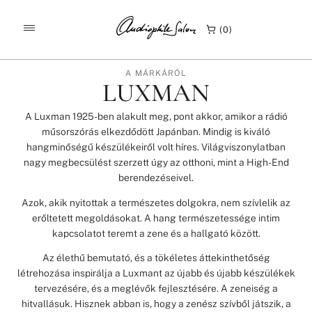
/
/
/
KEZDŐLAP
TERMÉKEK
MÁRKÁINK
LUXMAN
0
A MÁRKÁRÓL
LUXMAN
A Luxman 1925-ben alakult meg, pont akkor, amikor a rádió
műsorszórás elkezdődött Japánban. Mindig is kiváló
hangminőségű készülékeiről volt híres. Világviszonylatban
nagy megbecsülést szerzett úgy az otthoni, mint a High-End
berendezéseivel.
Azok, akik nyitottak a természetes dolgokra, nem szívlelik az
erőltetett megoldásokat. A hang természetessége intim
kapcsolatot teremt a zene és a hallgató között.
Az élethű bemutató, és a tökéletes áttekinthetőség
létrehozása inspirálja a Luxmant az újabb és újabb készülékek
tervezésére, és a meglévők fejlesztésére. A zeneiség a
hitvallásuk. Hisznek abban is, hogy a zenész szívből játszik, a