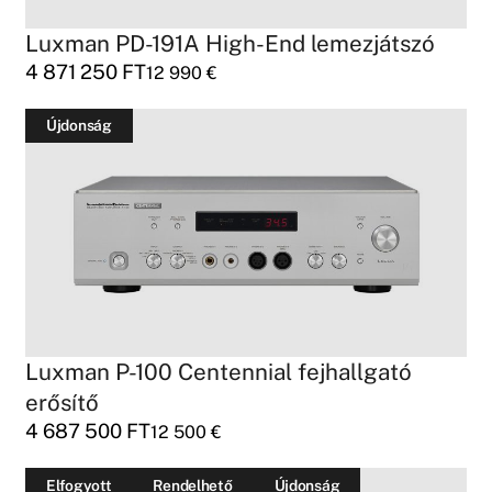
Luxman PD-191A High-End lemezjátszó
4 871 250
FT
12 990
€
Újdonság
Luxman P-100 Centennial fejhallgató
erősítő
4 687 500
FT
12 500
€
Elfogyott
Rendelhető
Újdonság