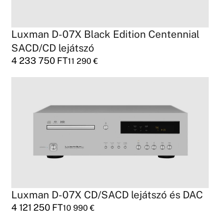
Luxman D-07X Black Edition Centennial
SACD/CD lejátszó
4 233 750
FT
11 290
€
Luxman D-07X CD/SACD lejátszó és DAC
4 121 250
FT
10 990
€