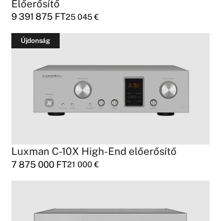
Előerősítő
9 391 875
FT
25 045
€
Újdonság
Luxman C-10X High-End előerősítő
7 875 000
FT
21 000
€