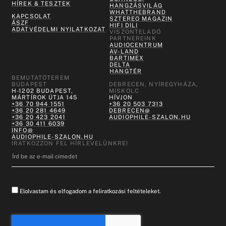
HÍREK & TESZTEK
HANGZÁSVILÁG
WHATTHEBRAND
KAPCSOLAT
SZTEREO MAGAZIN
ÁSZF
HIFI DILI
ADATVÉDELMI NYILATKOZAT
VISZONTELADÓ
PARTNEREINK
AUDIOCENTRUM
AV-LAND
BARTIMEX
DELTA
HANGTÉR
BEMUTATÓTEREM
BUDAPEST
DEBRECEN, NYÍREGYHÁZA,
H-1202 BUDAPEST,
MISKOLC
MÁRTÍROK ÚTJA 145
HÍVJON
+36 70 944 1551
+36 20 503 7313
+36 20 281 4649
DEBRECEN@
+36 20 423 2041
AUDIOPHILE-SZALON.HU
+36 30 411 6039
INFO@
AUDIOPHILE-SZALON.HU
IRATKOZZON FEL HÍRLEVELÜNKRE!
Elolvastam és elfogadom a feliratkozási feltételeket.