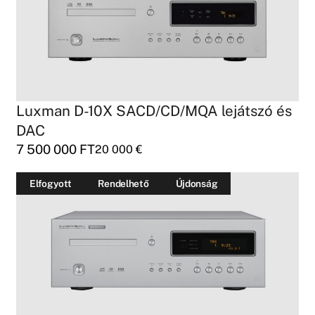
Luxman D-10X SACD/CD/MQA lejátszó és
DAC
7 500 000
FT
20 000
€
Elfogyott
Rendelhető
Újdonság