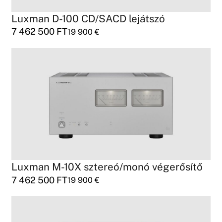
Luxman D-100 CD/SACD lejátszó
7 462 500
FT
19 900
€
Luxman M-10X sztereó/monó végerősítő
7 462 500
FT
19 900
€