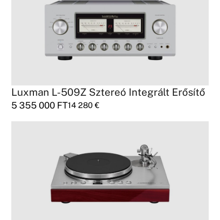
Luxman L-509Z Sztereó Integrált Erősítő
5 355 000
FT
14 280
€