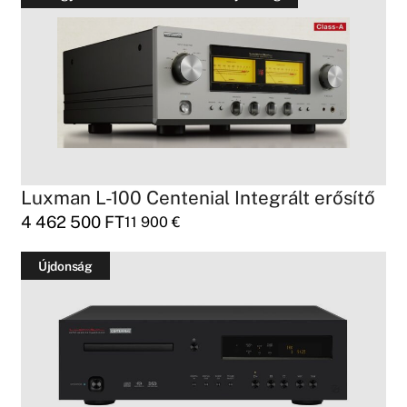
Luxman L-100 Centenial Integrált erősítő
4 462 500
FT
11 900
€
Újdonság