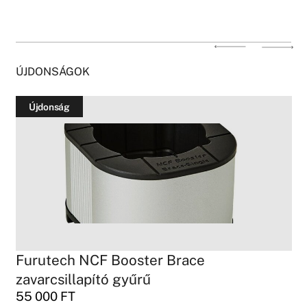
ÚJDONSÁGOK
Újdonság
Furutech NCF Booster Brace
zavarcsillapító gyűrű
55 000
FT