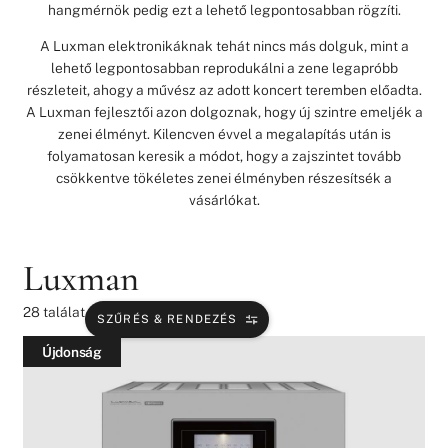
hangmérnök pedig ezt a lehető legpontosabban rögzíti.
A Luxman elektronikáknak tehát nincs más dolguk, mint a
lehető legpontosabban reprodukálni a zene legapróbb
részleteit, ahogy a művész az adott koncert teremben előadta.
A Luxman fejlesztői azon dolgoznak, hogy új szintre emeljék a
zenei élményt. Kilencven évvel a megalapítás után is
folyamatosan keresik a módot, hogy a zajszintet tovább
csökkentve tökéletes zenei élményben részesítsék a
vásárlókat.
Luxman
28
találat
SZŰRÉS & RENDEZÉS
Újdonság