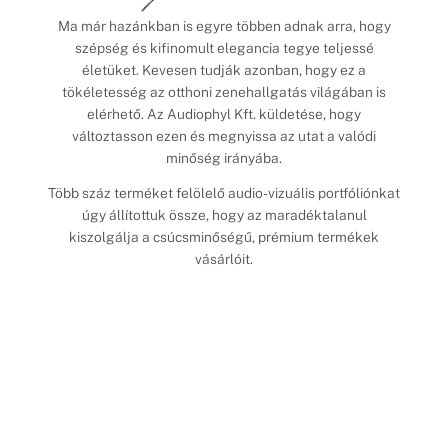
Ma már hazánkban is egyre többen adnak arra, hogy
szépség és kifinomult elegancia tegye teljessé
életüket. Kevesen tudják azonban, hogy ez a
tökéletesség az otthoni zenehallgatás világában is
elérhető. Az Audiophyl Kft. küldetése, hogy
változtasson ezen és megnyissa az utat a valódi
minőség irányába.
Több száz terméket felölelő audio-vizuális portfóliónkat
úgy állítottuk össze, hogy az maradéktalanul
kiszolgálja a csúcsminőségű, prémium termékek
vásárlóit.