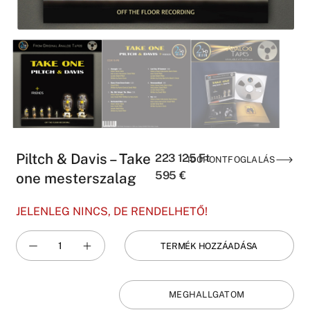
Piltch & Davis – Take
223 125
Ft
IDŐPONTFOGLALÁS
595
€
one mesterszalag
JELENLEG NINCS, DE RENDELHETŐ!
TERMÉK HOZZÁADÁSA
MEGHALLGATOM