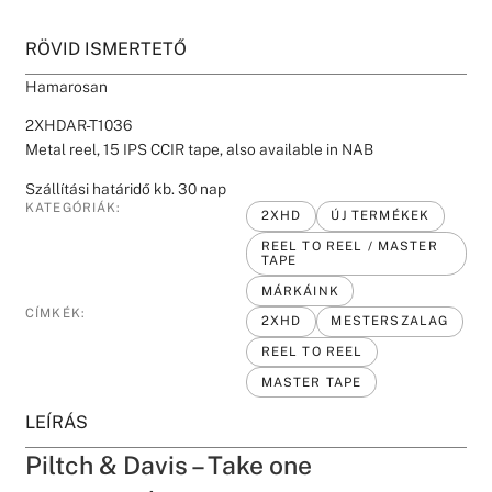
RÖVID ISMERTETŐ
Hamarosan
2XHDAR-T1036
Metal reel, 15 IPS CCIR tape, also available in NAB
Szállítási határidő kb. 30 nap
KATEGÓRIÁK:
2XHD
ÚJ TERMÉKEK
REEL TO REEL / MASTER
TAPE
MÁRKÁINK
CÍMKÉK:
2XHD
MESTERSZALAG
REEL TO REEL
MASTER TAPE
LEÍRÁS
Piltch & Davis – Take one