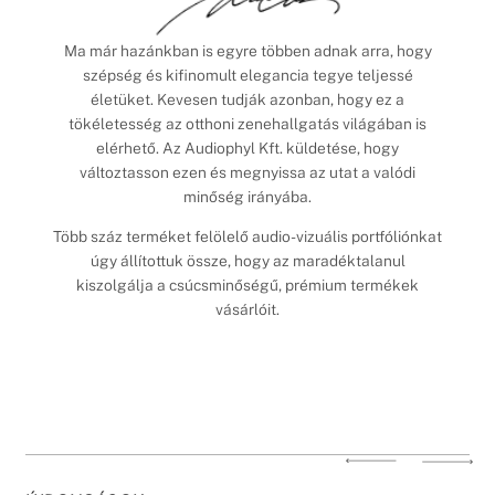
Ma már hazánkban is egyre többen adnak arra, hogy
szépség és kifinomult elegancia tegye teljessé
életüket. Kevesen tudják azonban, hogy ez a
tökéletesség az otthoni zenehallgatás világában is
elérhető. Az Audiophyl Kft. küldetése, hogy
változtasson ezen és megnyissa az utat a valódi
minőség irányába.
Több száz terméket felölelő audio-vizuális portfóliónkat
úgy állítottuk össze, hogy az maradéktalanul
kiszolgálja a csúcsminőségű, prémium termékek
vásárlóit.