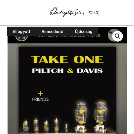
/
/
KEZDŐLAP
TERMÉKEK
0
PILTCH & DAVIS – TAKE ONE MESTERSZALAG
Elfogyott
Rendelhető
Újdonság