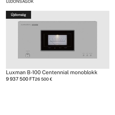
ÚJDONSÁGOK
Újdonság
Luxman B-100 Centennial monoblokk
9 937 500
FT
26 500
€