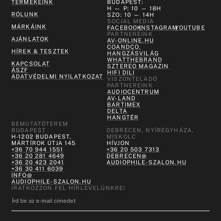
TERMÉKEINK
BUDAPEST:
H — P: 10 — 18H
RÓLUNK
SZO: 10 — 14H
SOCIAL MEDIA
MÁRKÁINK
FACEBOOK
INSTAGRAM
YOUTUBE
PARTNEREINK
AJÁNLATOK
AV-ONLINE.HU
COANDCO.
HÍREK & TESZTEK
HANGZÁSVILÁG
WHATTHEBRAND
KAPCSOLAT
SZTEREO MAGAZIN
ÁSZF
HIFI DILI
ADATVÉDELMI NYILATKOZAT
VISZONTELADÓ
PARTNEREINK
AUDIOCENTRUM
AV-LAND
BARTIMEX
DELTA
HANGTÉR
BEMUTATÓTEREM
BUDAPEST
DEBRECEN, NYÍREGYHÁZA,
H-1202 BUDAPEST,
MISKOLC
MÁRTÍROK ÚTJA 145
HÍVJON
+36 70 944 1551
+36 20 503 7313
+36 20 281 4649
DEBRECEN@
+36 20 423 2041
AUDIOPHILE-SZALON.HU
+36 30 411 6039
INFO@
AUDIOPHILE-SZALON.HU
IRATKOZZON FEL HÍRLEVELÜNKRE!