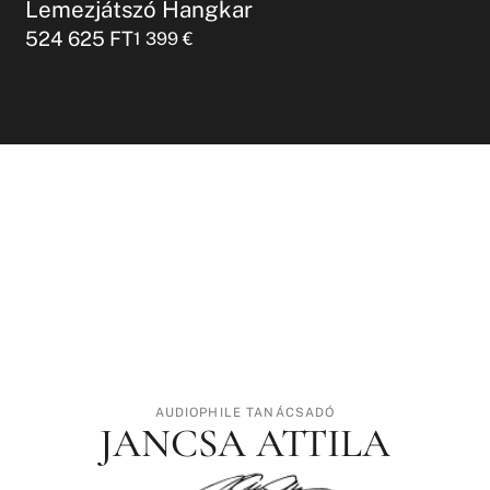
Lemezjátszó Hangkar
524 625
FT
1 399
€
AUDIOPHILE TANÁCSADÓ
JANCSA ATTILA