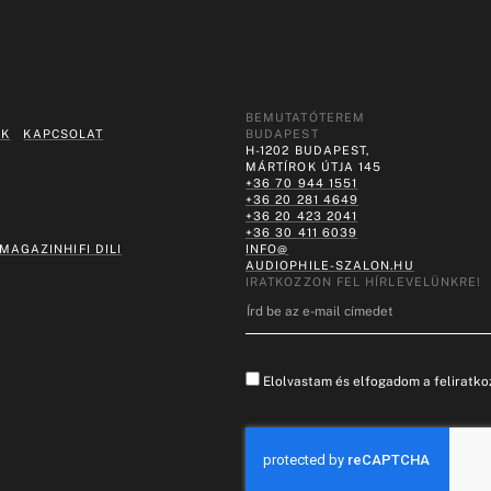
BEMUTATÓTEREM
EK
KAPCSOLAT
BUDAPEST
H-1202 BUDAPEST,
MÁRTÍROK ÚTJA 145
+36 70 944 1551
+36 20 281 4649
+36 20 423 2041
+36 30 411 6039
 MAGAZIN
HIFI DILI
INFO@
AUDIOPHILE-SZALON.HU
IRATKOZZON FEL HÍRLEVELÜNKRE!
Elolvastam és elfogadom a feliratkoz