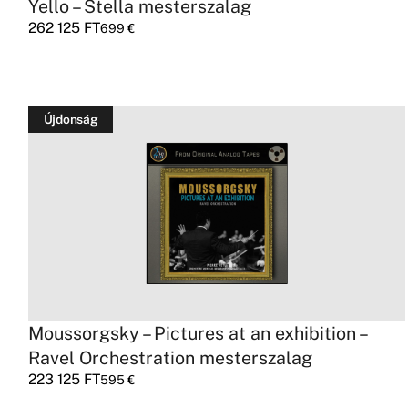
Yello – Stella mesterszalag
262 125
FT
699
€
Újdonság
Moussorgsky – Pictures at an exhibition –
Ravel Orchestration mesterszalag
223 125
FT
595
€