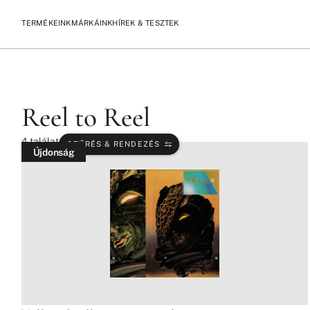
TERMÉKEINK
MÁRKÁINK
HÍREK & TESZTEK
/
/
KEZDŐLAP
TERMÉKEK
REEL TO REEL
Reel to Reel
4
találat
SZŰRÉS & RENDEZÉS
Újdonság