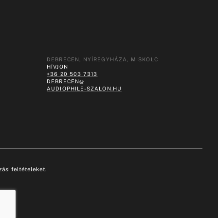
DEBRECEN, NYÍREGYHÁZA, MISKOLC
HÍVJON
+36 20 503 7313
DEBRECEN@
AUDIOPHILE-SZALON.HU
ási feltételeket.