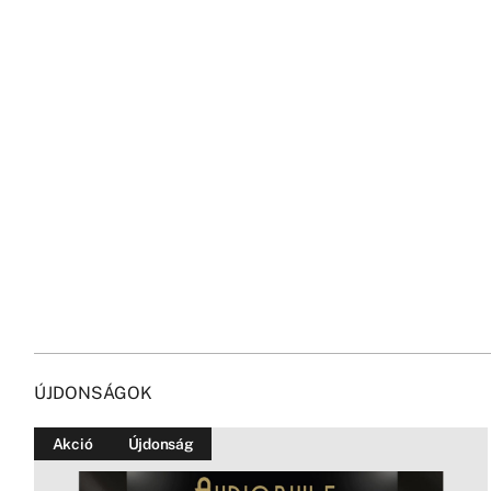
ÚJDONSÁGOK
Akció
Újdonság