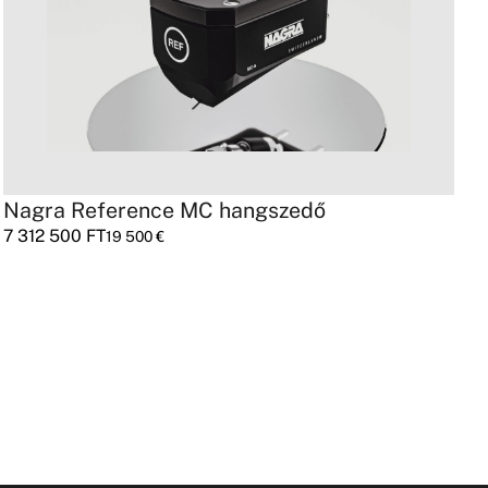
Nagra Reference MC hangszedő
S
7 312 500
FT
2
19 500
€