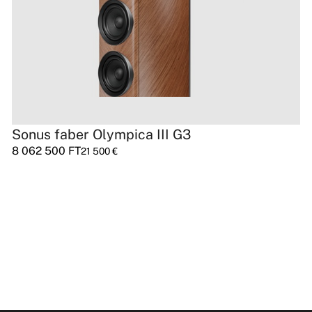
Sonus faber Olympica III G3
8 062 500
FT
21 500
€