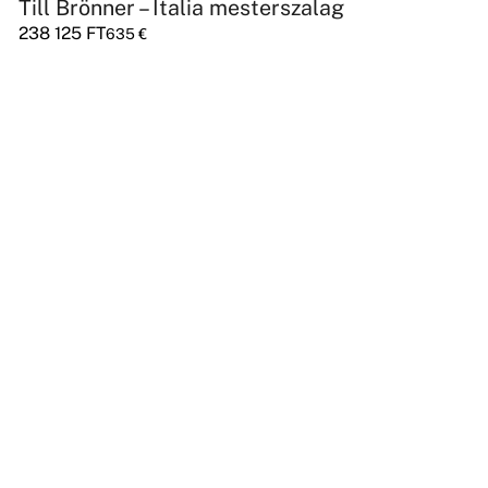
Till Brönner – Italia mesterszalag
238 125
FT
635
€