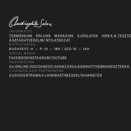
INFORMÁCIÓ
TERMÉKEINK
RÓLUNK
MÁRKÁINK
AJÁNLATOK
HÍREK & TESZT
ÁSZF
ADATVÉDELMI NYILATKOZAT
NYITVATARTÁS
BUDAPEST: H — P: 10 — 18H | SZO 10 — 14H
SOCIAL MEDIA
FACEBOOK
INSTAGRAM
YOUTUBE
PARTNEREINK
AV-ONLINE.HU
COANDCO.
HANGZÁSVILÁG
WHATTHEBRAND
SZTEREO
VISZONTELADÓ PARTNEREINK
AUDIOCENTRUM
AV-LAND
BARTIMEX
DELTA
HANGTÉR