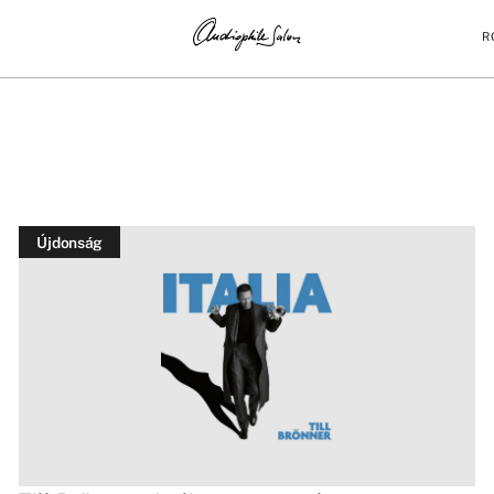
R
Újdonság