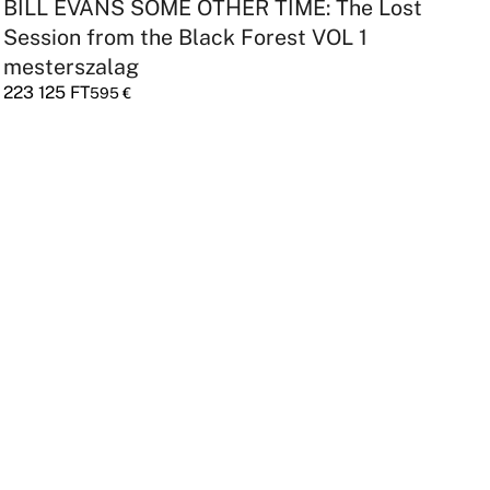
BILL EVANS SOME OTHER TIME: The Lost
Session from the Black Forest VOL 1
mesterszalag
223 125
FT
595
€