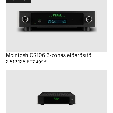
McIntosh CR106 6-zónás előerősítő
2 812 125
FT
7 499
€