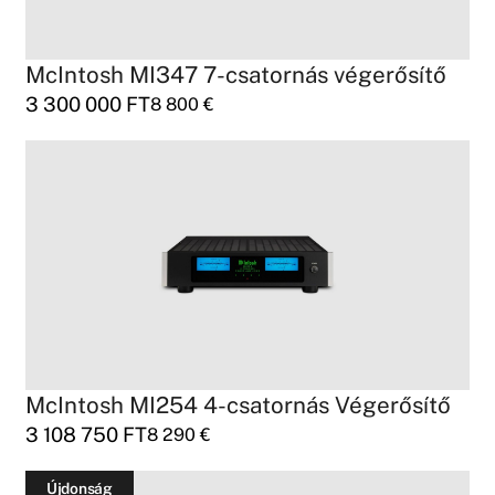
McIntosh MI347 7-csatornás végerősítő
3 300 000
FT
8 800
€
McIntosh MI254 4-csatornás Végerősítő
3 108 750
FT
8 290
€
Újdonság