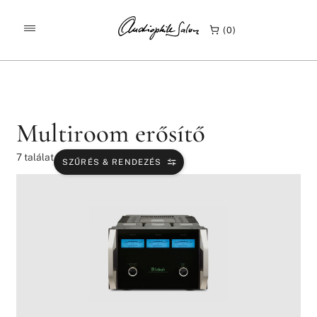
/
/
/
KEZDŐLAP
TERMÉKEK
ERŐSÍTŐK
0
MULTIROOM ERŐSÍTŐ
Multiroom erősítő
7
találat
SZŰRÉS & RENDEZÉS