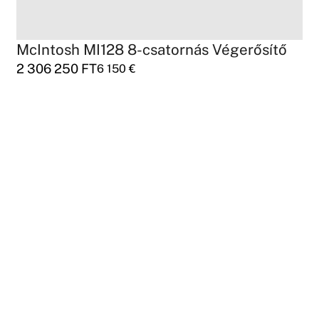
McIntosh MI128 8-csatornás Végerősítő
2 306 250
FT
6 150
€