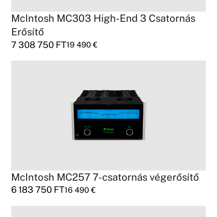
McIntosh MC303 High-End 3 Csatornás
Erősítő
7 308 750
FT
19 490
€
McIntosh MC257 7-csatornás végerősítő
6 183 750
FT
16 490
€