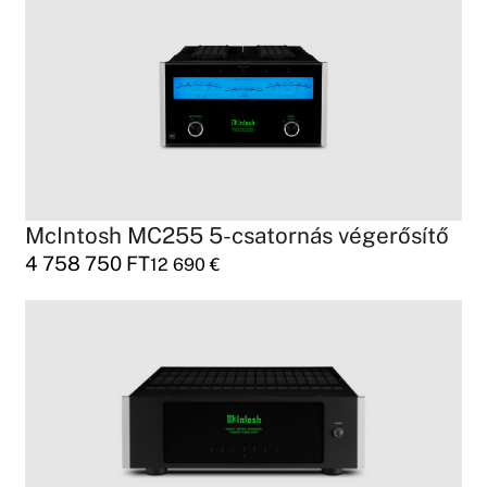
McIntosh MC255 5-csatornás végerősítő
4 758 750
FT
12 690
€