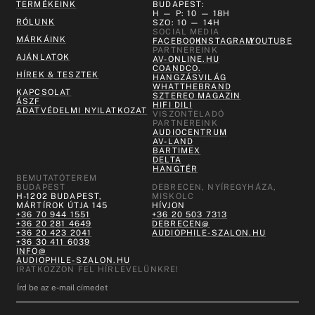
TERMÉKEINK
BUDAPEST:
H — P: 10 — 18H
RÓLUNK
SZO: 10 — 14H
SOCIAL MEDIA
MÁRKÁINK
FACEBOOK
INSTAGRAM
YOUTUBE
PARTNEREINK
AJÁNLATOK
AV-ONLINE.HU
COANDCO.
HÍREK & TESZTEK
HANGZÁSVILÁG
WHATTHEBRAND
KAPCSOLAT
SZTEREO MAGAZIN
ÁSZF
HIFI DILI
ADATVÉDELMI NYILATKOZAT
VISZONTELADÓ
PARTNEREINK
AUDIOCENTRUM
AV-LAND
BARTIMEX
DELTA
HANGTÉR
BEMUTATÓTEREM
BUDAPEST
DEBRECEN, NYÍREGYHÁZA,
H-1202 BUDAPEST,
MISKOLC
MÁRTÍROK ÚTJA 145
HÍVJON
+36 70 944 1551
+36 20 503 7313
+36 20 281 4649
DEBRECEN@
+36 20 423 2041
AUDIOPHILE-SZALON.HU
+36 30 411 6039
INFO@
AUDIOPHILE-SZALON.HU
IRATKOZZON FEL HÍRLEVELÜNKRE!