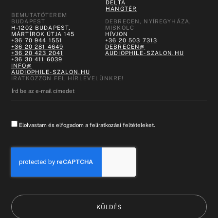
DELTA
HANGTÉR
BEMUTATÓTEREM
BUDAPEST
DEBRECEN, NYÍREGYHÁZA,
H-1202 BUDAPEST,
MISKOLC
MÁRTÍROK ÚTJA 145
HÍVJON
+36 70 944 1551
+36 20 503 7313
+36 20 281 4649
DEBRECEN@
+36 20 423 2041
AUDIOPHILE-SZALON.HU
+36 30 411 6039
INFO@
AUDIOPHILE-SZALON.HU
IRATKOZZON FEL HÍRLEVELÜNKRE!
Elolvastam és elfogadom a feliratkozási feltételeket.
KÜLDÉS