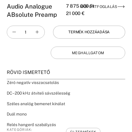
Audio Analogue
7 875 000
Ft
IDŐPONTFOGLALÁS
21 000
€
ABsolute Preamp
TERMÉK HOZZÁADÁSA
MEGHALLGATOM
RÖVID ISMERTETŐ
Zéró negatív visszacsatolás
DC – 200 kHz átviteli sávszélesség
Széles analóg bemenet kínálat
Duál mono
Relés hangerő szabályzás
KATEGÓRIÁK:
ÚJ TERMÉKEK