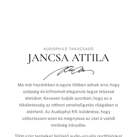
AUDIOPHILE TANÁCSADÓ
JANCSA ATTILA
Ma már hazánkban is egyre többen adnak arra, hogy
szépség és kifinomult elegancia tegye teljessé
életüket. Kevesen tudják azonban, hogy ez a
tökéletesség az otthoni zenehallgatás világában is
elérhető. Az Audiophyl Kft. küldetése, hogy
változtasson ezen és megnyissa az utat a valódi
minőség irányába.
Több száz terméket felölelő audio-vizuális portfóliónkat