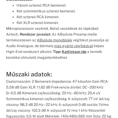
Három sztereó RCA bemenet.
Két szimmetrikus sztereó bemenet.
Két sztereó RCA kimenet.
Két XLR sztereó kimenet.
Mikroprocesszor vezérelt. Belső vezetékek és tápkábel:
Airtech.
Rendszer javaslat:
Az ABsolute Preamp mellé
természetesen az
ABsolute monoblokk
végfokot javasolja az
Audio Analogue, de bármely
más gyártó végfokával
képes
High-End rendszert alkotni.
Tipp:
Kattintson ide
a termék
kezelési útmutató megjelenítéséhez
Műszaki adatok:
Csatornaszám: 2 Bemeneti impedancia: 47 kiloohm Gain RCA:
5,58 dB Gain XLR: 11,62 dB Frekvencia átvitel: DC – 200 kHz
0/-0,5 dB Kimeneti zajfeszültség: 20 Hz – 80 kHz: 20,4 uV
Szimmetrikus kimenet zajfeszültség A-súlyozott: 77 uV Jel/zaj
viszony: 98,3 dB 20 Hz – 22 kHz A-súlyozott 0 dB osztás 1Vrms
Jel/zaj viszony: 102,3 dB A-súlyozott 1V rms 1 kHz Készenlét
fogyasztás: 0,5 W alatt Méretek: 140x480x385 mm Súly: 22 kg