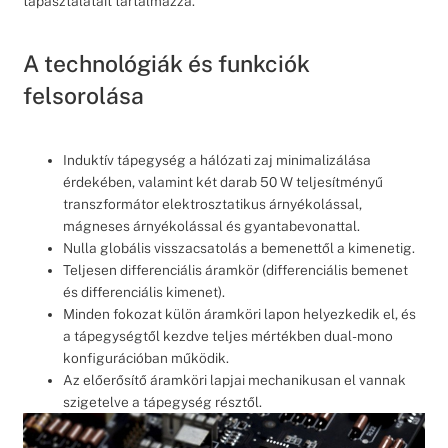
tapasztalatait tartalmazza.
A technológiák és funkciók
felsorolása
Induktív tápegység a hálózati zaj minimalizálása
érdekében, valamint két darab 50 W teljesítményű
transzformátor elektrosztatikus árnyékolással,
mágneses árnyékolással és gyantabevonattal.
Nulla globális visszacsatolás a bemenettől a kimenetig.
Teljesen differenciális áramkör (differenciális bemenet
és differenciális kimenet).
Minden fokozat külön áramköri lapon helyezkedik el, és
a tápegységtől kezdve teljes mértékben dual-mono
konfigurációban működik.
Az előerősítő áramköri lapjai mechanikusan el vannak
szigetelve a tápegység résztől.