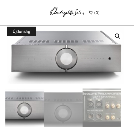
/
/
KEZDŐLAP
TERMÉKEK
0
AUDIO ANALOGUE ABSOLUTE PREAMP
Újdonság