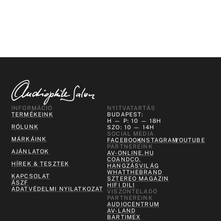
INFORMÁCIÓ
NYITVATARTÁS
TERMÉKEINK
BUDAPEST:
H — P: 10 — 18H
RÓLUNK
SZO: 10 — 14H
SOCIAL MEDIA
MÁRKÁINK
FACEBOOK
INSTAGRAM
YOUTUBE
PARTNEREINK
AJÁNLATOK
AV-ONLINE.HU
COANDCO.
HÍREK & TESZTEK
HANGZÁSVILÁG
WHATTHEBRAND
KAPCSOLAT
SZTEREO MAGAZIN
ÁSZF
HIFI DILI
ADATVÉDELMI NYILATKOZAT
VISZONTELADÓ
PARTNEREINK
AUDIOCENTRUM
AV-LAND
BARTIMEX