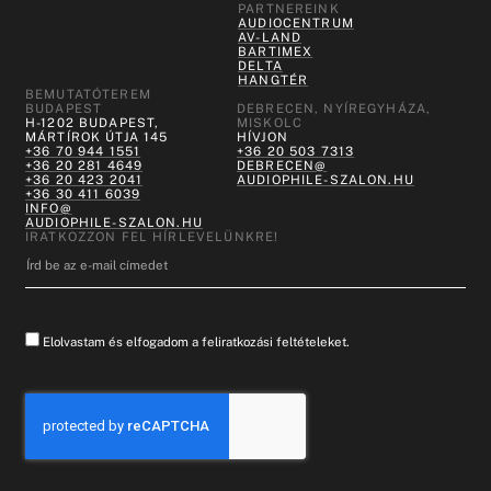
PARTNEREINK
AUDIOCENTRUM
AV-LAND
BARTIMEX
DELTA
HANGTÉR
BEMUTATÓTEREM
BUDAPEST
DEBRECEN, NYÍREGYHÁZA,
H-1202 BUDAPEST,
MISKOLC
MÁRTÍROK ÚTJA 145
HÍVJON
+36 70 944 1551
+36 20 503 7313
+36 20 281 4649
DEBRECEN@
+36 20 423 2041
AUDIOPHILE-SZALON.HU
+36 30 411 6039
INFO@
AUDIOPHILE-SZALON.HU
IRATKOZZON FEL HÍRLEVELÜNKRE!
Elolvastam és elfogadom a feliratkozási feltételeket.