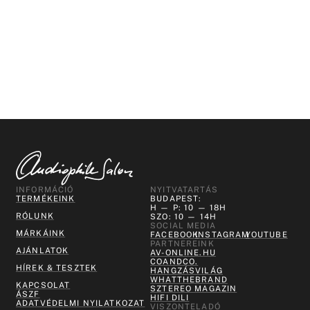
INFORMÁCIÓ
NYITVATARTÁS
TERMÉKEINK
BUDAPEST:
H — P: 10 — 18H
RÓLUNK
SZO: 10 — 14H
SOCIAL MEDIA
MÁRKÁINK
FACEBOOK
INSTAGRAM
YOUTUBE
PARTNEREINK
AJÁNLATOK
AV-ONLINE.HU
COANDCO.
HÍREK & TESZTEK
HANGZÁSVILÁG
WHATTHEBRAND
KAPCSOLAT
SZTEREO MAGAZIN
ÁSZF
HIFI DILI
ADATVÉDELMI NYILATKOZAT
VISZONTELADÓ