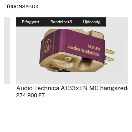
ÚJDONSÁGOK
Elfogyott
Rendelhető
Újdonság
Audio Technica AT33xEN MC hangszedő
274 900
FT