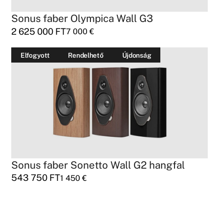
Sonus faber Olympica Wall G3
2 625 000
FT
7 000
€
Elfogyott
Rendelhető
Újdonság
Sonus faber Sonetto Wall G2 hangfal
543 750
FT
1 450
€