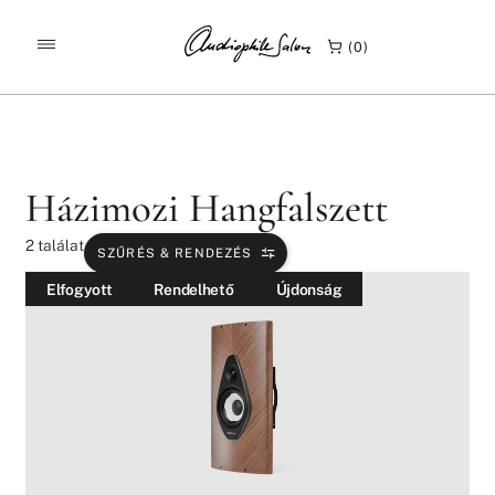
/
/
/
KEZDŐLAP
TERMÉKEK
HANGFALAK
0
HÁZIMOZI HANGFALSZETT
Házimozi Hangfalszett
2
találat
SZŰRÉS & RENDEZÉS
Elfogyott
Rendelhető
Újdonság