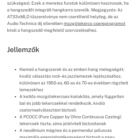
szükséges). Ezek a menetes furatok különösen hasznosak, ha
a hangszedőt integrált hangkarra szerelik. Megjegyzés: Az
AT33xMLD tűszerelvénye nem cserélhető helyileg, de az
Audio-Technica díj ellenében
mozgótekercs-csereprogramot
kínál a hangszedő megfelelő szervizeléséhez.
Jellemzők
Kiemeli a hangszerek és az emberi hang melegségét;
kiváló választás rock- és jazzlemezek lejátszásához,
különösen az 1950-es, 60-as és 70-es években rögzített
lemezekhez
A kettős mozgótekercses kialakítás, amely független
bal és jobb tekercsekkel rendelkezik, kiváló
csatornaelválasztást biztosít.
A PCOCC (Pure Copper by Ohno Continuous Casting)
tekercsek tiszta, sima jelátvitelt biztosítanak
A neodímium mágnes és a permendur pólusvas
maximális energiahatékonyságot biztosít a nagy