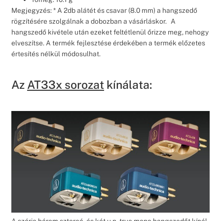
Megjegyzés: * A 2db alátét és csavar (8.0 mm) a hangszedő
rögzítésére szolgálnak a dobozban a vásárláskor. A
hangszedő kivétele után ezeket feltétlenül őrizze meg, nehogy
elveszítse. A termék fejlesztése érdekében a termék előzetes
értesítés nélkül módosulhat.
Az
AT33x sorozat
kínálata:
A széria három sztereó, és két u.n. true mono hangszedőt kínál.