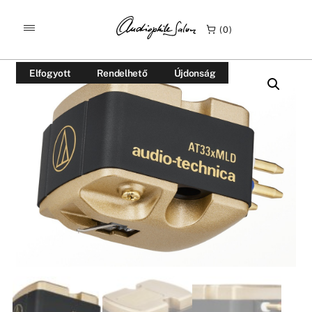
/
/
KEZDŐLAP
TERMÉKEK
0
AUDIO TECHNICA AT33XMLD MC HANGSZEDŐ
Elfogyott
Rendelhető
Újdonság