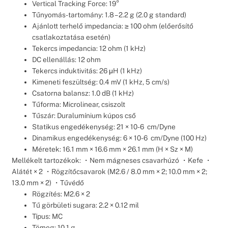
Vertical Tracking Force: 19°
Tűnyomás-tartomány: 1.8 – 2.2 g (2.0 g standard)
Ajánlott terhelő impedancia: ≥ 100 ohm (előerősítő
csatlakoztatása esetén)
Tekercs impedancia: 12 ohm (1 kHz)
DC ellenállás: 12 ohm
Tekercs induktivitás: 26 μH (1 kHz)
Kimeneti feszültség: 0.4 mV (1 kHz, 5 cm/s)
Csatorna balansz: 1.0 dB (1 kHz)
Tűforma: Microlinear, csiszolt
Tűszár: Duralumínium kúpos cső
Statikus engedékenység: 21 × 10-6 cm/Dyne
Dinamikus engedékenység: 6 × 10-6 cm/Dyne (100 Hz)
Méretek: 16.1 mm × 16.6 mm × 26.1 mm (H × Sz × M)
Mellékelt tartozékok: ・Nem mágneses csavarhúzó ・Kefe ・
Alátét × 2 ・Rögzítőcsavarok (M2.6 / 8.0 mm × 2; 10.0 mm × 2;
13.0 mm × 2) ・Tűvédő
Rögzítés: M2.6 × 2
Tű görbületi sugara: 2.2 × 0.12 mil
Típus: MC
Tömeg: 10.1 g