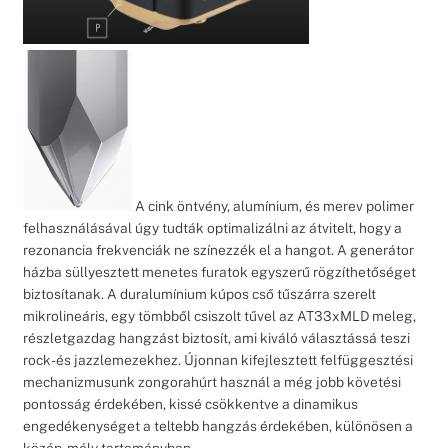
A cink öntvény, alumínium, és merev polimer
felhasználásával úgy tudták optimalizálni az átvitelt, hogy a
rezonancia frekvenciák ne színezzék el a hangot. A generátor
házba süllyesztett menetes furatok egyszerű rögzíthetőséget
biztosítanak. A duralumínium kúpos cső tűszárra szerelt
mikrolineáris, egy tömbből csiszolt tűvel az AT33xMLD meleg,
részletgazdag hangzást biztosít, ami kiváló választássá teszi
rock- és jazzlemezekhez. Újonnan kifejlesztett felfüggesztési
mechanizmusunk zongorahúrt használ a még jobb követési
pontosság érdekében, kissé csökkentve a dinamikus
engedékenységet a teltebb hangzás érdekében, különösen a