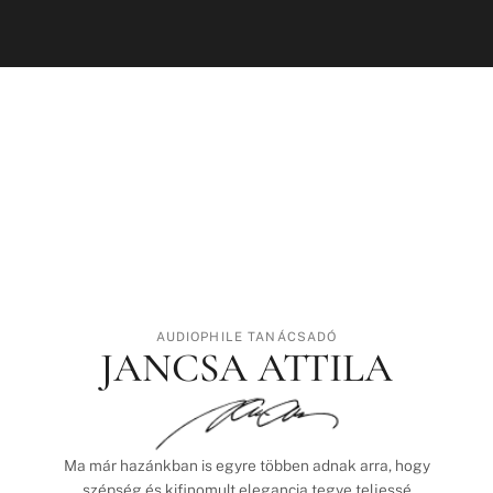
AUDIOPHILE TANÁCSADÓ
JANCSA ATTILA
Ma már hazánkban is egyre többen adnak arra, hogy
szépség és kifinomult elegancia tegye teljessé