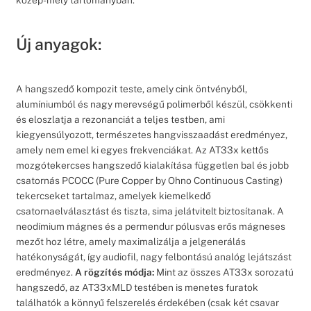
közép-mély tartományban.
Új anyagok:
A hangszedő kompozit teste, amely cink öntvényből,
alumíniumból és nagy merevségű polimerből készül, csökkenti
és eloszlatja a rezonanciát a teljes testben, ami
kiegyensúlyozott, természetes hangvisszaadást eredményez,
amely nem emel ki egyes frekvenciákat. Az AT33x kettős
mozgótekercses hangszedő kialakítása független bal és jobb
csatornás PCOCC (Pure Copper by Ohno Continuous Casting)
tekercseket tartalmaz, amelyek kiemelkedő
csatornaelválasztást és tiszta, sima jelátvitelt biztosítanak. A
neodímium mágnes és a permendur pólusvas erős mágneses
mezőt hoz létre, amely maximalizálja a jelgenerálás
hatékonyságát, így audiofil, nagy felbontású analóg lejátszást
eredményez.
A rögzítés módja:
Mint az összes AT33x sorozatú
hangszedő, az AT33xMLD testében is menetes furatok
találhatók a könnyű felszerelés érdekében (csak két csavar