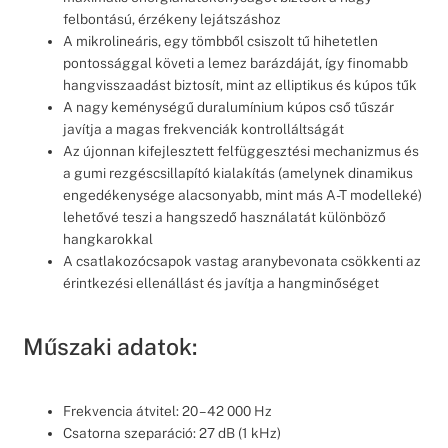
felbontású, érzékeny lejátszáshoz
A mikrolineáris, egy tömbből csiszolt tű hihetetlen
pontossággal követi a lemez barázdáját, így finomabb
hangvisszaadást biztosít, mint az elliptikus és kúpos tűk
A nagy keménységű duralumínium kúpos cső tűszár
javítja a magas frekvenciák kontrolláltságát
Az újonnan kifejlesztett felfüggesztési mechanizmus és
a gumi rezgéscsillapító kialakítás (amelynek dinamikus
engedékenysége alacsonyabb, mint más A-T modelleké)
lehetővé teszi a hangszedő használatát különböző
hangkarokkal
A csatlakozócsapok vastag aranybevonata csökkenti az
érintkezési ellenállást és javítja a hangminőséget
Műszaki adatok:
Frekvencia átvitel: 20 – 42 000 Hz
Csatorna szeparáció: 27 dB (1 kHz)