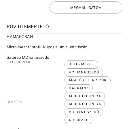
MEGHALLGATOM
RÖVID ISMERTETŐ
HAMAROSAN
Microlinear tűprofil, kúpos alumínium tűszár
Sztereó MC hangszedő
KATEGÓRIÁK:
ÚJ TERMÉKEK
MC HANGSZEDŐ
ANALÓG LEJÁTSZÓK
MÁRKÁINK
AUDIO TECHNICA
CÍMKÉK:
AUDIO-TECHNICA
MC HANGSZEDŐ
AT33XMLD