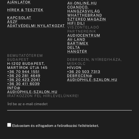
AJÁNLATOK
AV-ONLINE.HU
COANDCO.
HÍREK & TESZTEK
HANGZÁSVILÁG
WHATTHEBRAND
KAPCSOLAT
SZTEREO MAGAZIN
ÁSZF
HIFI DILI
ADATVÉDELMI NYILATKOZAT
VISZONTELADÓ
PARTNEREINK
AUDIOCENTRUM
AV-LAND
BARTIMEX
DELTA
HANGTÉR
BEMUTATÓTEREM
BUDAPEST
DEBRECEN, NYÍREGYHÁZA,
H-1202 BUDAPEST,
MISKOLC
MÁRTÍROK ÚTJA 145
HÍVJON
+36 70 944 1551
+36 20 503 7313
+36 20 281 4649
DEBRECEN@
+36 20 423 2041
AUDIOPHILE-SZALON.HU
+36 30 411 6039
INFO@
AUDIOPHILE-SZALON.HU
IRATKOZZON FEL HÍRLEVELÜNKRE!
Elolvastam és elfogadom a feliratkozási feltételeket.