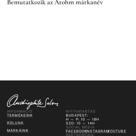
Bemutatkozik az Atohm márkanév
INFORMÁCIÓ
NYITVATARTÁS
TERMÉKEINK
BUDAPEST:
H — P: 10 — 18H
RÓLUNK
SZO: 10 — 14H
SOCIAL MEDIA
MÁRKÁINK
FACEBOOK
INSTAGRAM
YOUTUBE
PARTNEREINK