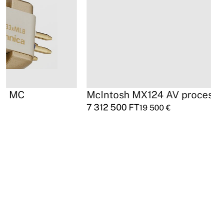
McIntosh MX124 AV processzor
7 312 500
FT
19 500
€