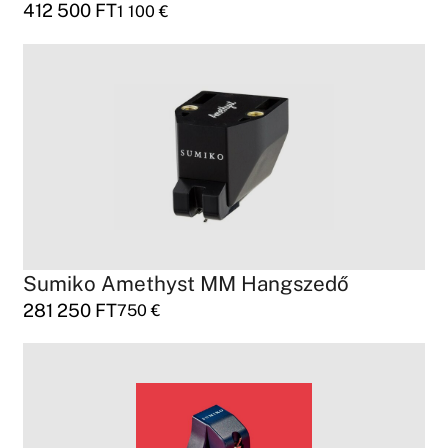
412 500
FT
1 100
€
Sumiko Amethyst MM Hangszedő
281 250
FT
750
€