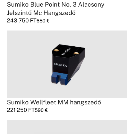
Sumiko Blue Point No. 3 Alacsony
Jelszintű Mc Hangszedő
243 750
FT
650
€
Sumiko Wellfleet MM hangszedő
221 250
FT
590
€