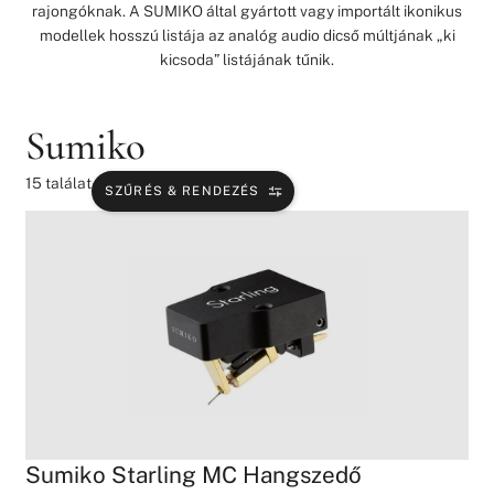
rajongóknak. A SUMIKO által gyártott vagy importált ikonikus
modellek hosszú listája az analóg audio dicső múltjának „ki
kicsoda” listájának tűnik.
Sumiko
15
találat
SZŰRÉS & RENDEZÉS
Sumiko Starling MC Hangszedő