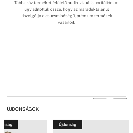
Több száz terméket felölelő audio-vizuális portfóliónkat
úgy állítottuk össze, hogy az maradéktalanul
kiszolgálja a csúcsminőségű, prémium termékek
vásárlóit.
ÚJDONSÁGOK
Újdonság