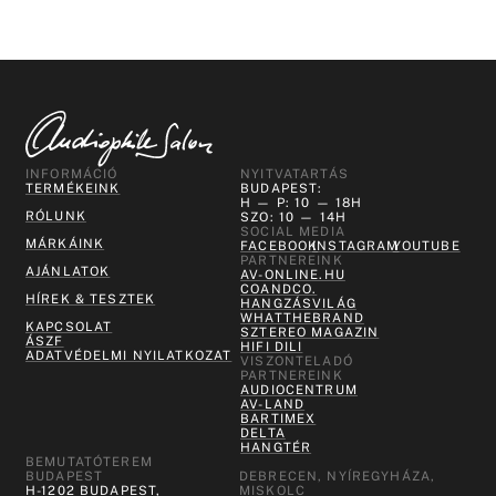
INFORMÁCIÓ
NYITVATARTÁS
TERMÉKEINK
BUDAPEST:
H — P: 10 — 18H
RÓLUNK
SZO: 10 — 14H
SOCIAL MEDIA
MÁRKÁINK
FACEBOOK
INSTAGRAM
YOUTUBE
PARTNEREINK
AJÁNLATOK
AV-ONLINE.HU
COANDCO.
HÍREK & TESZTEK
HANGZÁSVILÁG
WHATTHEBRAND
KAPCSOLAT
SZTEREO MAGAZIN
ÁSZF
HIFI DILI
ADATVÉDELMI NYILATKOZAT
VISZONTELADÓ
PARTNEREINK
AUDIOCENTRUM
AV-LAND
BARTIMEX
DELTA
HANGTÉR
BEMUTATÓTEREM
BUDAPEST
DEBRECEN, NYÍREGYHÁZA,
H-1202 BUDAPEST,
MISKOLC