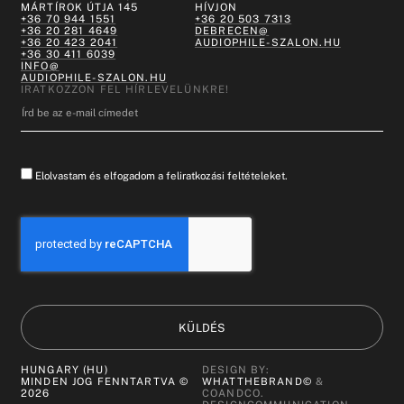
MÁRTÍROK ÚTJA 145
HÍVJON
+36 70 944 1551
+36 20 503 7313
+36 20 281 4649
DEBRECEN@
+36 20 423 2041
AUDIOPHILE-SZALON.HU
+36 30 411 6039
INFO@
AUDIOPHILE-SZALON.HU
IRATKOZZON FEL HÍRLEVELÜNKRE!
Elolvastam és elfogadom a feliratkozási feltételeket.
KÜLDÉS
HUNGARY (HU)
DESIGN BY:
MINDEN JOG FENNTARTVA ©
WHATTHEBRAND©
&
2026
COANDCO.