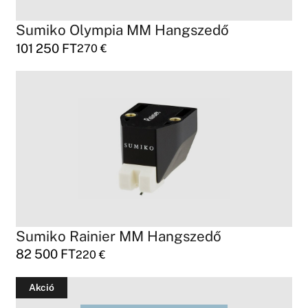
Sumiko Olympia MM Hangszedő
101 250
FT
270
€
Sumiko Rainier MM Hangszedő
82 500
FT
220
€
Akció