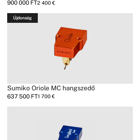
900 000
FT
2 400
€
Újdonság
Sumiko Oriole MC hangszedő
637 500
FT
1 700
€