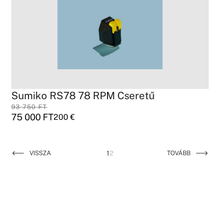
Sumiko RS78 78 RPM Cseretű
93 750
FT
75 000
FT
200
€
VISSZA
1
2
TOVÁBB