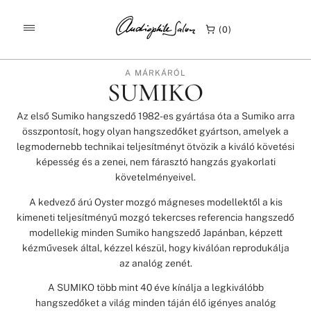
/
/
/
KEZDŐLAP
TERMÉKEK
MÁRKÁINK
SUMIKO
0
A MÁRKÁRÓL
SUMIKO
Az első Sumiko hangszedő 1982-es gyártása óta a Sumiko arra
összpontosít, hogy olyan hangszedőket gyártson, amelyek a
legmodernebb technikai teljesítményt ötvözik a kiváló követési
képesség és a zenei, nem fárasztó hangzás gyakorlati
követelményeivel.
A kedvező árú Oyster mozgó mágneses modellektől a kis
kimeneti teljesítményű mozgó tekercses referencia hangszedő
modellekig minden Sumiko hangszedő Japánban, képzett
kézművesek által, kézzel készül, hogy kiválóan reprodukálja
az analóg zenét.
A SUMIKO több mint 40 éve kínálja a legkiválóbb
hangszedőket a világ minden táján élő igényes analóg