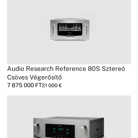
Audio Research Reference 80S Sztereó
Csöves Végerősítő
7 875 000
FT
21 000
€