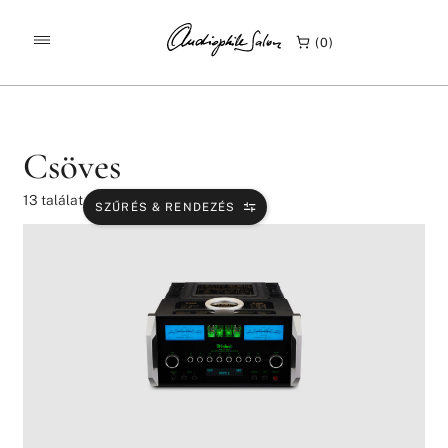
/
/
KEZDŐLAP
TERMÉKEK
CSÖVES
0
Csöves
13
találat
SZŰRÉS & RENDEZÉS