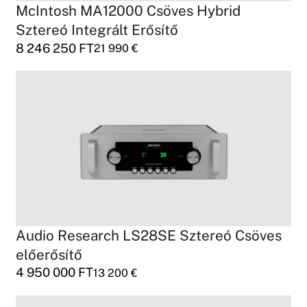
McIntosh MA12000 Csöves Hybrid
Sztereó Integrált Erősítő
8 246 250
FT
21 990
€
Audio Research LS28SE Sztereó Csöves
előerősítő
4 950 000
FT
13 200
€