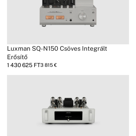
Luxman SQ-N150 Csöves Integrált
Erősítő
1 430 625
FT
3 815
€