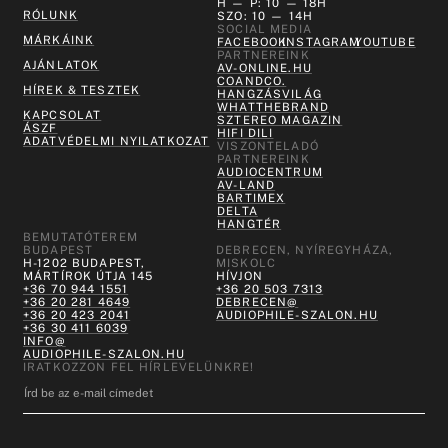
H — P: 10 — 18H
RÓLUNK
SZO: 10 — 14H
SOCIAL MEDIA
MÁRKÁINK
FACEBOOK
INSTAGRAM
YOUTUBE
PARTNEREINK
AJÁNLATOK
AV-ONLINE.HU
COANDCO.
HÍREK & TESZTEK
HANGZÁSVILÁG
WHATTHEBRAND
KAPCSOLAT
SZTEREO MAGAZIN
ÁSZF
HIFI DILI
ADATVÉDELMI NYILATKOZAT
VISZONTELADÓ
PARTNEREINK
AUDIOCENTRUM
AV-LAND
BARTIMEX
DELTA
HANGTÉR
BEMUTATÓTEREM
BUDAPEST
DEBRECEN, NYÍREGYHÁZA,
H-1202 BUDAPEST,
MISKOLC
MÁRTÍROK ÚTJA 145
HÍVJON
+36 70 944 1551
+36 20 503 7313
+36 20 281 4649
DEBRECEN@
+36 20 423 2041
AUDIOPHILE-SZALON.HU
+36 30 411 6039
INFO@
AUDIOPHILE-SZALON.HU
IRATKOZZON FEL HÍRLEVELÜNKRE!