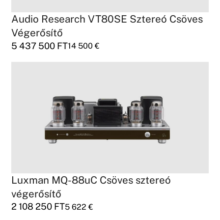
Audio Research VT80SE Sztereó Csöves
Végerősítő
5 437 500
FT
14 500
€
Luxman MQ-88uC Csöves sztereó
végerősítő
2 108 250
FT
5 622
€