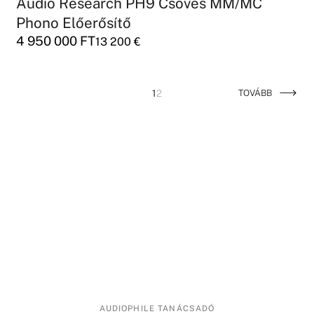
Audio Research PH9 Csöves MM/MC
Phono Előerősítő
4 950 000
FT
13 200
€
1
2
TOVÁBB
AUDIOPHILE TANÁCSADÓ