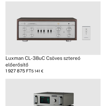
Luxman CL-38uC Csöves sztereó
előerősítő
1 927 875
FT
5 141
€