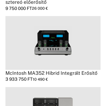
sztereó előerősítő
9 750 000
FT
26 000
€
McIntosh MA352 Hibrid Integrált Erősítő
3 933 750
FT
10 490
€