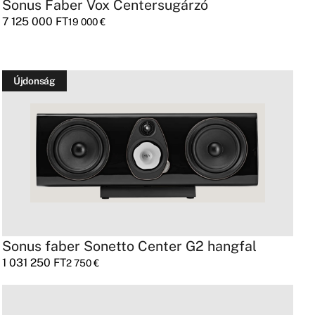
Sonus Faber Vox Centersugárzó
7 125 000
FT
19 000
€
Újdonság
Sonus faber Sonetto Center G2 hangfal
1 031 250
FT
2 750
€