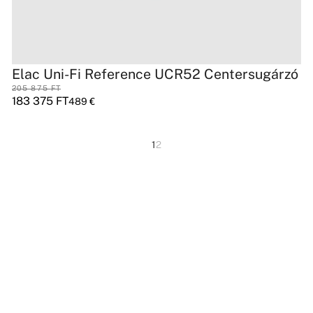
Elac Uni-Fi Reference UCR52 Centersugárzó
205 875
FT
183 375
FT
489
€
1
2