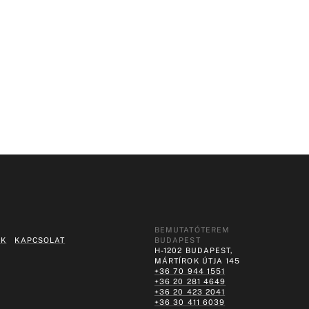
BEMUTATÓTEREM
EK
KAPCSOLAT
BUDAPEST
H-1202 BUDAPEST,
MÁRTÍROK ÚTJA 145
+36 70 944 1551
+36 20 281 4649
+36 20 423 2041
+36 30 411 6039