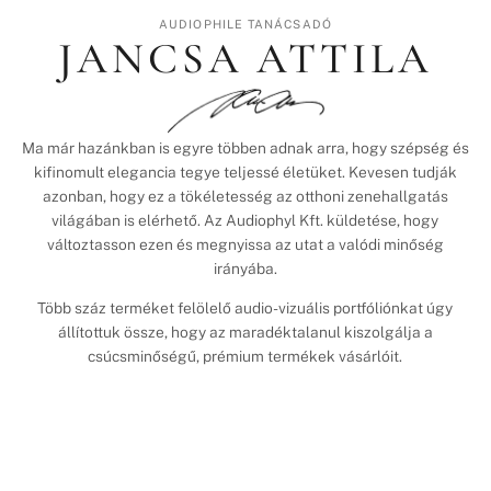
AUDIOPHILE TANÁCSADÓ
JANCSA ATTILA
Ma már hazánkban is egyre többen adnak arra, hogy szépség és
kifinomult elegancia tegye teljessé életüket. Kevesen tudják
azonban, hogy ez a tökéletesség az otthoni zenehallgatás
világában is elérhető. Az Audiophyl Kft. küldetése, hogy
változtasson ezen és megnyissa az utat a valódi minőség
irányába.
Több száz terméket felölelő audio-vizuális portfóliónkat úgy
állítottuk össze, hogy az maradéktalanul kiszolgálja a
csúcsminőségű, prémium termékek vásárlóit.