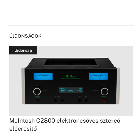
ÚJDONSÁGOK
Újdonság
McIntosh C2800 elektroncsöves sztereó
előerősítő