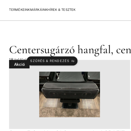
TERMÉKEINK
MÁRKÁINK
HÍREK & TESZTEK
/
/
/
KEZDŐLAP
TERMÉKEK
HANGFALAK
CENTERSUGÁRZÓ H
Centersugárzó hangfal, cen
18
találat
SZŰRÉS & RENDEZÉS
Akció