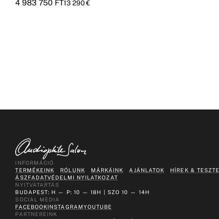
4 983 750
FT
13 290
€
INFORMÁCIÓ
TERMÉKEINK
RÓLUNK
MÁRKÁINK
AJÁNLATOK
HÍREK & TESZT
ÁSZF
ADATVÉDELMI NYILATKOZAT
NYITVATARTÁS
BUDAPEST: H — P: 10 — 18H | SZO 10 — 14H
SOCIAL MEDIA
FACEBOOK
INSTAGRAM
YOUTUBE
PARTNEREINK