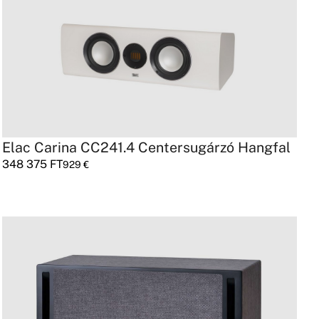
Elac Carina CC241.4 Centersugárzó Hangfal
348 375
FT
929
€