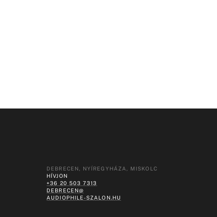
DEBRECEN, NYÍREGYHÁZA, MISKOLC
HÍVJON
+36 20 503 7313
DEBRECEN@
AUDIOPHILE-SZALON.HU