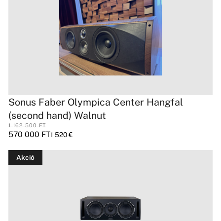
Sonus Faber Olympica Center Hangfal
(second hand) Walnut
1 162 500
FT
570 000
FT
1 520
€
Akció