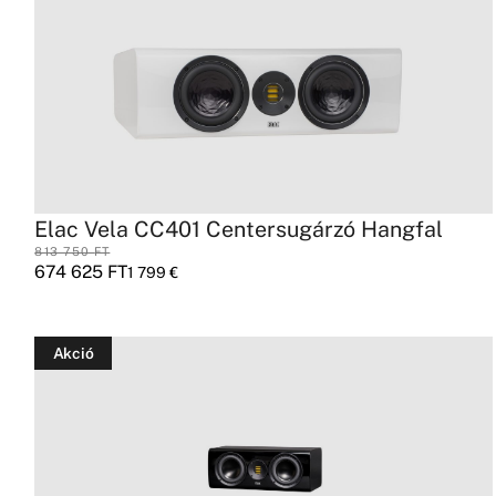
Elac Vela CC401 Centersugárzó Hangfal
813 750
FT
674 625
FT
1 799
€
Akció