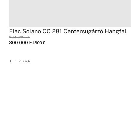
Elac Solano CC 281 Centersugárzó Hangfal
374 625
FT
300 000
FT
800
€
VISSZA