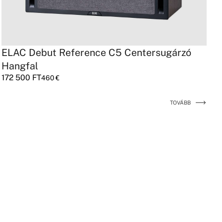
ELAC Debut Reference C5 Centersugárzó
Hangfal
172 500
FT
460
€
TOVÁBB