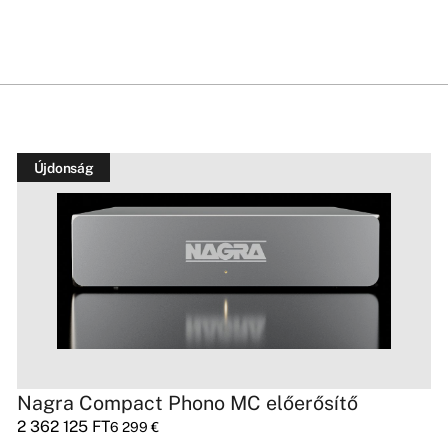
Újdonság
Nagra Compact Phono MC előerősítő
2 362 125
FT
6 299
€