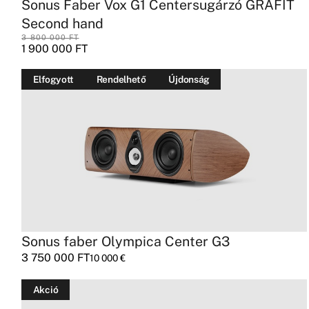
Sonus Faber Vox G1 Centersugárzó GRAFIT
Second hand
3 800 000
FT
1 900 000
FT
Elfogyott
Rendelhető
Újdonság
Sonus faber Olympica Center G3
3 750 000
FT
10 000
€
Akció