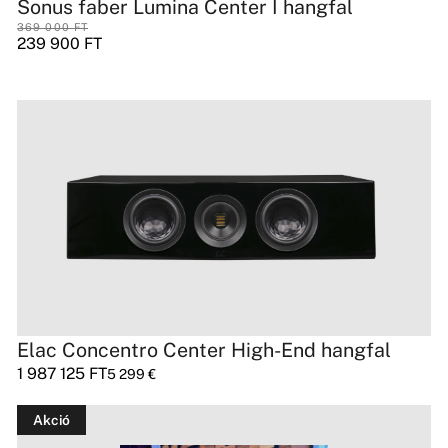
Sonus faber Lumina Center I hangfal
369 000
FT
239 900
FT
Elac Concentro Center High-End hangfal
1 987 125
FT
5 299
€
Akció