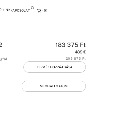
ÓLUNK
KAPCSOLAT
0
2
183 375
Ft
489
€
205 875
Ft
ngfal
TERMÉK HOZZÁADÁSA
MEGHALLGATOM