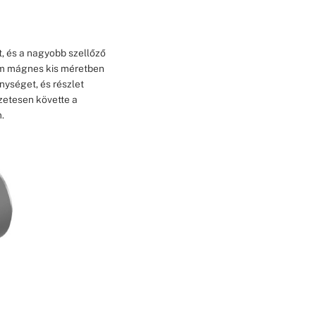
, és a nagyobb szellőző
ium mágnes kis méretben
nységet, és részlet
zetesen követte a
.