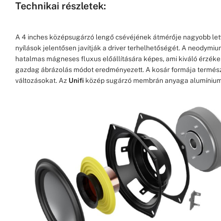
Technikai részletek:
A 4 inches középsugárzó lengő csévéjének átmérője nagyobb lett
nyílások jelentősen javítják a driver terhelhetőségét. A neodym
hatalmas mágneses fluxus előállítására képes, ami kiváló érzéke
gazdag ábrázolás módot eredményezett. A kosár formája termés
változásokat. Az
Unifi
közép sugárzó membrán anyaga alumínium