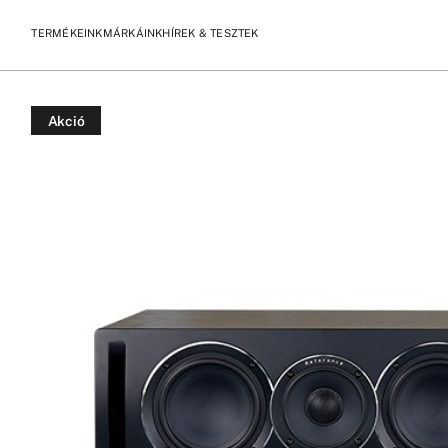
TERMÉKEINK
MÁRKÁINK
HÍREK & TESZTEK
/
/
KEZDŐLAP
TERMÉKEK
ELAC UNI-FI REFERENCE UCR52 C
Akció