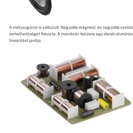
A mélysugárzó is változott. Nagyobb mágnest, és nagyobb szellőz
terhelhetőségét fokozta. A membrán felülete egy darab alumíniu
linearitást javítja.