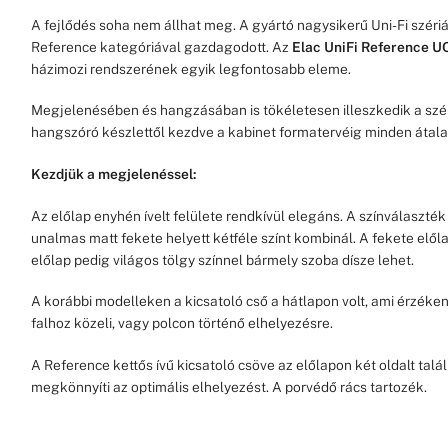
A fejlődés soha nem állhat meg. A gyártó nagysikerű Uni-Fi széri
Reference kategóriával gazdagodott. Az
Elac
UniFi Reference U
házimozi rendszerének egyik legfontosabb eleme.
Megjelenésében és hangzásában is tökéletesen illeszkedik a szér
hangszóró készlettől kezdve a kabinet formatervéig minden átala
Kezdjük a megjelenéssel:
Az előlap enyhén ívelt felülete rendkívül elegáns. A színválaszték
unalmas matt fekete helyett kétféle színt kombinál. A fekete előlap
előlap pedig világos tölgy színnel bármely szoba dísze lehet.
A korábbi modelleken a kicsatoló cső a hátlapon volt, ami érzéken
falhoz közeli, vagy polcon történő elhelyezésre.
A Reference kettős ívű kicsatoló csöve az előlapon két oldalt talá
megkönnyíti az optimális elhelyezést. A porvédő rács tartozék.