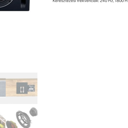
Keresztezési frekvenciák: 240 Hz, 1800 H