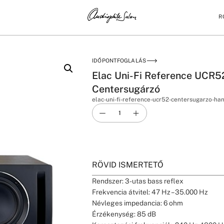
R
ENTERSUGÁRZÓ
IDŐPONTFOGLALÁS
Elac Uni-Fi Reference UCR5
Centersugárzó
elac-uni-fi-reference-ucr52-centersugarzo-ha
RÖVID ISMERTETŐ
Rendszer: 3-utas bass reflex
Frekvencia átvitel: 47 Hz – 35.000 Hz
Névleges impedancia: 6 ohm
Érzékenység: 85 dB