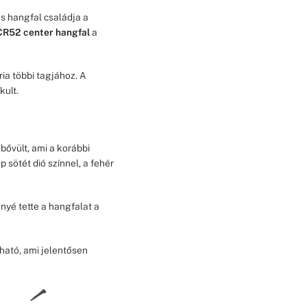
ás hangfal családja a
CR52 center hangfal
a
ia többi tagjához. A
kult.
 bővült, ami a korábbi
 sötét dió színnel, a fehér
nyé tette a hangfalat a
lható, ami jelentősen