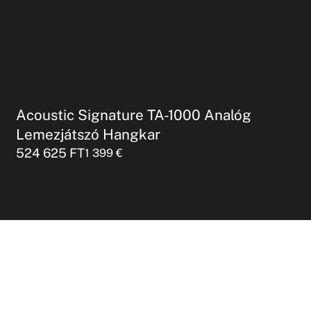
Acoustic Signature TA-1000 Analóg
Lemezjátszó Hangkar
524 625
FT
1 399
€