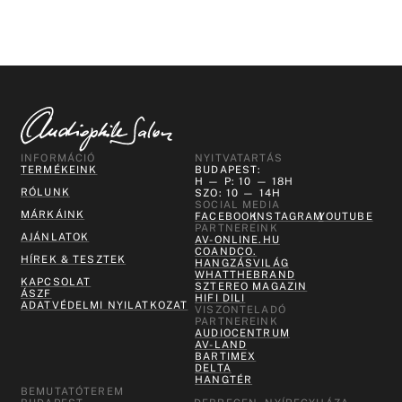
INFORMÁCIÓ
NYITVATARTÁS
TERMÉKEINK
BUDAPEST:
H — P: 10 — 18H
RÓLUNK
SZO: 10 — 14H
SOCIAL MEDIA
MÁRKÁINK
FACEBOOK
INSTAGRAM
YOUTUBE
PARTNEREINK
AJÁNLATOK
AV-ONLINE.HU
COANDCO.
HÍREK & TESZTEK
HANGZÁSVILÁG
WHATTHEBRAND
KAPCSOLAT
SZTEREO MAGAZIN
ÁSZF
HIFI DILI
ADATVÉDELMI NYILATKOZAT
VISZONTELADÓ
PARTNEREINK
AUDIOCENTRUM
AV-LAND
BARTIMEX
DELTA
HANGTÉR
BEMUTATÓTEREM