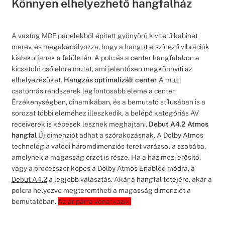
Könnyen elhelyezhető hangfalház
A vastag MDF panelekből épített gyönyörű kivitelű kabinet
merev, és megakadályozza, hogy a hangot elszínező vibrációk
kialakuljanak a felületén. A polc és a center hangfalakon a
kicsatoló cső előre mutat, ami jelentősen megkönnyíti az
elhelyezésüket.
Hangzás optimalizált center
A multi
csatornás rendszerek legfontosabb eleme a center.
Érzékenységben, dinamikában, és a bemutató stílusában is a
sorozat többi eleméhez illeszkedik, a belépő kategóriás AV
receiverek is képesek lesznek meghajtani.
Debut A4.2 Atmos
hangfal
Új dimenziót adhat a szórakozásnak. A Dolby Atmos
technológia valódi háromdimenziós teret varázsol a szobába,
amelynek a magasság érzet is része. Ha a házimozi erősítő,
vagy a processzor képes a Dolby Atmos Enabled módra, a
Debut A4.2
a legjobb választás. Akár a hangfal tetejére, akár a
polcra helyezve megteremtheti a magasság dimenziót a
bemutatóban.
Az ár párra vonatkozik!