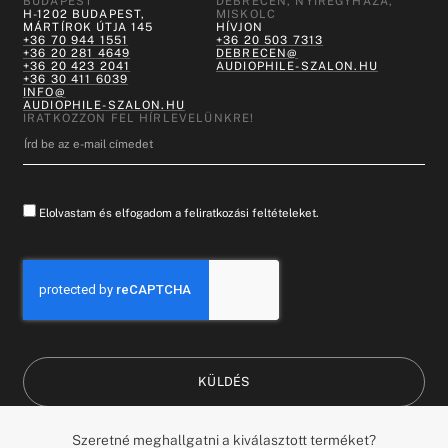
BUDAPEST
DEBRECEN, NYÍREGYHÁZA,
H-1202 BUDAPEST,
MISKOLC
MÁRTÍROK ÚTJA 145
HÍVJON
+36 70 944 1551
+36 20 503 7313
+36 20 281 4649
DEBRECEN@
+36 20 423 2041
AUDIOPHILE-SZALON.HU
+36 30 411 6039
INFO@
AUDIOPHILE-SZALON.HU
IRATKOZZON FEL HÍRLEVELÜNKRE!
Elolvastam és elfogadom a feliratkozási feltételeket.
KÜLDÉS
HUNGARY (HU)
DESIGN BY:
Szeretné meghallgatni a kiválasztott terméket?
MINDEN JOG FENNTARTVA ©
WHATTHEBRAND©
&