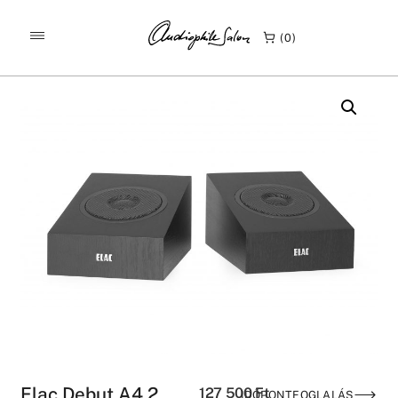
/
/
KEZDŐLAP
TERMÉKEK
0
ELAC DEBUT A4.2 ATMOS HANGFAL
Elac Debut A4.2
127 500
Ft
IDŐPONTFOGLALÁS