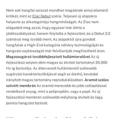
Nem sok hangfal sorozat mondhat magáénak annyi elismerő
kritikát, mint az
Elac Debut
széria. Teljesen új alapokra
helyezte az árkategóriája hangminőségét. Az Elac nem
elégedett meg azzal, hogy egyszer már átírta a
játékszabályokat, hanem folytatta a fejlesztést, és a Debut 2.0
szériával még tovább ment. Az alapoktól újra gondolt
hangfalak a High-End kategória néhány technológiáját és
hangzási sajátosságát már felvillantják megfizethető áron.
Magassugárzó továbbfejlesztett hullámterelővel
Az új
fejlesztésű selyem dóm magas az átviteli tartományt 35.000
Hz-ig biztosítja. Az áttervezett hullámterelő szélesebb
sugárzási karakterisztikájával segít az élethű, kevésbé
irányított magas tartomány reprodukálásában.
Aramid szálas
szövött membrán
Az aramid merevebb és jobb csillapítással
rendelkező anyag, mint a polipropilén, vagy a papír. Az új
fejlesztésű membrán szélesebb mélyhang átvitelt és lágy,
pontos hangzást biztosít.