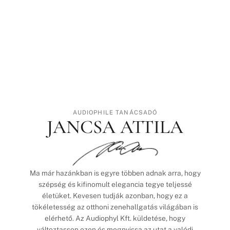
AUDIOPHILE TANÁCSADÓ
JANCSA ATTILA
Ma már hazánkban is egyre többen adnak arra, hogy
szépség és kifinomult elegancia tegye teljessé
életüket. Kevesen tudják azonban, hogy ez a
tökéletesség az otthoni zenehallgatás világában is
elérhető. Az Audiophyl Kft. küldetése, hogy
változtasson ezen és megnyissa az utat a valódi