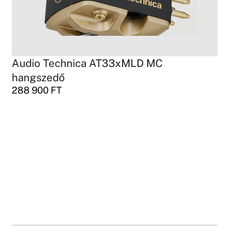
Audio Technica AT33xMLD MC
hangszedő
288 900
FT