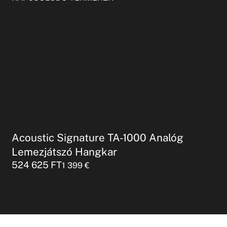
Acoustic Signature TA-1000 Analóg
Lemezjátszó Hangkar
524 625
FT
1 399
€