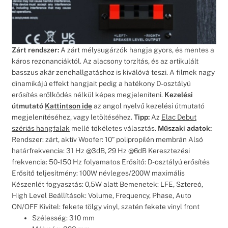
Zárt rendszer:
A zárt mélysugárzók hangja gyors, és mentes a
káros rezonanciáktól. Az alacsony torzítás, és az artikulált
basszus akár zenehallgatáshoz is kiválóvá teszi. A filmek nagy
dinamikájú effekt hangjait pedig a hatékony D-osztályú
erősítés erőlködés nélkül képes megjeleníteni.
Kezelési
útmutató
Kattintson ide
az angol nyelvű kezelési útmutató
megjelenítéséhez, vagy letöltéséhez.
Tipp:
Az
Elac Debut
szériás hangfalak
mellé tökéletes választás.
Műszaki adatok:
Rendszer: zárt, aktív Woofer: 10” polipropilén membrán Alsó
határfrekvencia: 31 Hz @3dB, 29 Hz @6dB Keresztezési
frekvencia: 50-150 Hz folyamatos Erősítő: D-osztályú erősítés
Erősítő teljesítmény: 100W névleges/200W maximális
Készenlét fogyasztás: 0,5W alatt Bemenetek: LFE, Sztereó,
High Level Beállítások: Volume, Frequency, Phase, Auto
ON/OFF Kivitel: fekete tölgy vinyl, szatén fekete vinyl front
Szélesség: 310 mm