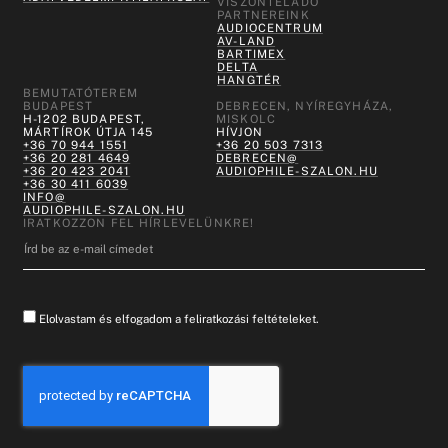
VISZONTELADÓ
PARTNEREINK
AUDIOCENTRUM
AV-LAND
BARTIMEX
DELTA
HANGTÉR
BEMUTATÓTEREM
BUDAPEST
DEBRECEN, NYÍREGYHÁZA,
H-1202 BUDAPEST,
MISKOLC
MÁRTÍROK ÚTJA 145
HÍVJON
+36 70 944 1551
+36 20 503 7313
+36 20 281 4649
DEBRECEN@
+36 20 423 2041
AUDIOPHILE-SZALON.HU
+36 30 411 6039
INFO@
AUDIOPHILE-SZALON.HU
IRATKOZZON FEL HÍRLEVELÜNKRE!
Elolvastam és elfogadom a feliratkozási feltételeket.