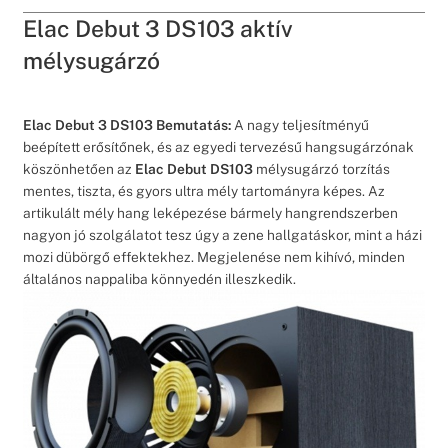
Elac Debut 3 DS103 aktív
mélysugárzó
Elac Debut 3 DS103 Bemutatás:
A nagy teljesítményű
beépített erősítőnek, és az egyedi tervezésű hangsugárzónak
köszönhetően az
Elac Debut DS103
mélysugárzó torzítás
mentes, tiszta, és gyors ultra mély tartományra képes. Az
artikulált mély hang leképezése bármely hangrendszerben
nagyon jó szolgálatot tesz úgy a zene hallgatáskor, mint a házi
mozi dübörgő effektekhez. Megjelenése nem kihívó, minden
általános nappaliba könnyedén illeszkedik.