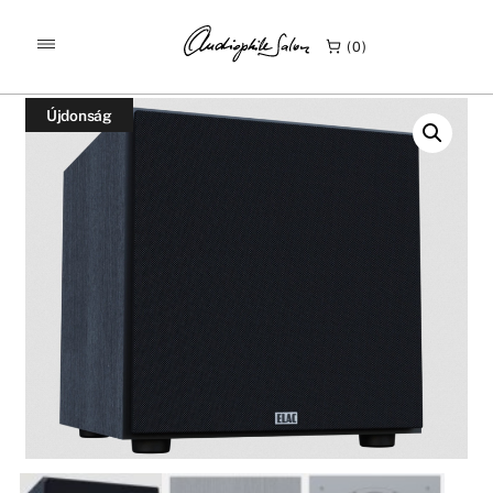
/
/
KEZDŐLAP
TERMÉKEK
0
ELAC DEBUT 3 DS103 AKTÍV MÉLYSUGÁRZÓ
Újdonság