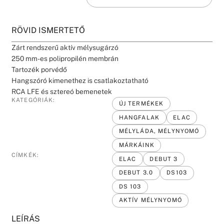
RÖVID ISMERTETŐ
Zárt rendszerű aktív mélysugárzó
250 mm-es polipropilén membrán
Tartozék porvédő
Hangszóró kimenethez is csatlakoztatható
RCA LFE és sztereó bemenetek
KATEGÓRIÁK:
ÚJ TERMÉKEK
HANGFALAK
ELAC
MÉLYLÁDA, MÉLYNYOMÓ
MÁRKÁINK
CÍMKÉK:
ELAC
DEBUT 3
DEBUT 3.0
DS103
DS 103
AKTÍV MÉLYNYOMÓ
LEÍRÁS