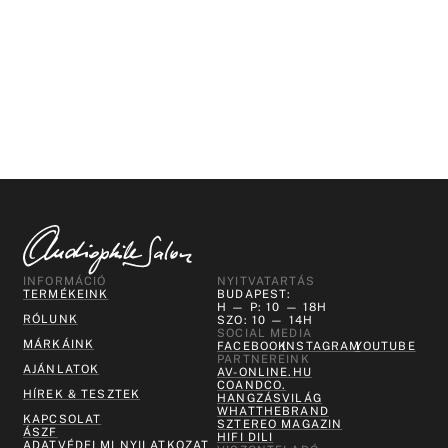
INFORMÁCIÓ
NYITVATARTÁS
TERMÉKEINK
BUDAPEST:
H — P: 10 — 18H
RÓLUNK
SZO: 10 — 14H
SOCIAL MEDIA
MÁRKÁINK
FACEBOOK
INSTAGRAM
YOUTUBE
PARTNEREINK
AJÁNLATOK
AV-ONLINE.HU
COANDCO.
HÍREK & TESZTEK
HANGZÁSVILÁG
WHATTHEBRAND
KAPCSOLAT
SZTEREO MAGAZIN
ÁSZF
HIFI DILI
ADATVÉDELMI NYILATKOZAT