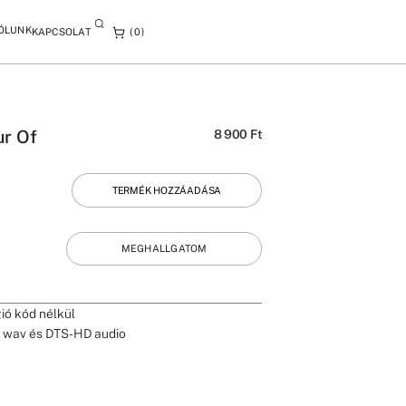
ÓLUNK
KAPCSOLAT
0
ur Of
8 900
Ft
TERMÉK HOZZÁADÁSA
MEGHALLGATOM
gió kód nélkül
6 wav és DTS-HD audio