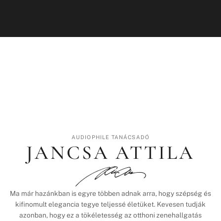
AUDIOPHILE TANÁCSADÓ
JANCSA ATTILA
Ma már hazánkban is egyre többen adnak arra, hogy szépség és
kifinomult elegancia tegye teljessé életüket. Kevesen tudják
azonban, hogy ez a tökéletesség az otthoni zenehallgatás