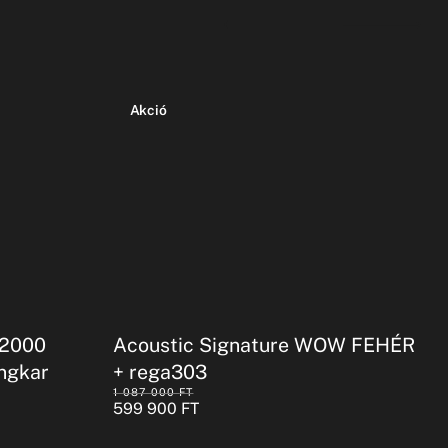
Akció
-2000
Acoustic Signature WOW FEHÉR
ngkar
+ rega303
1 087 000
FT
599 900
FT