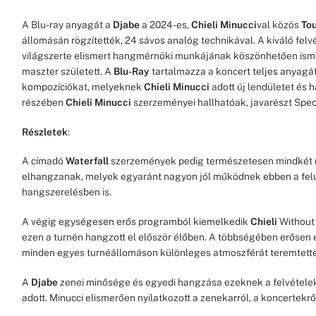
A Blu-ray anyagát a
Djabe
a 2024-es,
Chieli Minucci
val közös
Tou
állomásán rögzítették, 24 sávos analóg technikával. A kiváló fel
világszerte elismert hangmérnöki munkájának köszönhetően ismé
maszter született. A
Blu-Ray
tartalmazza a koncert teljes anyagát
kompozíciókat, melyeknek
Chieli Minucci
adott új lendületet és 
részében
Chieli Minucci
szerzeményei hallhatóak, javarészt Spe
Részletek
:
A címadó
Waterfall
szerzemények pedig természetesen mindkét 
elhangzanak, melyek egyaránt nagyon jól működnek ebben a felúj
hangszerelésben is.
A végig egységesen erős programból kiemelkedik
Chieli
Without
ezen a turnén hangzott el először élőben. A többségében erősen
minden egyes turnéállomáson különleges atmoszférát teremtett
A
Djabe
zenei minősége és egyedi hangzása ezeknek a felvételek
adott. Minucci elismerően nyilatkozott a zenekarról, a koncertekről 