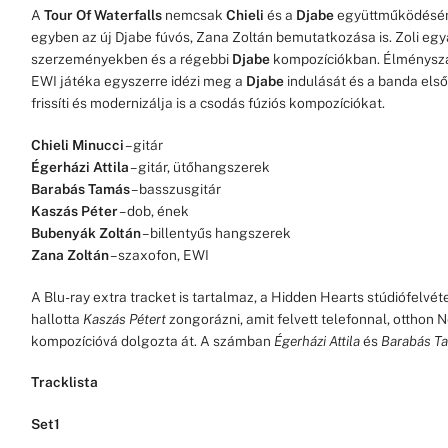
A
Tour Of Waterfalls
nemcsak
Chieli
és a
Djabe
együttműködésén
egyben az új Djabe fúvós, Zana Zoltán bemutatkozása is. Zoli eg
szerzeményekben és a régebbi
Djabe
kompozíciókban. Élménysz
EWI játéka egyszerre idézi meg a
Djabe
indulását és a banda els
frissíti és modernizálja is a csodás fúziós kompozíciókat.
Chieli Minucci
– gitár
Égerházi Attila
– gitár, ütőhangszerek
Barabás Tamás
– basszusgitár
Kaszás Péter
– dob, ének
Bubenyák Zoltán
– billentyűs hangszerek
Zana Zoltán
– szaxofon, EWI
A Blu-ray extra tracket is tartalmaz, a Hidden Hearts stúdiófelvéte
hallotta
Kaszás Pétert
zongorázni, amit felvett telefonnal, otthon
kompozícióvá dolgozta át. A számban
Égerházi Attila
és
Barabás T
Tracklista
Set1