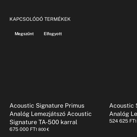
KAPCSOLÓDÓ TERMÉKEK
Megszűnt
Elfogyott
Acoustic Signature Primus
Acoustic 
Analóg Lemezjátszó Acoustic
Analóg L
524 625
FT
Signature TA-500 karral
675 000
FT
1 800
€