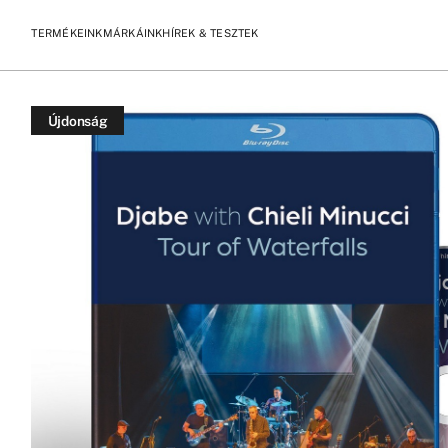
TERMÉKEINK
MÁRKÁINK
HÍREK & TESZTEK
/
/
KEZDŐLAP
TERMÉKEK
DJABE WITH CHIELI MINUCCI TOUR 
Újdonság