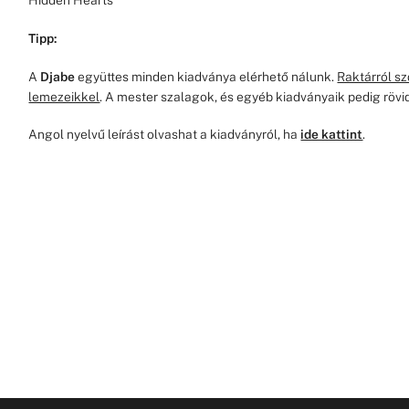
Hidden Hearts
Tipp:
A
Djabe
együttes minden kiadványa elérhető nálunk.
Raktárról s
lemezeikkel
. A mester szalagok, és egyéb kiadványaik pedig rövi
Angol nyelvű leírást olvashat a kiadványról, ha
ide kattint
.