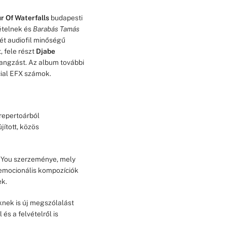
r Of Waterfalls
budapesti
vételnek és
Barabás Tamás
t audiofil minőségű
, fele részt
Djabe
hangzást. Az album további
cial EFX számok.
repertoárból
ított, közös
 You szerzeménye, mely
 emocionális kompozíciók
ek.
nek is új megszólalást
és a felvételről is