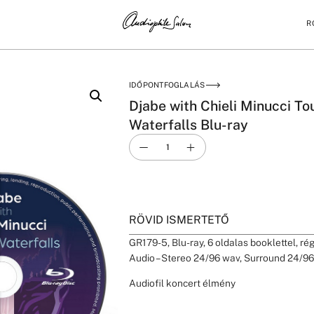
R
OF WATERFALLS BLU-RAY
IDŐPONTFOGLALÁS
Djabe with Chieli Minucci To
Waterfalls Blu-ray
RÖVID ISMERTETŐ
GR179-5, Blu-ray, 6 oldalas booklettel, ré
Audio – Stereo 24/96 wav, Surround 24/9
Audiofil koncert élmény