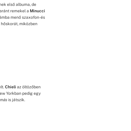
ek első albuma, de
yaránt remekel a
Minucci
ámba menő szaxofon- és
ő hőskorát, miközben
lt.
Chieli
az öltözőben
 New Yorkban pedig egy
amás
is játszik.