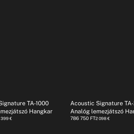
Signature TA-1000
Acoustic Signature TA
emezjátszó Hangkar
Analóg lemezjátszó Ha
786 750
FT
1 399
€
2 098
€