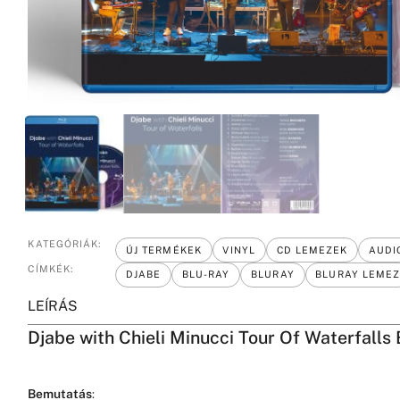
KATEGÓRIÁK:
ÚJ TERMÉKEK
VINYL
CD LEMEZEK
AUDI
CÍMKÉK:
DJABE
BLU-RAY
BLURAY
BLURAY LEME
LEÍRÁS
Djabe with Chieli Minucci Tour Of Waterfalls 
Bemutatás
: