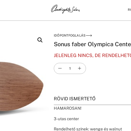
R
3
IDŐPONTFOGLALÁS
Sonus faber Olympica Cent
JELENLEG NINCS, DE RENDELHET
RÖVID ISMERTETŐ
HAMAROSAN!
3-utas center
Rendelhető színek: wenge és walnut