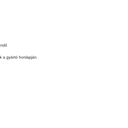
endő
k a gyártó honlapján.