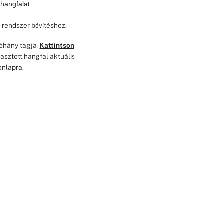
 hangfalat
 rendszer bővítéshez.
néhány tagja.
Kattintson
asztott hangfal aktuális
onlapra.