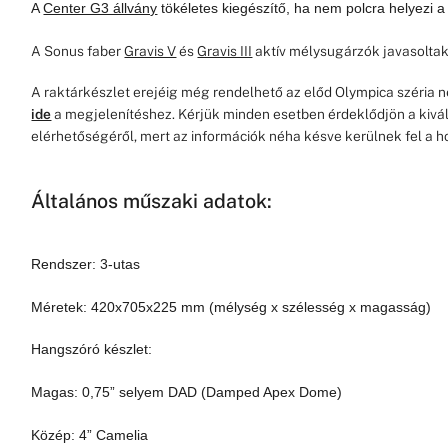
A
Center G3 állvány
tökéletes kiegészítő, ha nem polcra helyezi a
A Sonus faber
Gravis V
és
Gravis III
aktív mélysugárzók javasoltak
A raktárkészlet erejéig még rendelhető az előd Olympica széria 
ide
a megjelenítéshez. Kérjük minden esetben érdeklődjön a kivál
elérhetőségéről, mert az információk néha késve kerülnek fel a h
Általános műszaki adatok:
Rendszer: 3-utas
Méretek: 420x705x225 mm (mélység x szélesség x magasság)
Hangszóró készlet:
Magas: 0,75” selyem DAD (Damped Apex Dome)
Közép: 4” Camelia