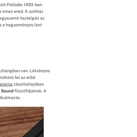
ciót Palladio 1493-ban
a innen ered. A színház
egyszerre tisztelgés az
 is a hagyományos lant
sszhangban van. Látványos
rolható fel az előd
uprema
zászlóshajóban
l Sound
filozófiájának. A
alkalmazta.