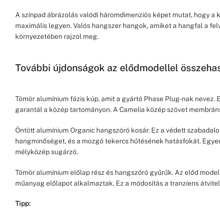
A színpad ábrázolás valódi háromdimenziós képet mutat, hogy a 
maximális legyen. Valós hangszer hangok, amiket a hangfal a fel
környezetében rajzol meg.
További újdonságok az elődmodellel összehas
Tömör alumínium fázis kúp, amit a gyártó Phase Plug-nak nevez. E
garantál a közép tartományon. A Camelia közép szövet membránsz
Öntött alumínium Organic hangszóró kosár. Ez a védett szabadalom
hangminőséget, és a mozgó tekercs hűtésének hatásfokát. Egyed
mélyközép sugárzó.
Tömör alumínium előlap rész és hangszóró gyűrűk. Az előd model
műanyag előlapot alkalmaztak. Ez a módosítás a tranziens átvitelt 
Tipp: