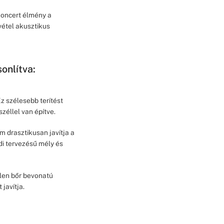
koncert élmény a
vétel akusztikus
onlítva:
z szélesebb terítést
éllel van építve.
 drasztikusan javítja a
i tervezésű mély és
len bőr bevonatú
javítja.