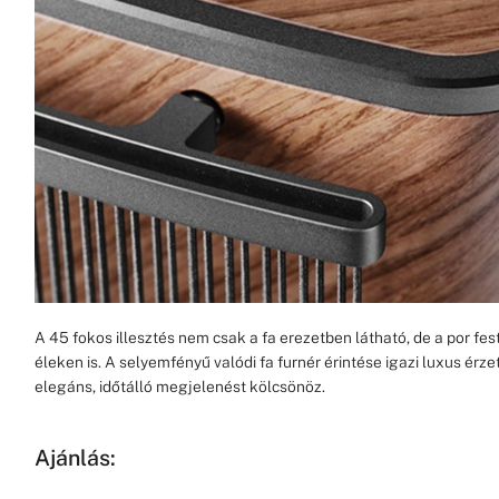
A 45 fokos illesztés nem csak a fa erezetben látható, de a por fe
éleken is. A selyemfényű valódi fa furnér érintése igazi luxus érze
elegáns, időtálló megjelenést kölcsönöz.
Ajánlás: