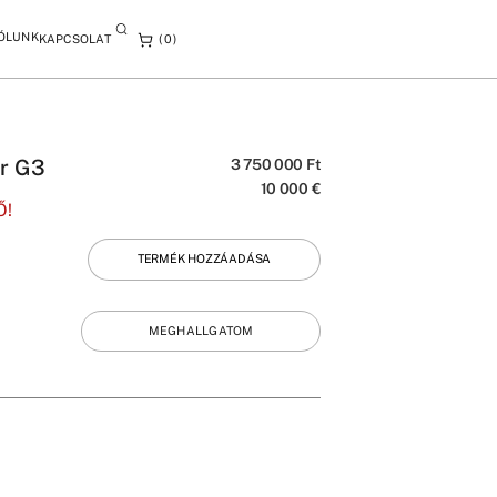
ÓLUNK
KAPCSOLAT
0
er G3
3 750 000
Ft
10 000
€
Ő!
TERMÉK HOZZÁADÁSA
MEGHALLGATOM