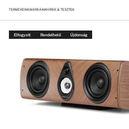
TERMÉKEINK
MÁRKÁINK
HÍREK & TESZTEK
/
/
KEZDŐLAP
TERMÉKEK
SONUS FABER OLYMPICA CENTER G
Elfogyott
Rendelhető
Újdonság