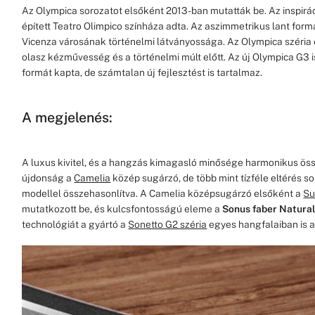
Az Olympica sorozatot elsőként 2013-ban mutatták be. Az inspirá
épített Teatro Olimpico színháza adta. Az aszimmetrikus lant form
Vicenza városának történelmi látványossága. Az Olympica széria 
olasz kézművesség és a történelmi múlt előtt. Az új Olympica G3
formát kapta, de számtalan új fejlesztést is tartalmaz.
A megjelenés:
A luxus kivitel, és a hangzás kimagasló minősége harmonikus ö
újdonság a
Camelia
közép sugárzó, de több mint tízféle eltérés so
modellel összehasonlítva. A Camelia középsugárzó elsőként a
S
mutatkozott be, és kulcsfontosságú eleme a
Sonus faber Natura
technológiát a gyártó a
Sonetto G2 széria
egyes hangfalaiban is 