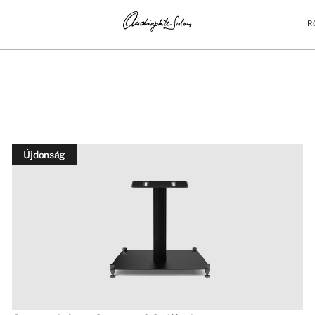
R
Újdonság