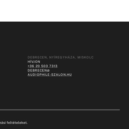
DEBRECEN, NYÍREGYHÁZA, MISKOLC
HÍVJON
+36 20 503 7313
DEBRECEN@
AUDIOPHILE-SZALON.HU
ási feltételeket.