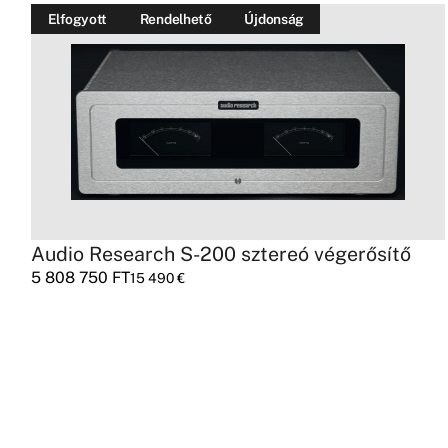
Elfogyott
Rendelhető
Újdonság
Audio Research S-200 sztereó végerősítő
5 808 750
FT
15 490
€