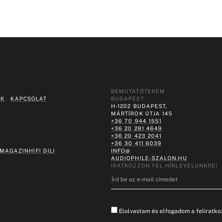
BEMUTATÓTEREM
EK
KAPCSOLAT
BUDAPEST
H-1202 BUDAPEST,
MÁRTÍROK ÚTJA 145
+36 70 944 1551
+36 20 281 4649
+36 20 423 2041
+36 30 411 6039
 MAGAZIN
HIFI DILI
INFO@
AUDIOPHILE-SZALON.HU
IRATKOZZON FEL HÍRLEVELÜNKRE!
Elolvastam és elfogadom a feliratkoz