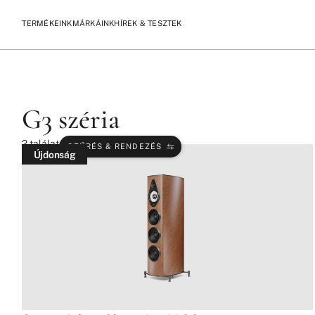
TERMÉKEINK
MÁRKÁINK
HÍREK & TESZTEK
/
/
KEZDŐLAP
TERMÉKEK
G3 SZÉRIA
G3 széria
2
találat
SZŰRÉS & RENDEZÉS
Újdonság