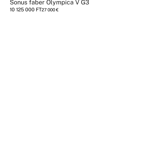
Sonus faber Olympica V G3
10 125 000
FT
27 000
€