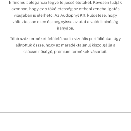
kifinomult elegancia tegye teljessé életüket. Kevesen tudják
azonban, hogy ez a tökéletesség az otthoni zenehallgatás
világában is elérhető. Az Audiophyl Kft. küldetése, hogy
változtasson ezen és megnyissa az utat a valódi minőség
irányába.
Több száz terméket felölelő audio-vizuális portfóliónkat úgy
állítottuk össze, hogy az maradéktalanul kiszolgálja a
csúcsminőségű, prémium termékek vásárlóit.