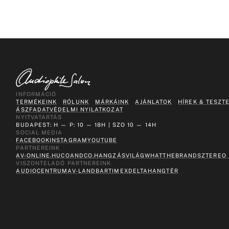
INFORMÁCIÓ
TERMÉKEINK
RÓLUNK
MÁRKÁINK
AJÁNLATOK
HÍREK & TESZT
ÁSZF
ADATVÉDELMI NYILATKOZAT
NYITVATARTÁS
BUDAPEST: H — P: 10 — 18H | SZO 10 — 14H
SOCIAL MEDIA
FACEBOOK
INSTAGRAM
YOUTUBE
PARTNEREINK
AV-ONLINE.HU
COANDCO.
HANGZÁSVILÁG
WHATTHEBRAND
SZTEREO
VISZONTELADÓ PARTNEREINK
AUDIOCENTRUM
AV-LAND
BARTIMEX
DELTA
HANGTÉR