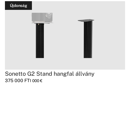
Újdonság
Sonetto G2 Stand hangfal állvány
375 000
FT
1 000
€