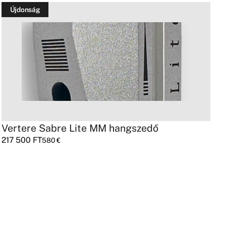
Újdonság
Vertere Sabre Lite MM hangszedő
L
217 500
FT
S
580
€
4