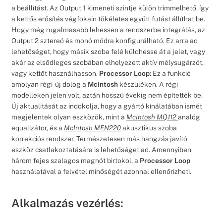
a beállítást. Az Output 1 kimeneti szintje külön trimmelhető, így
a kettős erősítés végfokain tökéletes együtt futást állíthat be.
Hogy még rugalmasabb lehessen a rendszerbe integrálás, az
Output 2 sztereó és monó módra konfigurálható. Ez arra ad
lehetőséget, hogy másik szoba felé küldhesse át a jelet, vagy
akár az elsődleges szobában elhelyezett aktív mélysugárzót,
vagy kettőt használhasson.
Processor Loop:
Ez a funkció
amolyan régi-új dolog a
McIntosh
készüléken. A régi
modelleken jelen volt, aztán hosszú évekig nem építették be.
Új aktualitását az indokolja, hogy a gyártó kínálatában ismét
megjelentek olyan eszközök, mint a
McIntosh MQ112
analóg
equalizátor, és a
McIntosh MEN220
akusztikus szoba
korrekciós rendszer. Természetesen más hangzás javító
eszköz csatlakoztatására is lehetőséget ad. Amennyiben
három fejes szalagos magnót birtokol, a
Processor Loop
használatával a felvétel minőségét azonnal ellenőrizheti.
Alkalmazás vezérlés: