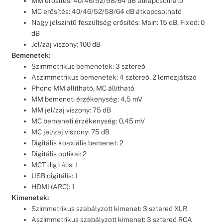
MM erősítés: 40/46/52/58/64 dB átkapcsolható
MC erősítés: 40/46/52/58/64 dB átkapcsolható
Nagy jelszintű feszültség erősítés: Main: 15 dB, Fixed: 0
dB
Jel/zaj viszony: 100 dB
Bemenetek:
Szimmetrikus bemenetek: 3 sztereó
Aszimmetrikus bemenetek: 4 sztereó, 2 lemezjátszó
Phono MM állítható, MC állítható
MM bemeneti érzékenység: 4,5 mV
MM jel/zaj viszony: 75 dB
MC bemeneti érzékenység: 0,45 mV
MC jel/zaj viszony: 75 dB
Digitális koaxiális bemenet: 2
Digitális optikai: 2
MCT digitális: 1
USB digitális: 1
HDMI (ARC): 1
Kimenetek:
Szimmetrikus szabályzott kimenet: 3 sztereó XLR
Aszimmetrikus szabályzott kimenet: 3 sztereó RCA