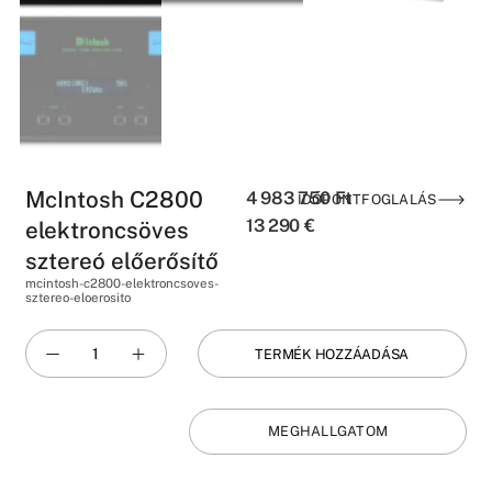
McIntosh C2800
4 983 750
Ft
IDŐPONTFOGLALÁS
13 290
€
elektroncsöves
sztereó előerősítő
mcintosh-c2800-elektroncsoves-
sztereo-eloerosito
TERMÉK HOZZÁADÁSA
MEGHALLGATOM