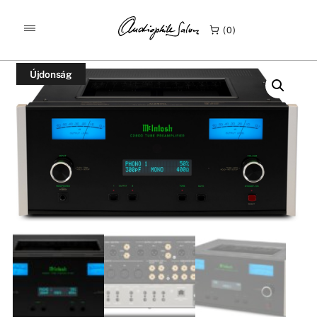
/
/
KEZDŐLAP
TERMÉKEK
0
MCINTOSH C2800 ELEKTRONCSÖVES SZTEREÓ ELŐERŐSÍTŐ
Újdonság