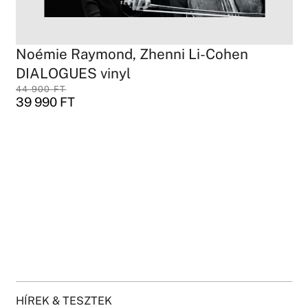
Noémie Raymond, Zhenni Li-Cohen
DIALOGUES vinyl
44 900
FT
39 990
FT
HÍREK & TESZTEK