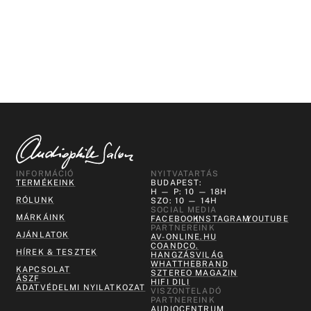
INFORMÁCIÓ
NYITVATARTÁS
TERMÉKEINK
BUDAPEST:
H — P: 10 — 18H
RÓLUNK
SZO: 10 — 14H
SOCIAL MEDIA
MÁRKÁINK
FACEBOOK
INSTAGRAM
YOUTUBE
PARTNEREINK
AJÁNLATOK
AV-ONLINE.HU
COANDCO.
HÍREK & TESZTEK
HANGZÁSVILÁG
WHATTHEBRAND
KAPCSOLAT
SZTEREO MAGAZIN
ÁSZF
HIFI DILI
ADATVÉDELMI NYILATKOZAT
VISZONTELADÓ
PARTNEREINK
AUDIOCENTRUM