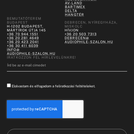
AV-LAND
BARTIMEX
DELTA
HANGTÉR
BEMUTATÓTEREM
BUDAPEST
DEBRECEN, NYÍREGYHÁZA,
H-1202 BUDAPEST,
MISKOLC
MÁRTÍROK ÚTJA 145
HÍVJON
+36 70 944 1551
+36 20 503 7313
+36 20 281 4649
DEBRECEN@
+36 20 423 2041
AUDIOPHILE-SZALON.HU
+36 30 411 6039
INFO@
AUDIOPHILE-SZALON.HU
IRATKOZZON FEL HÍRLEVELÜNKRE!
Elolvastam és elfogadom a feliratkozási feltételeket.