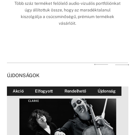
Több száz terméket felölelő audio-vizuális portfóliónkat
úgy állítottuk össze, hogy az maradéktalanul
kiszolgálja a csúcsminőségű, prémium termékek
vásárlóit.
ÚJDONSÁGOK
Akció
Elfogyott
Rendelhető
Újdonság