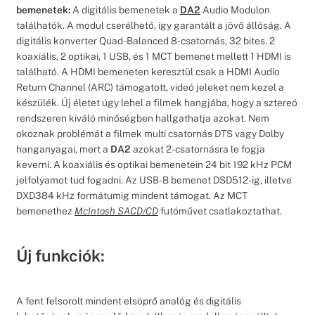
bemenetek:
A digitális bemenetek a
DA2
Audio Modulon
találhatók. A modul cserélhető, így garantált a jövő állóság. A
digitális konverter Quad-Balanced 8-csatornás, 32 bites. 2
koaxiális, 2 optikai, 1 USB, és 1 MCT bemenet mellett 1 HDMI is
található. A HDMI bemeneten keresztül csak a HDMI Audio
Return Channel (ARC) támogatott, videó jeleket nem kezel a
készülék. Új életet úgy lehel a filmek hangjába, hogy a sztereó
rendszeren kiváló minőségben hallgathatja azokat. Nem
okoznak problémát a filmek multi csatornás DTS vagy Dolby
hanganyagai, mert a
DA2
azokat 2-csatornásra le fogja
keverni. A koaxiális és optikai bemenetein 24 bit 192 kHz PCM
jelfolyamot tud fogadni. Az USB-B bemenet DSD512-ig, illetve
DXD384 kHz formátumig mindent támogat. Az MCT
bemenethez
McIntosh SACD/CD
futóművet csatlakoztathat.
Új funkciók:
A fent felsorolt mindent elsöprő analóg és digitális