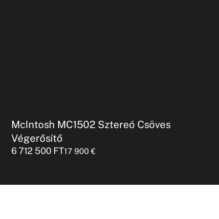
McIntosh MC1502 Sztereó Csöves
Végerősítő
6 712 500
FT
17 900
€