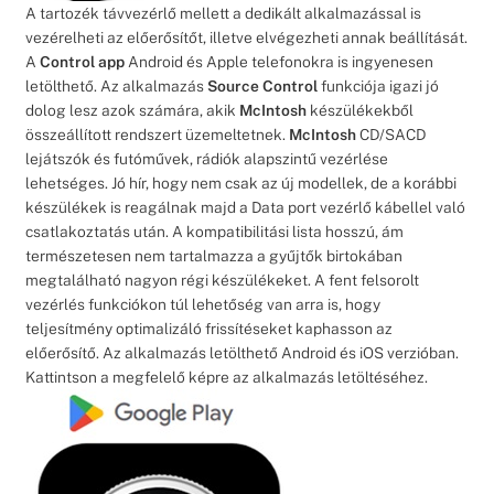
A tartozék távvezérlő mellett a dedikált alkalmazással is
vezérelheti az előerősítőt, illetve elvégezheti annak beállítását.
A
Control app
Android és Apple telefonokra is ingyenesen
letölthető. Az alkalmazás
Source Control
funkciója igazi jó
dolog lesz azok számára, akik
McIntosh
készülékekből
összeállított rendszert üzemeltetnek.
McIntosh
CD/SACD
lejátszók és futóművek, rádiók alapszintű vezérlése
lehetséges. Jó hír, hogy nem csak az új modellek, de a korábbi
készülékek is reagálnak majd a Data port vezérlő kábellel való
csatlakoztatás után. A kompatibilitási lista hosszú, ám
természetesen nem tartalmazza a gyűjtők birtokában
megtalálható nagyon régi készülékeket. A fent felsorolt
vezérlés funkciókon túl lehetőség van arra is, hogy
teljesítmény optimalizáló frissítéseket kaphasson az
előerősítő. Az alkalmazás letölthető Android és iOS verzióban.
Kattintson a megfelelő képre az alkalmazás letöltéséhez.