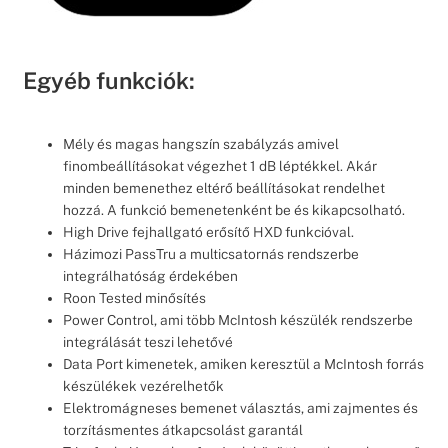
Egyéb funkciók:
Mély és magas hangszín szabályzás amivel
finombeállításokat végezhet 1 dB léptékkel. Akár
minden bemenethez eltérő beállításokat rendelhet
hozzá. A funkció bemenetenként be és kikapcsolható.
High Drive fejhallgató erősítő HXD funkcióval.
Házimozi PassTru a multicsatornás rendszerbe
integrálhatóság érdekében
Roon Tested minősítés
Power Control, ami több McIntosh készülék rendszerbe
integrálását teszi lehetővé
Data Port kimenetek, amiken keresztül a McIntosh forrás
készülékek vezérelhetők
Elektromágneses bemenet választás, ami zajmentes és
torzításmentes átkapcsolást garantál