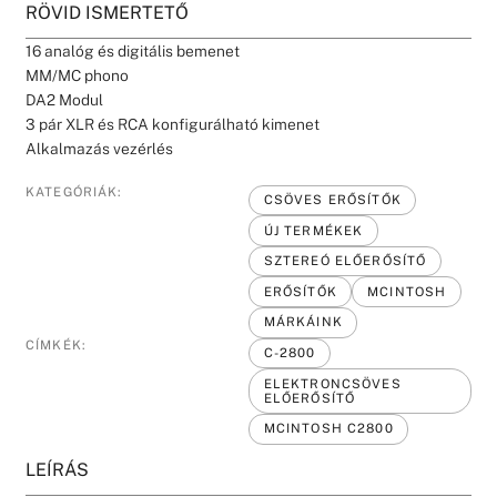
RÖVID ISMERTETŐ
16 analóg és digitális bemenet
MM/MC phono
DA2 Modul
3 pár XLR és RCA konfigurálható kimenet
Alkalmazás vezérlés
KATEGÓRIÁK:
CSÖVES ERŐSÍTŐK
ÚJ TERMÉKEK
SZTEREÓ ELŐERŐSÍTŐ
ERŐSÍTŐK
MCINTOSH
MÁRKÁINK
CÍMKÉK:
C-2800
ELEKTRONCSÖVES
ELŐERŐSÍTŐ
MCINTOSH C2800
LEÍRÁS