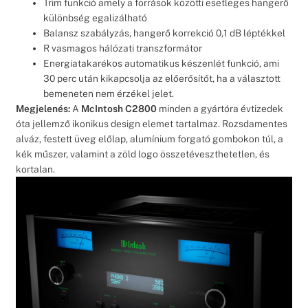
Trim funkció amely a források közötti esetleges hangerő
különbség egalizálható
Balansz szabályzás, hangerő korrekció 0,1 dB léptékkel
R vasmagos hálózati transzformátor
Energiatakarékos automatikus készenlét funkció, ami
30 perc után kikapcsolja az előerősítőt, ha a választott
bemeneten nem érzékel jelet.
Megjelenés:
A
McIntosh C2800
minden a gyártóra évtizedek
óta jellemző ikonikus design elemet tartalmaz. Rozsdamentes
alváz, festett üveg előlap, alumínium forgató gombokon túl, a
kék műszer, valamint a zöld logo összetéveszthetetlen, és
kortalan.