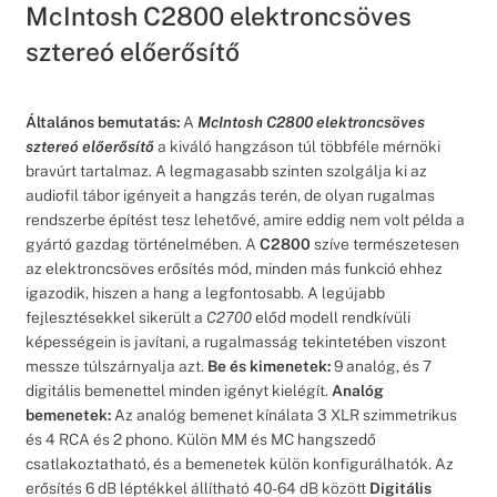
McIntosh C2800 elektroncsöves
sztereó előerősítő
Általános bemutatás:
A
McIntosh C2800 elektroncsöves
sztereó előerősítő
a kiváló hangzáson túl többféle mérnöki
bravúrt tartalmaz. A legmagasabb szinten szolgálja ki az
audiofil tábor igényeit a hangzás terén, de olyan rugalmas
rendszerbe építést tesz lehetővé, amire eddig nem volt példa a
gyártó gazdag történelmében. A
C2800
szíve természetesen
az elektroncsöves erősítés mód, minden más funkció ehhez
igazodik, hiszen a hang a legfontosabb. A legújabb
fejlesztésekkel sikerült a
C2700
előd modell rendkívüli
képességein is javítani, a rugalmasság tekintetében viszont
messze túlszárnyalja azt.
Be és kimenetek:
9 analóg, és 7
digitális bemenettel minden igényt kielégít.
Analóg
bemenetek:
Az analóg bemenet kínálata 3 XLR szimmetrikus
és 4 RCA és 2 phono. Külön MM és MC hangszedő
csatlakoztatható, és a bemenetek külön konfigurálhatók. Az
erősítés 6 dB léptékkel állítható 40-64 dB között
Digitális