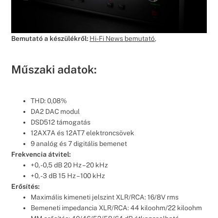
Bemutató a készülékről:
Hi-Fi News bemutató
,
Műszaki adatok:
THD: 0,08%
DA2 DAC modul
DSD512 támogatás
12AX7A és 12AT7 elektroncsövek
9 analóg és 7 digitális bemenet
Frekvencia átvitel:
+0, -0,5 dB 20 Hz – 20 kHz
+0, -3 dB 15 Hz – 100 kHz
Erősítés:
Maximális kimeneti jelszint XLR/RCA: 16/8V rms
Bemeneti impedancia XLR/RCA: 44 kiloohm/22 kiloohm