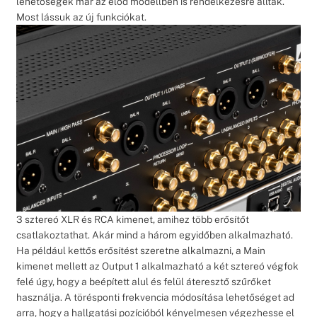
lehetőségek már az előd modellben is rendelkezésre álltak.
Most lássuk az új funkciókat.
3 sztereó XLR és RCA kimenet, amihez több erősítőt
csatlakoztathat. Akár mind a három egyidőben alkalmazható.
Ha például kettős erősítést szeretne alkalmazni, a Main
kimenet mellett az Output 1 alkalmazható a két sztereó végfok
felé úgy, hogy a beépített alul és felül áteresztő szűrőket
használja. A törésponti frekvencia módosítása lehetőséget ad
arra, hogy a hallgatási pozícióból kényelmesen végezhesse el