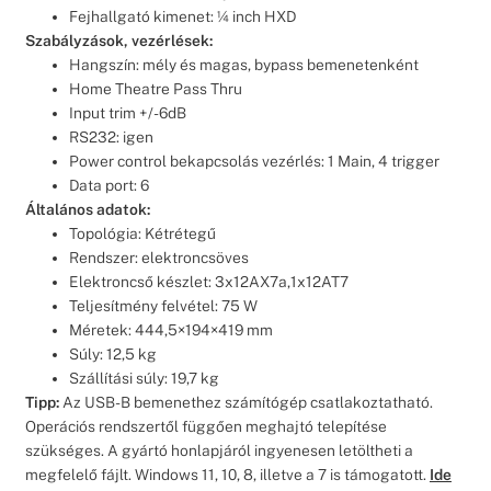
Fejhallgató kimenet: ¼ inch HXD
Szabályzások, vezérlések:
Hangszín: mély és magas, bypass bemenetenként
Home Theatre Pass Thru
Input trim +/- 6dB
RS232: igen
Power control bekapcsolás vezérlés: 1 Main, 4 trigger
Data port: 6
Általános adatok:
Topológia: Kétrétegű
Rendszer: elektroncsöves
Elektroncső készlet: 3x12AX7a,1x12AT7
Teljesítmény felvétel: 75 W
Méretek: 444,5×194×419 mm
Súly: 12,5 kg
Szállítási súly: 19,7 kg
Tipp:
Az USB-B bemenethez számítógép csatlakoztatható.
Operációs rendszertől függően meghajtó telepítése
szükséges. A gyártó honlapjáról ingyenesen letöltheti a
megfelelő fájlt. Windows 11, 10, 8, illetve a 7 is támogatott.
Ide