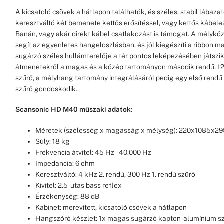
A kicsatoló csövek a hátlapon találhatók, és széles, stabil lábazat
keresztváltó két bemenete kettős erősítéssel, vagy kettős kábelez
Banán, vagy akár direkt kábel csatlakozást is támogat. A mélykö
segít az egyenletes hangeloszlásban, és jól kiegészíti a ribbon m
sugárzó széles hullámterelője a tér pontos leképezésében játszik
átmenetekről a magas és a közép tartományon második rendű, 
szűrő, a mélyhang tartomány integrálásáról pedig egy első ren
szűrő gondoskodik.
Scansonic HD M40 műszaki adatok:
Méretek (szélesség x magasság x mélység): 220x1085x2
Súly: 18 kg
Frekvencia átvitel: 45 Hz – 40.000 Hz
Impedancia: 6 ohm
Keresztváltó: 4 kHz 2. rendű, 300 Hz 1. rendű szűrő
Kivitel: 2.5-utas bass reflex
Érzékenység: 88 dB
Kabinet: merevített, kicsatoló csövek a hátlapon
Hangszóró készlet: 1x magas sugárzó kapton-alumínium sze