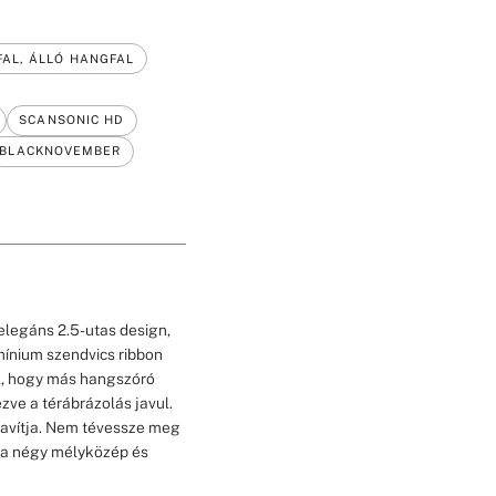
AL, ÁLLÓ HANGFAL
SCANSONIC HD
BLACKNOVEMBER
 elegáns 2.5-utas design,
ínium szendvics ribbon
l, hogy más hangszóró
ve a térábrázolás javul.
 javítja. Nem tévessze meg
a a négy mélyközép és