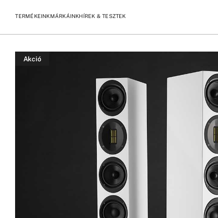
TERMÉKEINK
MÁRKÁINK
HÍREK & TESZTEK
/
/
KEZDŐLAP
TERMÉKEK
SCANSONIC HD M40 HANGFAL
Akció