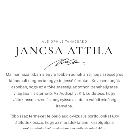
AUDIOPHILE TANÁCSADÓ
JANCSA ATTILA
Ma már hazánkban is egyre többen adnak arra, hogy szépség és
kifinomult elegancia tegye teljessé életüket. Kevesen tudják
azonban, hogy ez a tökéletesség az otthoni zenehallgatás
világában is elérhető. Az Audiophyl Kft. küldetése, hogy
változtasson ezen és megnyissa az utat a valódi minőség
irányába.
Több száz terméket felölelő audio-vizuális portfóliónkat úgy
állítottuk össze, hogy az maradéktalanul kiszolgálja a
csúcsminőségű, prémium termékek vásárlóit.