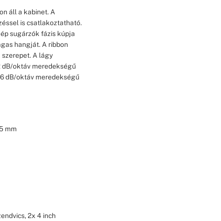
on áll a kabinet. A
éssel is csatlakoztatható.
zép sugárzók fázis kúpja
agas hangját. A ribbon
 szerepet. A lágy
12 dB/oktáv meredekségű
dű 6 dB/oktáv meredekségű
95 mm
ndvics, 2x 4 inch