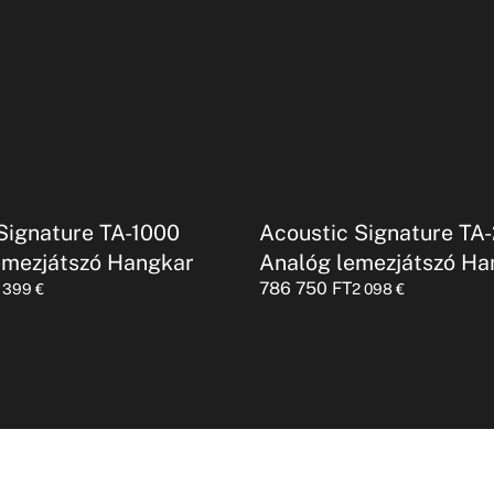
Signature TA-1000
Acoustic Signature TA
emezjátszó Hangkar
Analóg lemezjátszó Ha
786 750
FT
1 399
€
2 098
€