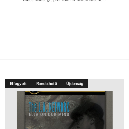
Elfogyott
Rendelhető
Újdonság