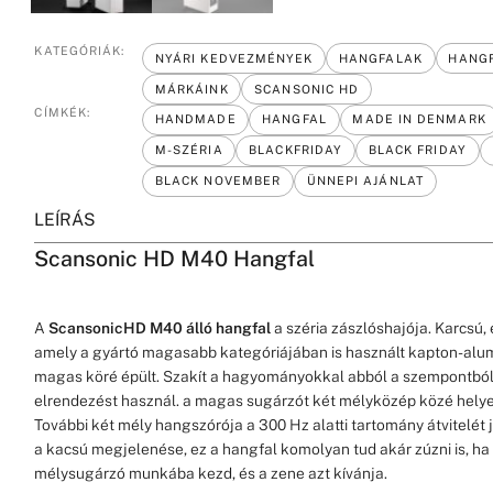
KATEGÓRIÁK:
NYÁRI KEDVEZMÉNYEK
HANGFALAK
HANGF
MÁRKÁINK
SCANSONIC HD
CÍMKÉK:
HANDMADE
HANGFAL
MADE IN DENMARK
M-SZÉRIA
BLACKFRIDAY
BLACK FRIDAY
BLACK NOVEMBER
ÜNNEPI AJÁNLAT
LEÍRÁS
Scansonic HD M40 Hangfal
A
ScansonicHD M40 álló hangfal
a széria zászlóshajója. Karcsú,
amely a gyártó magasabb kategóriájában is használt kapton-alum
magas köré épült. Szakít a hagyományokkal abból a szempontbó
elrendezést használ. a magas sugárzót két mélyközép közé helyez
További két mély hangszórója a 300 Hz alatti tartomány átvitelét
a kacsú megjelenése, ez a hangfal komolyan tud akár zúzni is, h
mélysugárzó munkába kezd, és a zene azt kívánja.