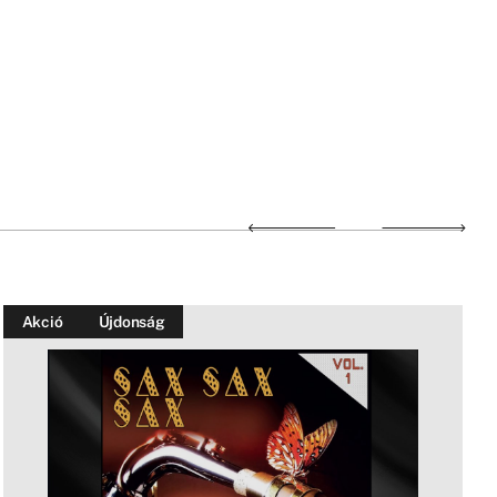
Akció
Újdonság