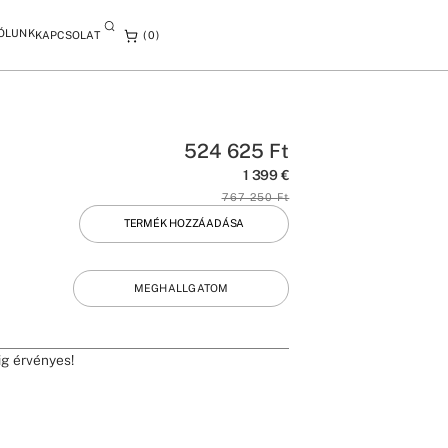
ÓLUNK
KAPCSOLAT
0
524 625
Ft
1 399
€
767 250
Ft
TERMÉK HOZZÁADÁSA
MEGHALLGATOM
ig érvényes!