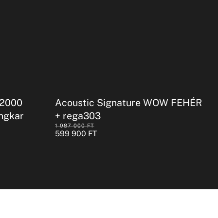
-2000
Acoustic Signature WOW FEHÉR
ngkar
+ rega303
1 087 000
FT
599 900
FT