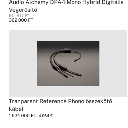
Audio Alchemy DPA-1 Mono Hybrid Digitális
Végerősítő
864 990
FT
362 000
FT
Tranparent Reference Phono összekötő
kábel
1 524 000
FT
–
4 064
€