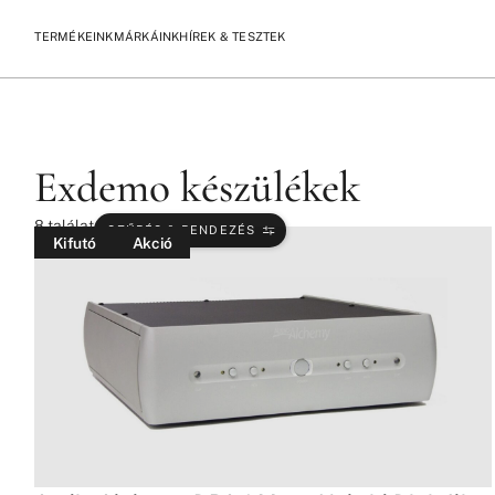
TERMÉKEINK
MÁRKÁINK
HÍREK & TESZTEK
/
/
KEZDŐLAP
TERMÉKEK
EXDEMO KÉSZÜLÉKEK
Exdemo készülékek
8
találat
SZŰRÉS & RENDEZÉS
Kifutó
Akció