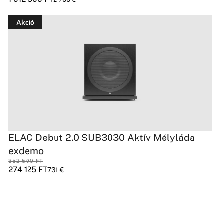
Akció
ELAC Debut 2.0 SUB3030 Aktív Mélyláda
exdemo
352 500
FT
274 125
FT
731
€