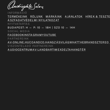
INFORMÁCIÓ
TERMÉKEINK
RÓLUNK
MÁRKÁINK
AJÁNLATOK
HÍREK & TESZT
ÁSZF
ADATVÉDELMI NYILATKOZAT
NYITVATARTÁS
BUDAPEST: H — P: 10 — 18H | SZO 10 — 14H
SOCIAL MEDIA
FACEBOOK
INSTAGRAM
YOUTUBE
PARTNEREINK
AV-ONLINE.HU
COANDCO.
HANGZÁSVILÁG
WHATTHEBRAND
SZTEREO
VISZONTELADÓ PARTNEREINK
AUDIOCENTRUM
AV-LAND
BARTIMEX
DELTA
HANGTÉR