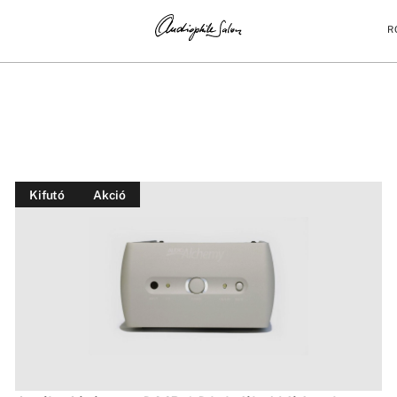
R
Kifutó
Akció