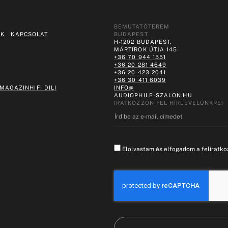
BEMUTATÓTEREM
EK
KAPCSOLAT
BUDAPEST
H-1202 BUDAPEST,
MÁRTÍROK ÚTJA 145
+36 70 944 1551
+36 20 281 4649
+36 20 423 2041
+36 30 411 6039
 MAGAZIN
HIFI DILI
INFO@
AUDIOPHILE-SZALON.HU
IRATKOZZON FEL HÍRLEVELÜNKRE!
Elolvastam és elfogadom a feliratkoz