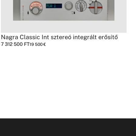
Nagra Classic Int sztereó integrált erősítő
S
7 312 500
FT
8
19 500
€