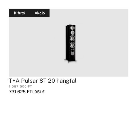
Kifutó
Akció
T+A Pulsar ST 20 hangfal
1 087 500
FT
731 625
FT
1 951
€