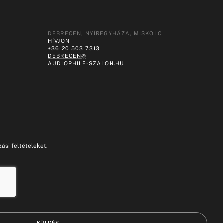
DEBRECEN, NYÍREGYHÁZA, MISKOLC
HÍVJON
+36 20 503 7313
DEBRECEN@
AUDIOPHILE-SZALON.HU
ási feltételeket.
KÜLDÉS