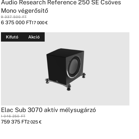
Audio Research Reference 250 SE Csöves
Mono végerősítő
9 337 500
FT
6 375 000
FT
17 000
€
Kifutó
Akció
Elac Sub 3070 aktív mélysugárzó
1 046 250
FT
759 375
FT
2 025
€