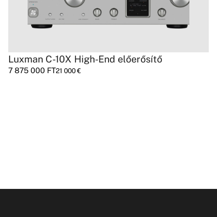
Luxman C-10X High-End előerősítő
7 875 000
FT
21 000
€