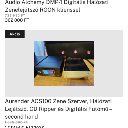
Audio Alchemy DMP-1 Digitális Hálózati
Zenelejátszó ROON klienssel
739 990
FT
362 000
FT
Akció
Aurender ACS100 Zene Szerver, Hálózati
Lejátszó, CD Ripper és Digitális Futómű –
second hand
1 575 000
FT
1 012 500
FT
2 700
€