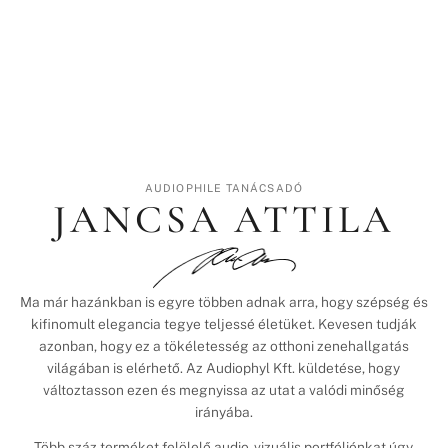
AUDIOPHILE TANÁCSADÓ
JANCSA ATTILA
Ma már hazánkban is egyre többen adnak arra, hogy szépség és
kifinomult elegancia tegye teljessé életüket. Kevesen tudják
azonban, hogy ez a tökéletesség az otthoni zenehallgatás
világában is elérhető. Az Audiophyl Kft. küldetése, hogy
változtasson ezen és megnyissa az utat a valódi minőség
irányába.
Több száz terméket felölelő audio-vizuális portfóliónkat úgy