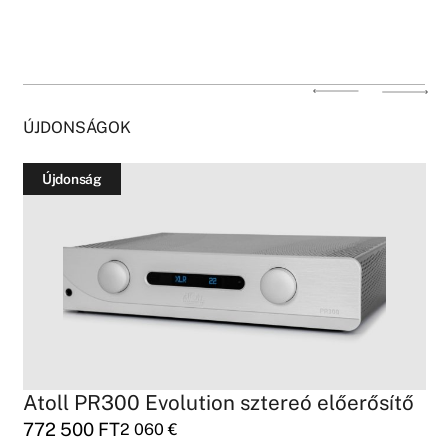
ÚJDONSÁGOK
Újdonság
Atoll PR300 Evolution sztereó előerősítő
772 500
FT
2 060
€