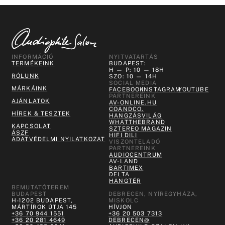
INFORMÁCIÓ
NYITVATARTÁS
TERMÉKEINK
BUDAPEST:
H — P: 10 — 18H
RÓLUNK
SZO: 10 — 14H
SOCIAL MEDIA
MÁRKÁINK
FACEBOOK
INSTAGRAM
YOUTUBE
PARTNEREINK
AJÁNLATOK
AV-ONLINE.HU
COANDCO.
HÍREK & TESZTEK
HANGZÁSVILÁG
WHATTHEBRAND
KAPCSOLAT
SZTEREO MAGAZIN
ÁSZF
HIFI DILI
ADATVÉDELMI NYILATKOZAT
VISZONTELADÓ
PARTNEREINK
AUDIOCENTRUM
AV-LAND
BARTIMEX
DELTA
HANGTÉR
BEMUTATÓTEREM
BUDAPEST
DEBRECEN, NYÍREGYHÁZA,
H-1202 BUDAPEST,
MISKOLC
MÁRTÍROK ÚTJA 145
HÍVJON
+36 70 944 1551
+36 20 503 7313
+36 20 281 4649
DEBRECEN@