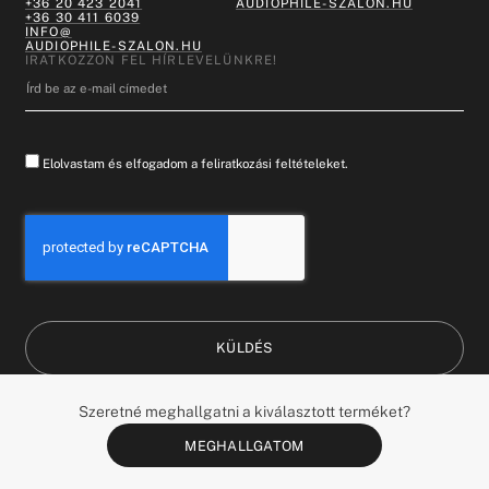
+36 20 423 2041
AUDIOPHILE-SZALON.HU
+36 30 411 6039
INFO@
AUDIOPHILE-SZALON.HU
IRATKOZZON FEL HÍRLEVELÜNKRE!
Elolvastam és elfogadom a feliratkozási feltételeket.
KÜLDÉS
HUNGARY (HU)
DESIGN BY:
Szeretné meghallgatni a kiválasztott terméket?
MINDEN JOG FENNTARTVA ©
WHATTHEBRAND©
&
2026
COANDCO.
DESIGNCOMMUNICATION
MEGHALLGATOM