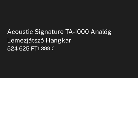
Acoustic Signature TA-1000 Analóg
Lemezjátszó Hangkar
524 625
FT
1 399
€