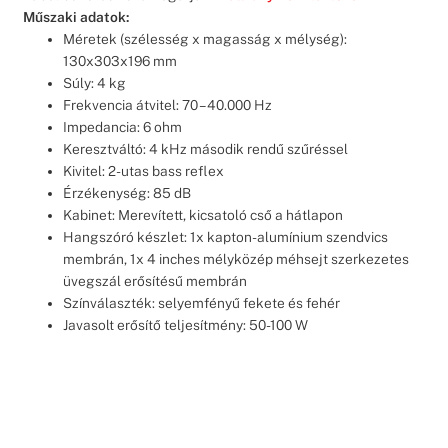
Műszaki adatok:
Méretek (szélesség x magasság x mélység):
130x303x196 mm
Súly: 4 kg
Frekvencia átvitel: 70 – 40.000 Hz
Impedancia: 6 ohm
Keresztváltó: 4 kHz második rendű szűréssel
Kivitel: 2-utas bass reflex
Érzékenység: 85 dB
Kabinet: Merevített, kicsatoló cső a hátlapon
Hangszóró készlet: 1x kapton-alumínium szendvics
membrán, 1x 4 inches mélyközép méhsejt szerkezetes
üvegszál erősítésű membrán
Színválaszték: selyemfényű fekete és fehér
Javasolt erősítő teljesítmény: 50-100 W