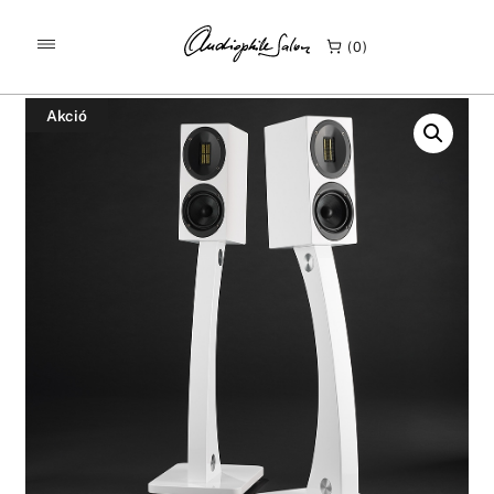
/
/
KEZDŐLAP
TERMÉKEK
0
SCANSONIC HD M10 ÁLLVÁNYOS HANGFAL
Akció