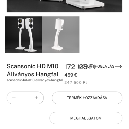
Scansonic HD M10
172 125
Ft
IDŐPONTFOGLALÁS
Állványos Hangfal
459
€
scansonic-hd-m10-allvanyos-hangfal
247 500
Ft
TERMÉK HOZZÁADÁSA
MEGHALLGATOM