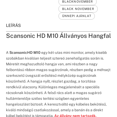
BLACKNOVEMBER
BLACK NOVEMBER
ÜNNEPI AJÁNLAT
LEÍRÁS
Scansonic HD M10 Állványos Hangfal
A
ScansonicHD M10
egy két-utas mini monitor, amely kisebb
szobákban kiválóan teljesít sztereó zenehallgatás során is.
Méretét meghazudtoló hangja van, ami részben a nagy
felbontású ribbon magas sugárzónak, részben pedig a méhsejt
szerkezetű üvegszál erősítésű mélyközép sugárzónak
köszönhető. A hangja nyílt, részlet gazdag, a torzítása
rendkívül alacsony. Különleges megjelenését a speciális
rácsoknak köszönheti. A felső rács alatt a magas sugárzó
hullámterelője széles terítési szögben egyenletes
hangeloszlást biztosít. A keresztváltó egy kábeles bekötésű,
kiváló minőségű csatlakozással, amely a banán és a direkt
kábel bekötést is támogatja.
Az állvány nem tartozék.