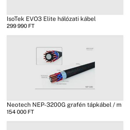
IsoTek EVO3 Elite hálózati kábel
299 990
FT
Neotech NEP-3200G grafén tápkábel / m
154 000
FT