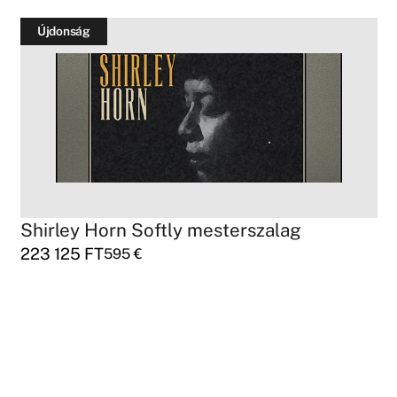
Újdonság
m
Shirley Horn Softly mesterszalag
223 125
FT
595
€