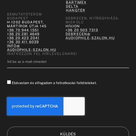
BARTIMEX
DELTA
HANGTÉR
BEMUTATÓTEREM
BUDAPEST
DEBRECEN, NYÍREGYHÁZA,
H-1202 BUDAPEST,
MISKOLC
MÁRTÍROK ÚTJA 145
HÍVJON
+36 70 944 1551
+36 20 503 7313
+36 20 281 4649
DEBRECEN@
+36 20 423 2041
AUDIOPHILE-SZALON.HU
+36 30 411 6039
INFO@
AUDIOPHILE-SZALON.HU
IRATKOZZON FEL HÍRLEVELÜNKRE!
Elolvastam és elfogadom a feliratkozási feltételeket.
KÜLDÉS