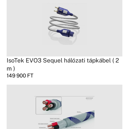
IsoTek EVO3 Sequel hálózati tápkábel ( 2
m )
149 900
FT