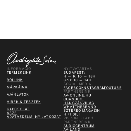
INFORMÁCIÓ
NYITVATARTÁS
TERMÉKEINK
BUDAPEST:
H — P: 10 — 18H
RÓLUNK
SZO: 10 — 14H
SOCIAL MEDIA
MÁRKÁINK
FACEBOOK
INSTAGRAM
YOUTUBE
PARTNEREINK
AJÁNLATOK
AV-ONLINE.HU
COANDCO.
HÍREK & TESZTEK
HANGZÁSVILÁG
WHATTHEBRAND
KAPCSOLAT
SZTEREO MAGAZIN
ÁSZF
HIFI DILI
ADATVÉDELMI NYILATKOZAT
VISZONTELADÓ
PARTNEREINK
AUDIOCENTRUM
AV-LAND