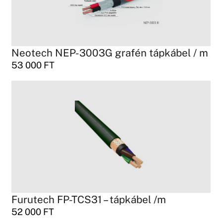
Neotech NEP-3003G grafén tápkábel / m
53 000
FT
Furutech FP-TCS31 – tápkábel /m
52 000
FT