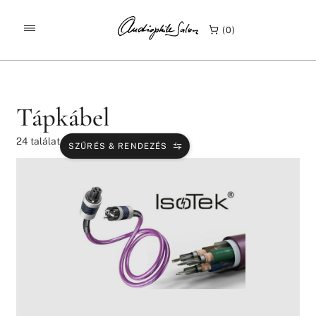
/
/
/
KEZDŐLAP
TERMÉKEK
KÁBELEK
TÁPKÁBEL
0
Tápkábel
24
találat
SZŰRÉS & RENDEZÉS