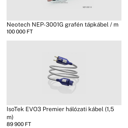
Neotech NEP-3001G grafén tápkábel / m
100 000
FT
IsoTek EVO3 Premier hálózati kábel (1,5
m)
89 900
FT