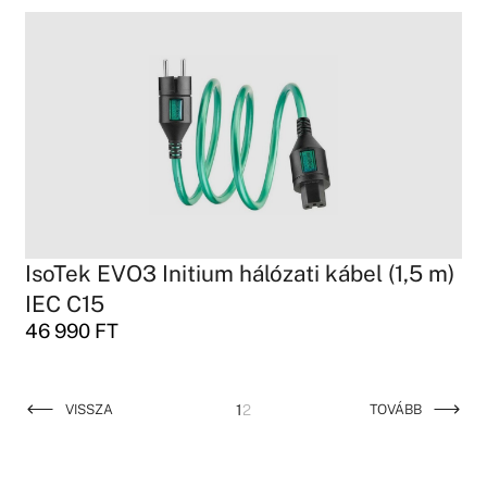
IsoTek EVO3 Initium hálózati kábel (1,5 m)
IEC C15
46 990
FT
VISSZA
1
2
TOVÁBB