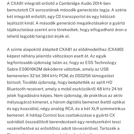
A CXA81 integrált erősítő a Cambridge Audio 2014-ben
bemutatott CX sorozatának második generációs tagja. A széria
két integrált erősítőt, egy CD transzportot és egy hálózati
lejátszót kínál. A második generáció megalkotásakor a gyártó
tájékoztatása szerint arra törekedtek, hogy elfogadható áron a
lehető legjobb hangzást érjék el.
A szinte alapoktól átépített CXA81 az elődmodellhez (CXA80)
képest néhány jelentős változáson esett át. Az egyik
legfontosabb újdonság talán az, hogy az ESS Technology
Sabre ES9016K2M dekóderre váltottak, amely az USB
bemeneten 32 bit 384 kHz PCM, és DSD256 támogatást
biztosít. További újdonság, hogy beépítették az aptX HD
Bluetooth receivert, amely a mobil eszközökről 48 kHz 24 bit
jelek fogadására képes. Nem újdonság, de praktikus az aktív
mélysugárzó kimenet, a három digitális bemenet (kettő optikai
és egy koaxiális), négy analóg RCA, és a két XLR szimmetrikus
bemenet. A hátlap Control bus csatlakozásai a gyártó CX
szériából összeállított berendezéseit egy rendszerként teszi
vezérelhetővé az erősítőhöz adott távvezérlővel. Tartozék a