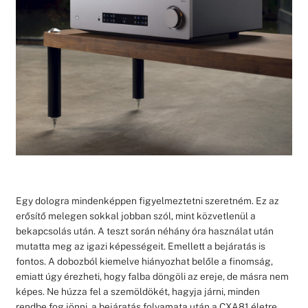
Egy dologra mindenképpen figyelmeztetni szeretném. Ez az
erősítő melegen sokkal jobban szól, mint közvetlenül a
bekapcsolás után. A teszt során néhány óra használat után
mutatta meg az igazi képességeit. Emellett a bejáratás is
fontos. A dobozból kiemelve hiányozhat belőle a finomság,
emiatt úgy érezheti, hogy falba döngöli az ereje, de másra nem
képes. Ne húzza fel a szemöldökét, hagyja járni, minden
rendbe fog jönni, a bejáratás folyamata után a CXA81 életre