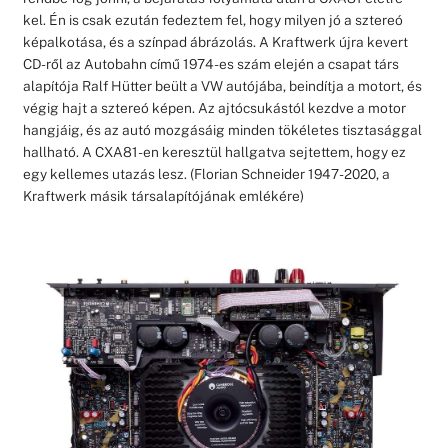
kel. Én is csak ezután fedeztem fel, hogy milyen jó a sztereó
képalkotása, és a színpad ábrázolás. A Kraftwerk újra kevert
CD-ről az Autobahn című 1974-es szám elején a csapat társ
alapítója Ralf Hütter beült a VW autójába, beindítja a motort, és
végig hajt a sztereó képen. Az ajtócsukástól kezdve a motor
hangjáig, és az autó mozgásáig minden tökéletes tisztasággal
hallható. A CXA81-en keresztül hallgatva sejtettem, hogy ez
egy kellemes utazás lesz. (Florian Schneider 1947-2020, a
Kraftwerk másik társalapítójának emlékére)