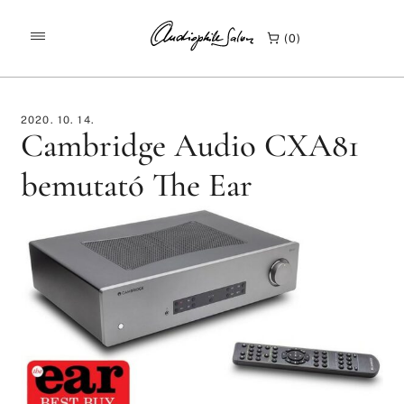
/
/
KEZDŐLAP
TESZTEK
0
CAMBRIDGE AUDIO CXA81 BEMUTATÓ THE EAR
2020. 10. 14.
Cambridge Audio CXA81
bemutató The Ear