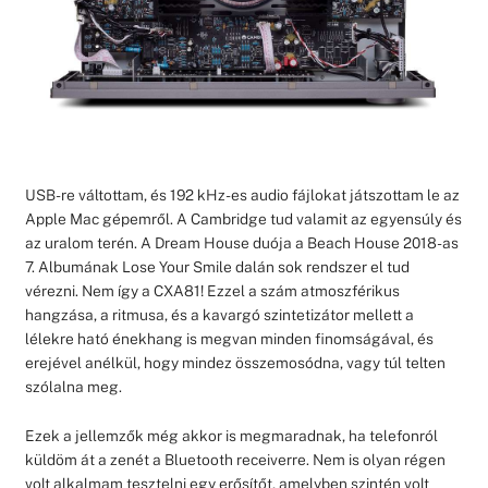
USB-re váltottam, és 192 kHz-es audio fájlokat játszottam le az
Apple Mac gépemről. A Cambridge tud valamit az egyensúly és
az uralom terén. A Dream House duója a Beach House 2018-as
7. Albumának Lose Your Smile dalán sok rendszer el tud
vérezni. Nem így a CXA81! Ezzel a szám atmoszférikus
hangzása, a ritmusa, és a kavargó szintetizátor mellett a
lélekre ható énekhang is megvan minden finomságával, és
erejével anélkül, hogy mindez összemosódna, vagy túl telten
szólalna meg.
Ezek a jellemzők még akkor is megmaradnak, ha telefonról
küldöm át a zenét a Bluetooth receiverre. Nem is olyan régen
volt alkalmam tesztelni egy erősítőt, amelyben szintén volt