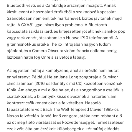
Bluetooth vevő, és a Cambridge árszintjén mozgott. Annak
kicsit levont a használati értékéből a szakadozó kapcsolat.
Szándékosan nem említek márkanevet, biztos javítanak majd
rajta. A CXA81-gyel nincs ilyen probléma. A Bluetooth
kapcsolata sziklaszilárd, és kifejezetten jól állt neki, amikor pop
vagy rock zenét játszottam le a Huawei P10 telefonomról. A
gitár hipnotikus játéka The xx Introjában nagyon tudom
ajánlani, és a Camera Obscura vidám francia dallama pedig
biztosan hatni fog Önre a szívétől a lábáig.
Az egyetlen műfaj a komolyzene, ahol az erősítő nem mutat
ennyi erényt. Például Helen Jane Long zongorája a Survivor
című számban (2016-os Identity című CD) kezdetben vonzónak
tűnik. Ám ahogy a mű előre halad, és a zongorához a csellók is
csatlakoznak, a billentyűk kissé elvesznek a háttérben, ami
kontraszt csökkenést okoz a felvételben. Hasonló
tapasztalatom volt Bach The Well Tempered Clavier 1995-ös
Naxos felvételén. Jandó Jenő zongora játéka nem robbant elő
az őt megillető vibrálással és közvetlenséggel. Természetesen
ezek vélt, általam érzékelt különbségek a két műfaj előadás