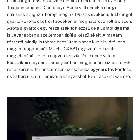
csak a legfontosabb kezelő elemeket tartalmazza az előlap.
Tulajdonképpen a Cambridge Audio volt ennek a design
stílusnak az igazi úttörője még az 1960-as években. Több angol
gyártó követte őket, évtizedeken át meghatározó volt a piacon.
Azóta a gyártók egy része szakított ezzel, de a Cambridge ma
is ugyanebben a szellemben építi a készülékeit. A magam
részéről mindig is többre becsültem a szonikus tűzijátékot a
magamutogatásnál. Mivel a CXA81 egyszerű letisztult
megjelenésű, nekem nagyon tetszik. Van benne valami
klasszikus elegancia, amely időtlen megjelenést biztosít a HiFi
rendszerben. Természetesen az esztétika egyéni ízlés kérdése,
és háttérbe szorul, amikor a hangzásbeli kvalitásokról van szó.