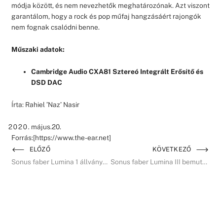
módja között, és nem nevezhetők meghatározónak. Azt viszont
garantálom, hogy a rock és pop műfaj hangzásáért rajongók
nem fognak csalódni benne.
Műszaki adatok:
Cambridge Audio CXA81 Sztereó Integrált Erősítő és
DSD DAC
Írta: Rahiel ’Naz’ Nasir
május.20.
Forrás:[https://www.the-ear.net]
ELŐZŐ
KÖVETKEZŐ
Sonus faber Lumina 1 állványos hangfal teszt
Sonus faber Lumina III bemutató Stereonet