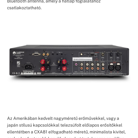
Bluetooth antenna, amely a hátlap foglalatához
csatlakoztatható.
Az Amerikában kedvelt nagyméretű erőművekkel, vagy a
japán stílusú kapcsolókkal telezsúfolt előlapos erősítőkkel
ellentétben a CXA81 elfogadható méretű, minimalista kivitel,