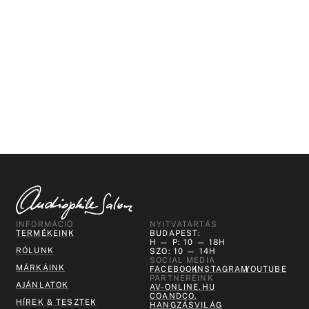
INFORMÁCIÓ
NYITVATARTÁS
TERMÉKEINK
BUDAPEST:
H — P: 10 — 18H
RÓLUNK
SZO: 10 — 14H
SOCIAL MEDIA
MÁRKÁINK
FACEBOOK
INSTAGRAM
YOUTUBE
PARTNEREINK
AJÁNLATOK
AV-ONLINE.HU
COANDCO.
HÍREK & TESZTEK
HANGZÁSVILÁG