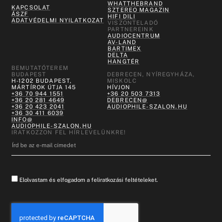
WHATTHEBRAND
KAPCSOLAT
SZTEREO MAGAZIN
ÁSZF
HIFI DILI
ADATVÉDELMI NYILATKOZAT
VISZONTELADÓ
PARTNEREINK
AUDIOCENTRUM
AV-LAND
BARTIMEX
DELTA
HANGTÉR
BEMUTATÓTEREM
BUDAPEST
DEBRECEN, NYÍREGYHÁZA,
H-1202 BUDAPEST,
MISKOLC
MÁRTÍROK ÚTJA 145
HÍVJON
+36 70 944 1551
+36 20 503 7313
+36 20 281 4649
DEBRECEN@
+36 20 423 2041
AUDIOPHILE-SZALON.HU
+36 30 411 6039
INFO@
AUDIOPHILE-SZALON.HU
IRATKOZZON FEL HÍRLEVELÜNKRE!
Elolvastam és elfogadom a feliratkozási feltételeket.