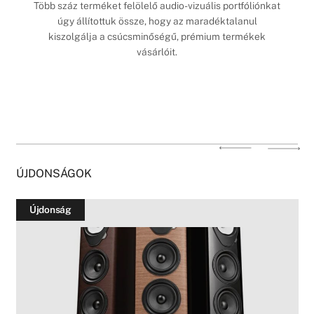
Több száz terméket felölelő audio-vizuális portfóliónkat
úgy állítottuk össze, hogy az maradéktalanul
kiszolgálja a csúcsminőségű, prémium termékek
vásárlóit.
ÚJDONSÁGOK
Újdonság