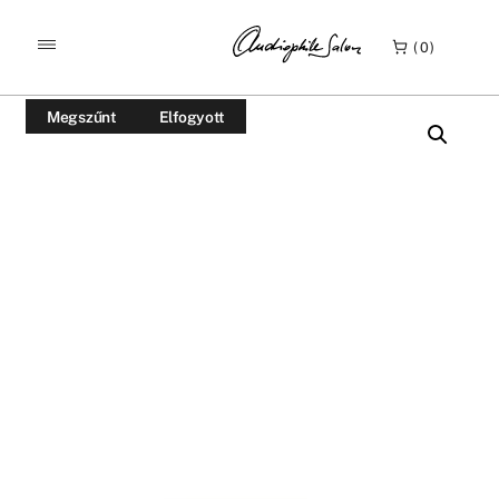
/
/
KEZDŐLAP
TERMÉKEK
0
PRIMARE DAC 30 FEKETE SZÍNŰ
Megszűnt
Elfogyott