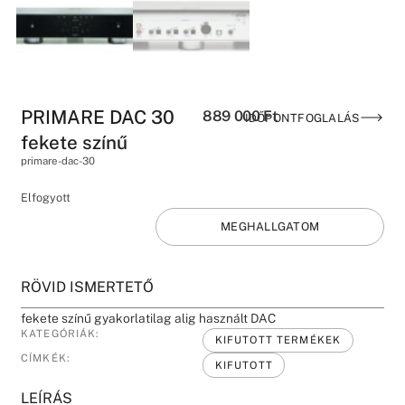
PRIMARE DAC 30
889 000
Ft
IDŐPONTFOGLALÁS
fekete színű
primare-dac-30
Elfogyott
MEGHALLGATOM
RÖVID ISMERTETŐ
fekete színű gyakorlatilag alig használt DAC
KATEGÓRIÁK:
KIFUTOTT TERMÉKEK
CÍMKÉK:
KIFUTOTT
LEÍRÁS