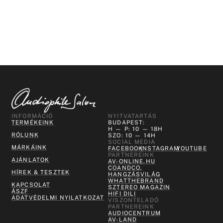
INFORMÁCIÓ
NYITVATARTÁS
TERMÉKEINK
BUDAPEST:
H — P: 10 — 18H
RÓLUNK
SZO: 10 — 14H
SOCIAL MEDIA
MÁRKÁINK
FACEBOOK
INSTAGRAM
YOUTUBE
PARTNEREINK
AJÁNLATOK
AV-ONLINE.HU
COANDCO.
HÍREK & TESZTEK
HANGZÁSVILÁG
WHATTHEBRAND
KAPCSOLAT
SZTEREO MAGAZIN
ÁSZF
HIFI DILI
ADATVÉDELMI NYILATKOZAT
VISZONTELADÓ
PARTNEREINK
AUDIOCENTRUM
AV-LAND