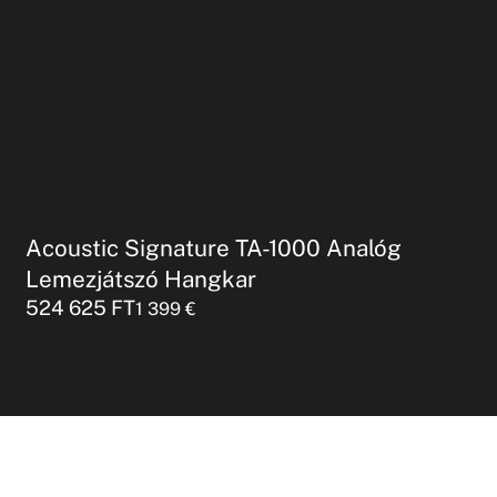
Acoustic Signature TA-1000 Analóg
Lemezjátszó Hangkar
524 625
FT
1 399
€