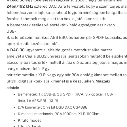
24bit/192 kHz
sztereó DAC. Arra tervezték, hogy a számítógép al
felbontású zenei fájlokat a lehető legjobb minőségben hallgathass
forrásai lehetnek még a set top box, a játék konzol, stb.
A bemenetek széles választékát kínáló egységen aszinkron
USB-
B, sztereó szimmetrikus AES EBU, és három pár SPDIF koaxiális, és
optikai csatlakozásokat talál.
A
DAC 30
ugyanazt a jelfeldolgozás metódust alkalmazza,
amelyet a Cég a BD32 univerzális lejátszóban mutatott be elsőként
alacsony torzítás érték mellett állítja elő az analóg jelet a magas
hangrendszer felé.
Egy
pár szimmetrikus XLR, vagy egy pár RCA analóg kimenet mellett ta
SPDIF digitális koaxiális kimenet is a készüléken.
Műszaki
adatok:
Bemenetek: 1 x USB-B, 3 x SPDIF (RCA) 3 x optikai (TOS-
link), 1 x AES/EBU (XLR)
D/A konverter: Crystal DSD DAC CS4398
Kimeneti impedancia: RCA 100Ohm; XLR 110Ohm
Kifutó model
Utolsó darab