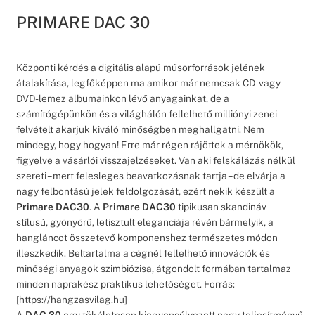
PRIMARE DAC 30
Központi kérdés a digitális alapú műsorforrások jelének
átalakítása, legfőképpen ma amikor már nemcsak CD- vagy
DVD-lemez albumainkon lévő anyagainkat, de a
számítógépünkön és a világhálón fellelhető milliónyi zenei
felvételt akarjuk kiváló minőségben meghallgatni. Nem
mindegy, hogy hogyan! Erre már régen rájöttek a mérnökök,
figyelve a vásárlói visszajelzéseket. Van aki felskálázás nélkül
szereti – mert felesleges beavatkozásnak tartja – de elvárja a
nagy felbontású jelek feldolgozását, ezért nekik készült a
Primare DAC30
.
A
Primare DAC30
tipikusan skandináv
stílusú, gyönyörű, letisztult eleganciája révén bármelyik, a
hangláncot összetevő komponenshez természetes módon
illeszkedik. Beltartalma a cégnél fellelhető innovációk és
minőségi anyagok szimbiózisa, átgondolt formában tartalmaz
minden naprakész praktikus lehetőséget.
Forrás:
[
https://hangzasvilag.hu
]
A
DAC 30
egy tökéletesen kiegyensúlyozott nagy teljesítményű