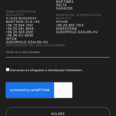
BARTIMEX
DELTA
HANGTÉR
BEMUTATÓTEREM
BUDAPEST
DEBRECEN, NYÍREGYHÁZA,
H-1202 BUDAPEST,
MISKOLC
MÁRTÍROK ÚTJA 145
HÍVJON
+36 70 944 1551
+36 20 503 7313
+36 20 281 4649
DEBRECEN@
+36 20 423 2041
AUDIOPHILE-SZALON.HU
+36 30 411 6039
INFO@
AUDIOPHILE-SZALON.HU
IRATKOZZON FEL HÍRLEVELÜNKRE!
Elolvastam és elfogadom a feliratkozási feltételeket.
KÜLDÉS