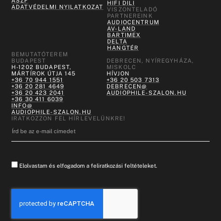
ÁSZF
HIFI DILI
ADATVÉDELMI NYILATKOZAT
VISZONTELADÓ
PARTNEREINK
AUDIOCENTRUM
AV-LAND
BARTIMEX
DELTA
HANGTÉR
BEMUTATÓTEREM
BUDAPEST
DEBRECEN, NYÍREGYHÁZA,
H-1202 BUDAPEST,
MISKOLC
MÁRTÍROK ÚTJA 145
HÍVJON
+36 70 944 1551
+36 20 503 7313
+36 20 281 4649
DEBRECEN@
+36 20 423 2041
AUDIOPHILE-SZALON.HU
+36 30 411 6039
INFO@
AUDIOPHILE-SZALON.HU
IRATKOZZON FEL HÍRLEVELÜNKRE!
Elolvastam és elfogadom a feliratkozási feltételeket.