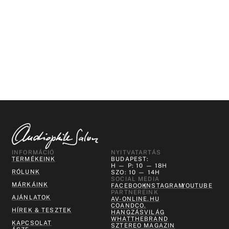
INFORMÁCIÓ
NYITVATARTÁS
TERMÉKEINK
BUDAPEST:
H — P: 10 — 18H
RÓLUNK
SZO: 10 — 14H
SOCIAL MEDIA
MÁRKÁINK
FACEBOOK
INSTAGRAM
YOUTUBE
PARTNEREINK
AJÁNLATOK
AV-ONLINE.HU
COANDCO.
HÍREK & TESZTEK
HANGZÁSVILÁG
WHATTHEBRAND
KAPCSOLAT
SZTEREO MAGAZIN