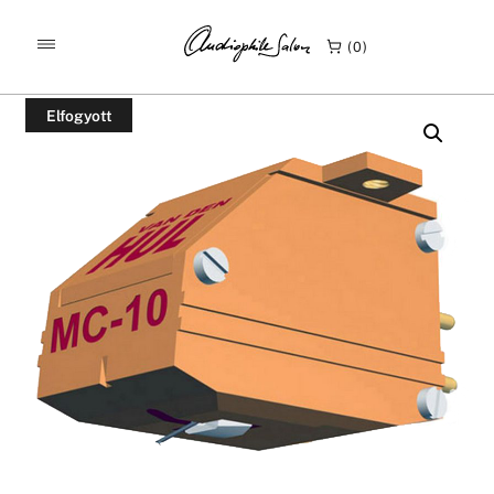
/
/
KEZDŐLAP
TERMÉKEK
0
VAN DEN HUL THE MC-10 SPECIAL HIGH-END MC HANGSZEDŐ
Elfogyott