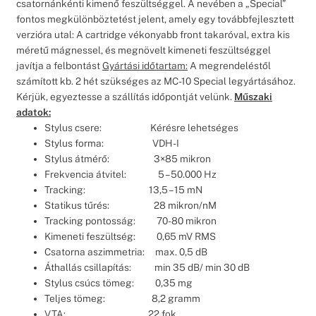
csatornánkénti kimenő feszültséggel. A nevében a „Special”
fontos megkülönböztetést jelent, amely egy továbbfejlesztett
verzióra utal: A cartridge vékonyabb front takaróval, extra kis
méretű mágnessel, és megnövelt kimeneti feszültséggel
javítja a felbontást
Gyártási időtartam:
A megrendeléstől
számított kb. 2 hét szükséges az MC-10 Special legyártásához.
Kérjük, egyeztesse a szállítás időpontját velünk.
Műszaki
adatok:
Stylus csere: Kérésre lehetséges
Stylus forma: VDH-I
Stylus átmérő: 3×85 mikron
Frekvencia átvitel: 5 – 50.000 Hz
Tracking: 13,5 – 15 mN
Statikus tűrés: 28 mikron/nM
Tracking pontosság: 70-80 mikron
Kimeneti feszültség: 0,65 mV RMS
Csatorna aszimmetria: max. 0,5 dB
Áthallás csillapítás: min 35 dB/ min 30 dB
Stylus csúcs tömeg: 0,35 mg
Teljes tömeg: 8,2 gramm
VTA: 22 fok