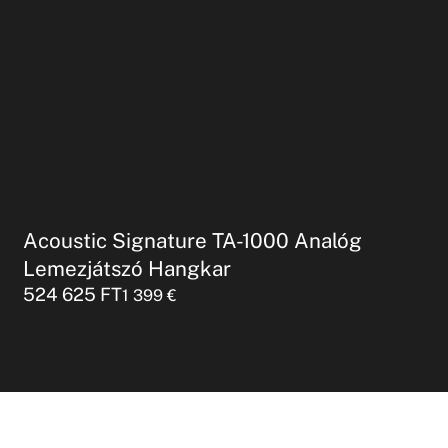
Acoustic Signature TA-1000 Analóg
Lemezjátszó Hangkar
524 625
FT
1 399
€