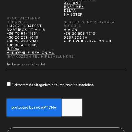
AV-LAND
BARTIMEX
DELTA
HANGTÉR
BEMUTATÓTEREM
BUDAPEST
DEBRECEN, NYÍREGYHÁZA,
H-1202 BUDAPEST,
MISKOLC
MÁRTÍROK ÚTJA 145
HÍVJON
+36 70 944 1551
+36 20 503 7313
+36 20 281 4649
DEBRECEN@
+36 20 423 2041
AUDIOPHILE-SZALON.HU
+36 30 411 6039
INFO@
AUDIOPHILE-SZALON.HU
IRATKOZZON FEL HÍRLEVELÜNKRE!
Elolvastam és elfogadom a feliratkozási feltételeket.