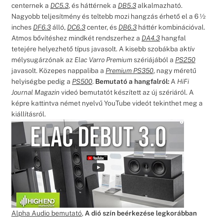
centernek a
DC5.3
, és háttérnek a
DB5.3
alkalmazható.
Nagyobb teljesítmény és teltebb mozi hangzás érhető el a 6 ½
inches
DF6.3
álló,
DC6.3
center, és
DB6.3
háttér kombinációval.
Atmos bővítéshez mindkét rendszerhez a
DA4.3
hangfal
tetejére helyezhető típus javasolt. A kisebb szobákba aktív
mélysugárzónak az
Elac Varro Premium
szériájából a
PS250
javasolt. Közepes nappaliba a
Premium
PS350
, nagy méretű
helyiségbe pedig a
PS500
.
Bemutató a hangfalról:
A
HiFi
Journal Magazin
videó bemutatót készített az új szériáról. A
képre kattintva német nyelvű YouTube videót tekinthet meg a
kiállításról.
Alpha Audio bemutató
,
A dió szín beérkezése legkorábban