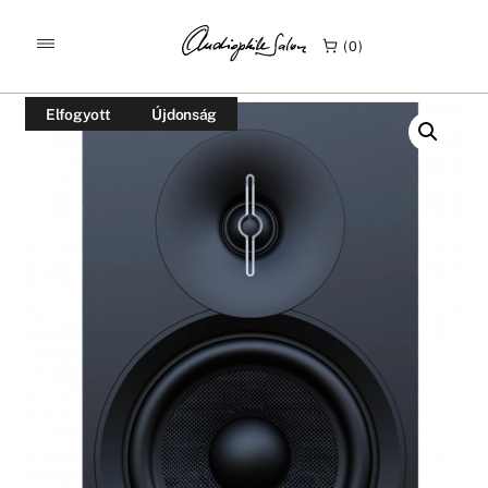
/
/
KEZDŐLAP
TERMÉKEK
0
ELAC DEBUT 3 DB6.3 ÁLLVÁNYOS HANGFAL
Elfogyott
Újdonság