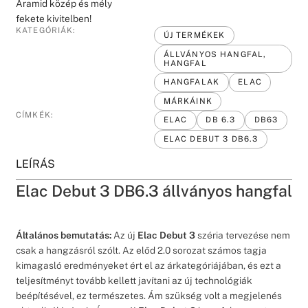
Aramid közép és mély
fekete kivitelben!
KATEGÓRIÁK:
ÚJ TERMÉKEK
ÁLLVÁNYOS HANGFAL,
HANGFAL
HANGFALAK
ELAC
MÁRKÁINK
CÍMKÉK:
ELAC
DB 6.3
DB63
ELAC DEBUT 3 DB6.3
LEÍRÁS
Elac Debut 3 DB6.3 állványos hangfal
Általános bemutatás:
Az új
Elac Debut 3
széria tervezése nem
csak a hangzásról szólt. Az előd 2.0 sorozat számos tagja
kimagasló eredményeket ért el az árkategóriájában, és ezt a
teljesítményt tovább kellett javítani az új technológiák
beépítésével, ez természetes. Ám szükség volt a megjelenés