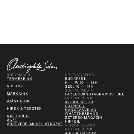
INFORMÁCIÓ
NYITVATARTÁS
TERMÉKEINK
BUDAPEST:
H — P: 10 — 18H
RÓLUNK
SZO: 10 — 14H
SOCIAL MEDIA
MÁRKÁINK
FACEBOOK
INSTAGRAM
YOUTUBE
PARTNEREINK
AJÁNLATOK
AV-ONLINE.HU
COANDCO.
HÍREK & TESZTEK
HANGZÁSVILÁG
WHATTHEBRAND
KAPCSOLAT
SZTEREO MAGAZIN
ÁSZF
HIFI DILI
ADATVÉDELMI NYILATKOZAT
VISZONTELADÓ
PARTNEREINK
AUDIOCENTRUM