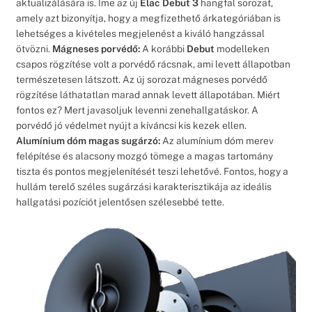
aktualizálására is. Íme az új
Elac Debut 3
hangfal sorozat,
amely azt bizonyítja, hogy a megfizethető árkategóriában is
lehetséges a kivételes megjelenést a kiváló hangzással
ötvözni.
Mágneses porvédő:
A korábbi
Debut
modelleken
csapos rögzítése volt a porvédő rácsnak, ami levett állapotban
természetesen látszott. Az új sorozat mágneses porvédő
rögzítése láthatatlan marad annak levett állapotában. Miért
fontos ez? Mert javasoljuk levenni zenehallgatáskor. A
porvédő jó védelmet nyújt a kíváncsi kis kezek ellen.
Alumínium dóm magas sugárzó:
Az alumínium dóm merev
felépítése és alacsony mozgó tömege a magas tartomány
tiszta és pontos megjelenítését teszi lehetővé. Fontos, hogy a
hullám terelő széles sugárzási karakterisztikája az ideális
hallgatási pozíciót jelentősen szélesebbé tette.