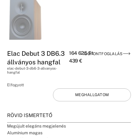
Elac Debut 3 DB6.3
164 625
Ft
IDŐPONTFOGLALÁS
439
€
állványos hangfal
elac-debut-3-db6-3-allvanyos-
hangfal
Elfogyott
MEGHALLGATOM
RÖVID ISMERTETŐ
Megújult elegáns megjelenés
Alumínium magas