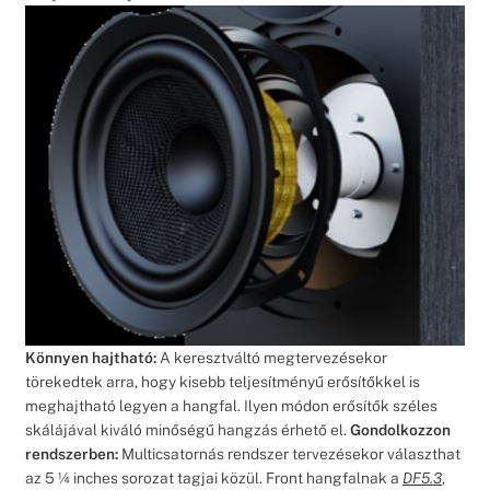
Könnyen hajtható:
A keresztváltó megtervezésekor
törekedtek arra, hogy kisebb teljesítményű erősítőkkel is
meghajtható legyen a hangfal. Ilyen módon erősítők széles
skálájával kiváló minőségű hangzás érhető el.
Gondolkozzon
rendszerben:
Multicsatornás rendszer tervezésekor választhat
az 5 ¼ inches sorozat tagjai közül. Front hangfalnak a
DF5.3
,