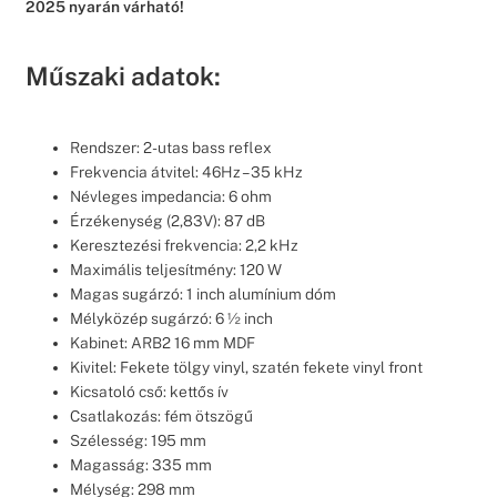
2025 nyarán várható!
Műszaki adatok:
Rendszer: 2-utas bass reflex
Frekvencia átvitel: 46Hz – 35 kHz
Névleges impedancia: 6 ohm
Érzékenység (2,83V): 87 dB
Keresztezési frekvencia: 2,2 kHz
Maximális teljesítmény: 120 W
Magas sugárzó: 1 inch alumínium dóm
Mélyközép sugárzó: 6 ½ inch
Kabinet: ARB2 16 mm MDF
Kivitel: Fekete tölgy vinyl, szatén fekete vinyl front
Kicsatoló cső: kettős ív
Csatlakozás: fém ötszögű
Szélesség: 195 mm
Magasság: 335 mm
Mélység: 298 mm