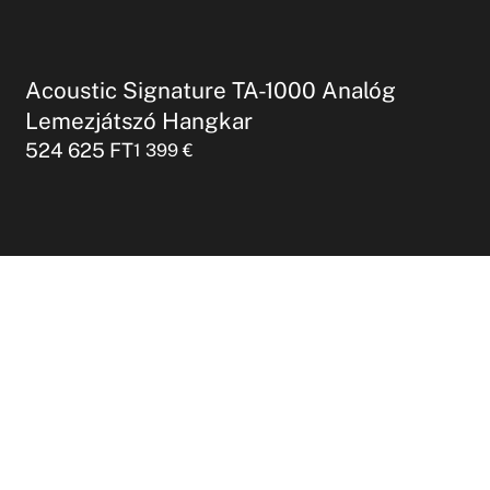
Acoustic Signature TA-1000 Analóg
Lemezjátszó Hangkar
524 625
FT
1 399
€