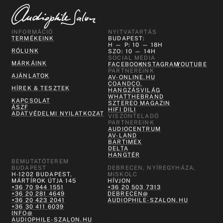
INFORMÁCIÓ
NYITVATARTÁS
TERMÉKEINK
BUDAPEST:
H — P: 10 — 18H
RÓLUNK
SZO: 10 — 14H
SOCIAL MEDIA
MÁRKÁINK
FACEBOOK
INSTAGRAM
YOUTUBE
PARTNEREINK
AJÁNLATOK
AV-ONLINE.HU
COANDCO.
HÍREK & TESZTEK
HANGZÁSVILÁG
WHATTHEBRAND
KAPCSOLAT
SZTEREO MAGAZIN
ÁSZF
HIFI DILI
ADATVÉDELMI NYILATKOZAT
VISZONTELADÓ
PARTNEREINK
AUDIOCENTRUM
AV-LAND
BARTIMEX
DELTA
HANGTÉR
BEMUTATÓTEREM
BUDAPEST
DEBRECEN, NYÍREGYHÁZA,
H-1202 BUDAPEST,
MISKOLC
MÁRTÍROK ÚTJA 145
HÍVJON
+36 70 944 1551
+36 20 503 7313
+36 20 281 4649
DEBRECEN@
+36 20 423 2041
AUDIOPHILE-SZALON.HU
+36 30 411 6039
INFO@
AUDIOPHILE-SZALON.HU