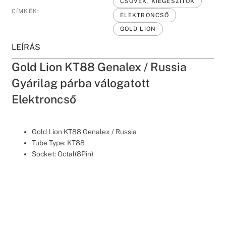
CSŐVEK, KIEGÉSZÍTŐK
CÍMKÉK:
ELEKTRONCSŐ
GOLD LION
LEÍRÁS
Gold Lion KT88 Genalex / Russia
Gyárilag párba válogatott
Elektroncső
Gold Lion KT88 Genalex / Russia
Tube Type: KT88
Socket: Octal(8Pin)