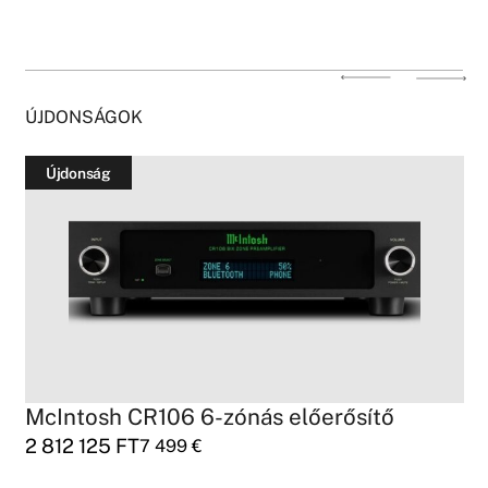
ÚJDONSÁGOK
Újdonság
McIntosh CR106 6-zónás előerősítő
2 812 125
FT
7 499
€