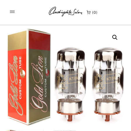
/
/
KEZDŐLAP
TERMÉKEK
0
GOLD LION KT88 GENALEX / RUSSIA GYÁRILAG PÁRBA
VÁLOGATOTT ELEKTRONCSŐ