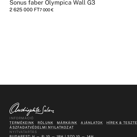
Sonus faber Olympica Wall G3
2 625 000
FT
7 000
€
INFORMÁCIÓ
TERMÉKEINK
RÓLUNK
MÁRKÁINK
AJÁNLATOK
HÍREK & TESZT
ÁSZF
ADATVÉDELMI NYILATKOZAT
NYITVATARTÁS
BUDAPEST: H — P: 10 — 18H | SZO 10 — 14H