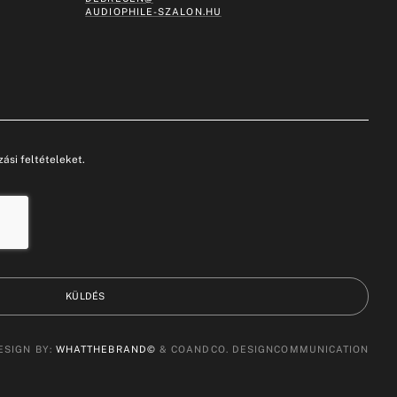
AUDIOPHILE-SZALON.HU
ási feltételeket.
KÜLDÉS
ESIGN BY:
WHATTHEBRAND©
& COANDCO. DESIGNCOMMUNICATION