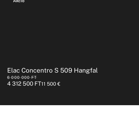
Akció
Elac Concentro S 509 Hangfal
6 000 000
FT
4 312 500
FT
11 500
€