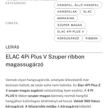
KATEGÓRIÁK:
HANGFAL, ÁLLÓ HANGFAL
HANGFALAK
ELAC
MÁRKÁINK
CÍMKÉK:
SZUPER MAGAS
ELAC 4PI PLUS V
KÖRSUGÁRZÓ
RIBBON
LEÍRÁS
ELAC 4Pi Plus V Szuper ribbon
magassugárzó
Vannak olyan hangsugárzók, amelyek létezéséről már
biztosan hallott, de talán soha nem hallotta. Az
Elac 4PI Plus 2
V szuper magas sugárzó
valószínűleg ilyen eszköz. A
4 PI
PLUS V
ribbon
szuper-magas
bármely normál hangfal
hangjához különleges térélményt ad hozzá.
Valódi 360 fokos
körsugárzó
.
A felszerelés módja:
A
körsugárzó
kábelét