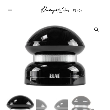
/
/
KEZDŐLAP
TERMÉKEK
0
ELAC 4PI PLUS V SZUPER MAGASSUGÁRZÓ