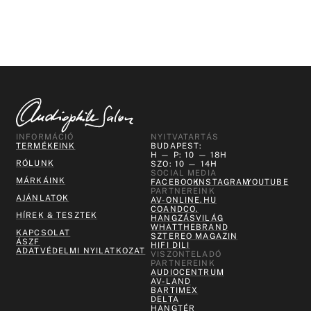
INFORMÁCIÓ
NYITVATARTÁS
TERMÉKEINK
BUDAPEST:
H — P: 10 — 18H
RÓLUNK
SZO: 10 — 14H
SOCIAL MEDIA
MÁRKÁINK
FACEBOOK
INSTAGRAM
YOUTUBE
PARTNEREINK
AJÁNLATOK
AV-ONLINE.HU
COANDCO.
HÍREK & TESZTEK
HANGZÁSVILÁG
WHATTHEBRAND
KAPCSOLAT
SZTEREO MAGAZIN
ÁSZF
HIFI DILI
ADATVÉDELMI NYILATKOZAT
VISZONTELADÓ
PARTNEREINK
AUDIOCENTRUM
AV-LAND
BARTIMEX
DELTA
HANGTÉR