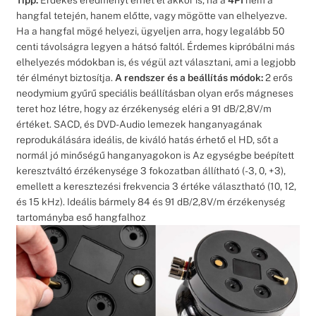
hangfal tetején, hanem előtte, vagy mögötte van elhelyezve.
Ha a hangfal mögé helyezi, ügyeljen arra, hogy legalább 50
centi távolságra legyen a hátsó faltól. Érdemes kipróbálni más
elhelyezés módokban is, és végül azt választani, ami a legjobb
tér élményt biztosítja.
A rendszer és a beállítás módok:
2 erős
neodymium gyűrű speciális beállításban olyan erős mágneses
teret hoz létre, hogy az érzékenység eléri a 91 dB/2,8V/m
értéket. SACD, és DVD-Audio lemezek hanganyagának
reprodukálására ideális, de kiváló hatás érhető el HD, sőt a
normál jó minőségű hanganyagokon is Az egységbe beépített
keresztváltó érzékenysége 3 fokozatban állítható (-3, 0, +3),
emellett a keresztezési frekvencia 3 értéke választható (10, 12,
és 15 kHz). Ideális bármely 84 és 91 dB/2,8V/m érzékenység
tartományba eső hangfalhoz