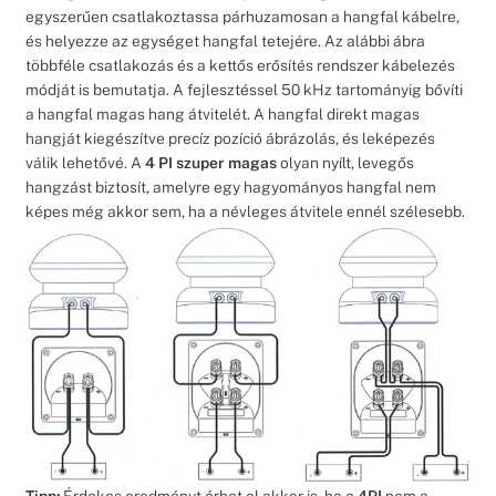
egyszerűen csatlakoztassa párhuzamosan a hangfal kábelre,
és helyezze az egységet hangfal tetejére. Az alábbi ábra
többféle csatlakozás és a kettős erősítés rendszer kábelezés
módját is bemutatja. A fejlesztéssel 50 kHz tartományig bővíti
a hangfal magas hang átvitelét. A hangfal direkt magas
hangját kiegészítve precíz pozíció ábrázolás, és leképezés
válik lehetővé. A
4 PI szuper magas
olyan nyílt, levegős
hangzást biztosít, amelyre egy hagyományos hangfal nem
képes még akkor sem, ha a névleges átvitele ennél szélesebb.
Tipp:
Érdekes eredményt érhet el akkor is, ha a
4PI
nem a