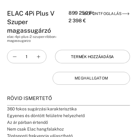
ELAC 4Pi Plus V
899 250
Ft
IDŐPONTFOGLALÁS
2 398
€
Szuper
magassugárzó
elac-4pi-plus-2-szuper-ribbon-
magassugarzo
TERMÉK HOZZÁADÁSA
MEGHALLGATOM
RÖVID ISMERTETŐ
360 fokos sugárzási karakterisztika
Egyenes és döntött felületre helyezhető
Az ár párban értendő
Nem csak Elac hangfalakhoz
Törésponti frekvencia választható