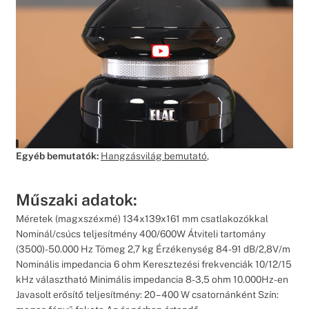
Egyéb bemutatók:
Hangzásvilág bemutató
,
Műszaki adatok:
Méretek (magxszéxmé) 134x139x161 mm csatlakozókkal
Nominál/csúcs teljesítmény 400/600W Átviteli tartomány
(3500)-50.000 Hz Tömeg 2,7 kg Érzékenység 84-91 dB/2,8V/m
Nominális impedancia 6 ohm Keresztezési frekvenciák 10/12/15
kHz választható Minimális impedancia 8-3,5 ohm 10.000Hz-en
Javasolt erősítő teljesítmény: 20 – 400 W csatornánként Szín: