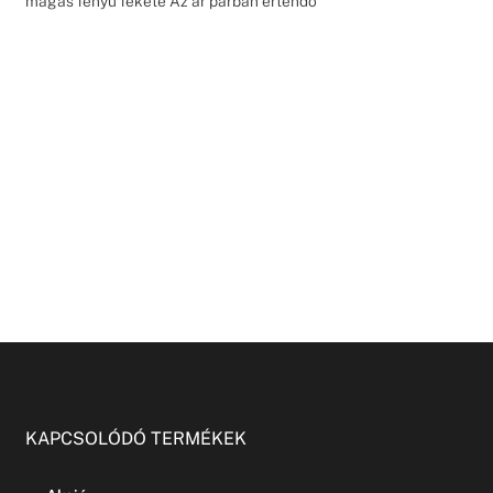
magas fényű fekete Az ár párban értendő
KAPCSOLÓDÓ TERMÉKEK