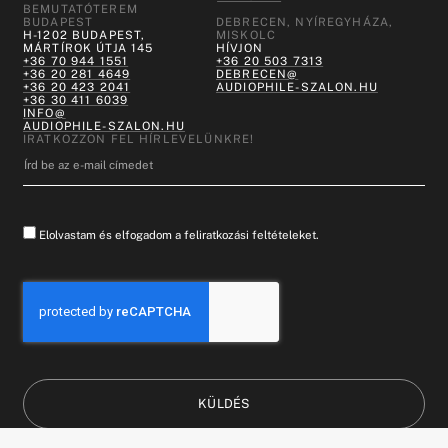
BEMUTATÓTEREM
BUDAPEST
DEBRECEN, NYÍREGYHÁZA,
H-1202 BUDAPEST,
MISKOLC
MÁRTÍROK ÚTJA 145
HÍVJON
+36 70 944 1551
+36 20 503 7313
+36 20 281 4649
DEBRECEN@
+36 20 423 2041
AUDIOPHILE-SZALON.HU
+36 30 411 6039
INFO@
AUDIOPHILE-SZALON.HU
IRATKOZZON FEL HÍRLEVELÜNKRE!
Elolvastam és elfogadom a feliratkozási feltételeket.
KÜLDÉS