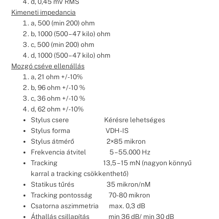
d, 0,45 mV RMS
Kimeneti impedancia
a, 500 (min 200) ohm
b, 1000 (500 – 47 kilo) ohm
c, 500 (min 200) ohm
d, 1000 (500 – 47 kilo) ohm
Mozgó cséve ellenállás
a, 21 ohm +/- 10%
b, 96 ohm +/- 10 %
c, 36 ohm +/- 10 %
d, 62 ohm +/- 10%
Stylus csere Kérésre lehetséges
Stylus forma VDH-IS
Stylus átmérő 2×85 mikron
Frekvencia átvitel 5 – 55.000 Hz
Tracking 13,5 – 15 mN (nagyon könnyű
karral a tracking csökkenthető)
Statikus tűrés 35 mikron/nM
Tracking pontosság 70-80 mikron
Csatorna aszimmetria max. 0,3 dB
Áthallás csillapítás min 36 dB/ min 30 dB