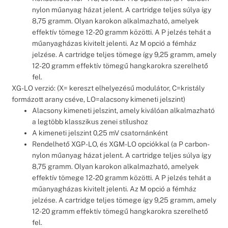
nylon műanyag házat jelent. A cartridge teljes súlya így
8,75 gramm. Olyan karokon alkalmazható, amelyek
effektív tömege 12-20 gramm közötti. A P jelzés tehát a
műanyagházas kivitelt jelenti. Az M opció a fémház
jelzése. A cartridge teljes tömege így 9,25 gramm, amely
12-20 gramm effektív tömegű hangkarokra szerelhető
fel.
XG-LO verzió: (X= kereszt elhelyezésű modulátor, C=kristály
formázott arany cséve, LO=alacsony kimeneti jelszint)
Alacsony kimeneti jelszint, amely kiválóan alkalmazható
a legtöbb klasszikus zenei stílushoz
A kimeneti jelszint 0,25 mV csatornánként
Rendelhető XGP-LO, és XGM-LO opciókkal (a P carbon-
nylon műanyag házat jelent. A cartridge teljes súlya így
8,75 gramm. Olyan karokon alkalmazható, amelyek
effektív tömege 12-20 gramm közötti. A P jelzés tehát a
műanyagházas kivitelt jelenti. Az M opció a fémház
jelzése. A cartridge teljes tömege így 9,25 gramm, amely
12-20 gramm effektív tömegű hangkarokra szerelhető
fel.