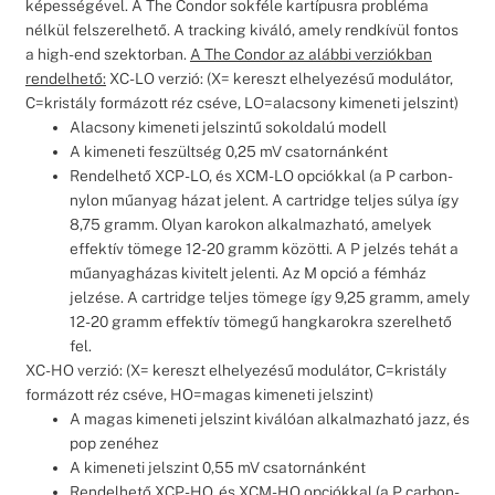
képességével. A The Condor sokféle kartípusra probléma
nélkül felszerelhető. A tracking kiváló, amely rendkívül fontos
a high-end szektorban.
A The Condor az alábbi verziókban
rendelhető:
XC-LO verzió: (X= kereszt elhelyezésű modulátor,
C=kristály formázott réz cséve, LO=alacsony kimeneti jelszint)
Alacsony kimeneti jelszintű sokoldalú modell
A kimeneti feszültség 0,25 mV csatornánként
Rendelhető XCP-LO, és XCM-LO opciókkal (a P carbon-
nylon műanyag házat jelent. A cartridge teljes súlya így
8,75 gramm. Olyan karokon alkalmazható, amelyek
effektív tömege 12-20 gramm közötti. A P jelzés tehát a
műanyagházas kivitelt jelenti. Az M opció a fémház
jelzése. A cartridge teljes tömege így 9,25 gramm, amely
12-20 gramm effektív tömegű hangkarokra szerelhető
fel.
XC-HO verzió: (X= kereszt elhelyezésű modulátor, C=kristály
formázott réz cséve, HO=magas kimeneti jelszint)
A magas kimeneti jelszint kiválóan alkalmazható jazz, és
pop zenéhez
A kimeneti jelszint 0,55 mV csatornánként
Rendelhető XCP-HO, és XCM-HO opciókkal (a P carbon-