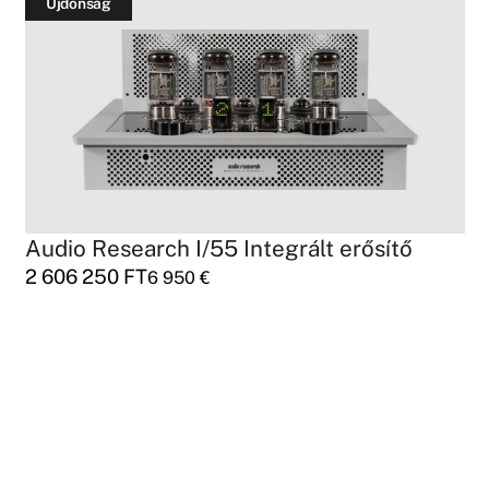
Újdonság
Audio Research I/55 Integrált erősítő
2 606 250
FT
6 950
€