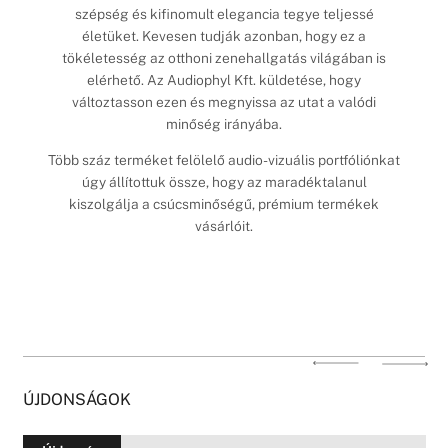
szépség és kifinomult elegancia tegye teljessé
életüket. Kevesen tudják azonban, hogy ez a
tökéletesség az otthoni zenehallgatás világában is
elérhető. Az Audiophyl Kft. küldetése, hogy
változtasson ezen és megnyissa az utat a valódi
minőség irányába.
Több száz terméket felölelő audio-vizuális portfóliónkat
úgy állítottuk össze, hogy az maradéktalanul
kiszolgálja a csúcsminőségű, prémium termékek
vásárlóit.
ÚJDONSÁGOK