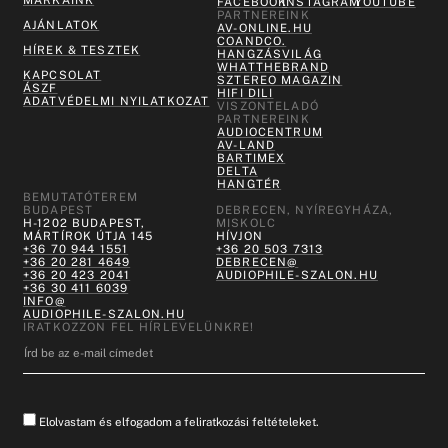
FACEBOOK
INSTAGRAM
YOUTUBE
PARTNEREINK
AJÁNLATOK
AV-ONLINE.HU
COANDCO.
HÍREK & TESZTEK
HANGZÁSVILÁG
WHATTHEBRAND
KAPCSOLAT
SZTEREO MAGAZIN
ÁSZF
HIFI DILI
ADATVÉDELMI NYILATKOZAT
VISZONTELADÓ
PARTNEREINK
AUDIOCENTRUM
AV-LAND
BARTIMEX
DELTA
HANGTÉR
BEMUTATÓTEREM
BUDAPEST
DEBRECEN, NYÍREGYHÁZA,
H-1202 BUDAPEST,
MISKOLC
MÁRTÍROK ÚTJA 145
HÍVJON
+36 70 944 1551
+36 20 503 7313
+36 20 281 4649
DEBRECEN@
+36 20 423 2041
AUDIOPHILE-SZALON.HU
+36 30 411 6039
INFO@
AUDIOPHILE-SZALON.HU
IRATKOZZON FEL HÍRLEVELÜNKRE!
Elolvastam és elfogadom a feliratkozási feltételeket.