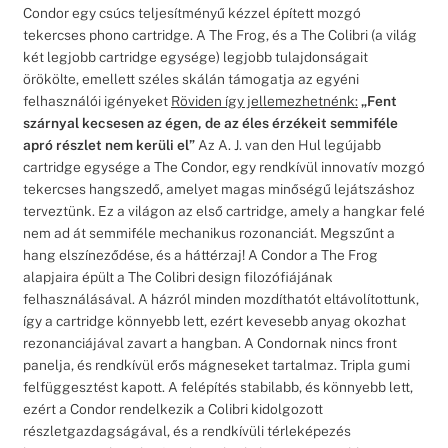
Condor egy csúcs teljesítményű kézzel épített mozgó
tekercses phono cartridge. A The Frog, és a The Colibri (a világ
két legjobb cartridge egysége) legjobb tulajdonságait
örökölte, emellett széles skálán támogatja az egyéni
felhasználói igényeket
Röviden így jellemezhetnénk:
„Fent
szárnyal kecsesen az égen, de az éles érzékeit semmiféle
apró részlet nem kerüli el”
Az A. J. van den Hul legújabb
cartridge egysége a The Condor, egy rendkívül innovatív mozgó
tekercses hangszedő, amelyet magas minőségű lejátszáshoz
terveztünk. Ez a világon az első cartridge, amely a hangkar felé
nem ad át semmiféle mechanikus rozonanciát. Megszűnt a
hang elszíneződése, és a háttérzaj! A Condor a The Frog
alapjaira épült a The Colibri design filozófiájának
felhasználásával. A házról minden mozdíthatót eltávolítottunk,
így a cartridge könnyebb lett, ezért kevesebb anyag okozhat
rezonanciájával zavart a hangban. A Condornak nincs front
panelja, és rendkívül erős mágneseket tartalmaz. Tripla gumi
felfüggesztést kapott. A felépítés stabilabb, és könnyebb lett,
ezért a Condor rendelkezik a Colibri kidolgozott
részletgazdagságával, és a rendkívüli térleképezés