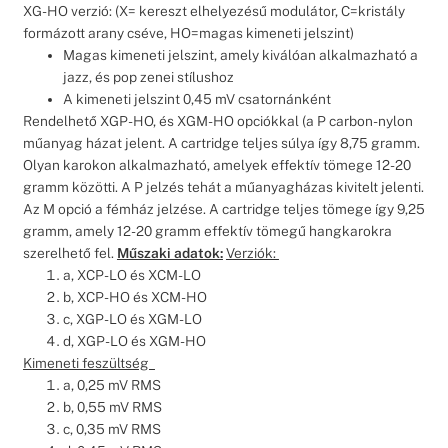
XG-HO verzió: (X= kereszt elhelyezésű modulátor, C=kristály
formázott arany cséve, HO=magas kimeneti jelszint)
Magas kimeneti jelszint, amely kiválóan alkalmazható a
jazz, és pop zenei stílushoz
A kimeneti jelszint 0,45 mV csatornánként
Rendelhető XGP-HO, és XGM-HO opciókkal (a P carbon-nylon
műanyag házat jelent. A cartridge teljes súlya így 8,75 gramm.
Olyan karokon alkalmazható, amelyek effektív tömege 12-20
gramm közötti. A P jelzés tehát a műanyagházas kivitelt jelenti.
Az M opció a fémház jelzése. A cartridge teljes tömege így 9,25
gramm, amely 12-20 gramm effektív tömegű hangkarokra
szerelhető fel.
Műszaki adatok:
Verziók:
a, XCP-LO és XCM-LO
b, XCP-HO és XCM-HO
c, XGP-LO és XGM-LO
d, XGP-LO és XGM-HO
Kimeneti feszültség
a, 0,25 mV RMS
b, 0,55 mV RMS
c, 0,35 mV RMS