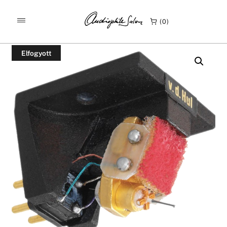
/
/
KEZDŐLAP
TERMÉKEK
0
VAN DEN HUL THE CONDOR HIGH-END MC HANGSZEDŐ
Elfogyott