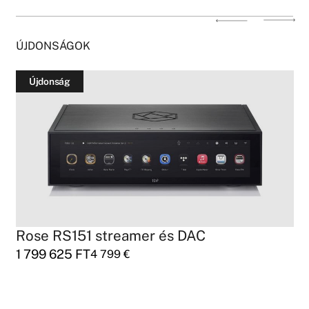
ÚJDONSÁGOK
Újdonság
Rose RS151 streamer és DAC
1 799 625
FT
4 799
€