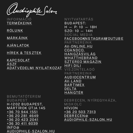
INFORMÁCIÓ
NYITVATARTÁS
TERMÉKEINK
BUDAPEST:
H — P: 10 — 18H
RÓLUNK
SZO: 10 — 14H
SOCIAL MEDIA
MÁRKÁINK
FACEBOOK
INSTAGRAM
YOUTUBE
PARTNEREINK
AJÁNLATOK
AV-ONLINE.HU
COANDCO.
HÍREK & TESZTEK
HANGZÁSVILÁG
WHATTHEBRAND
KAPCSOLAT
SZTEREO MAGAZIN
ÁSZF
HIFI DILI
ADATVÉDELMI NYILATKOZAT
VISZONTELADÓ
PARTNEREINK
AUDIOCENTRUM
AV-LAND
BARTIMEX
DELTA
HANGTÉR
BEMUTATÓTEREM
BUDAPEST
DEBRECEN, NYÍREGYHÁZA,
H-1202 BUDAPEST,
MISKOLC
MÁRTÍROK ÚTJA 145
HÍVJON
+36 70 944 1551
+36 20 503 7313
+36 20 281 4649
DEBRECEN@
+36 20 423 2041
AUDIOPHILE-SZALON.HU
+36 30 411 6039
INFO@
AUDIOPHILE-SZALON.HU