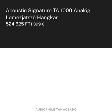
Acoustic Signature TA-1000 Analóg
Lemezjátszó Hangkar
524 625
FT
1 399
€
AUDIOPHILE TANÁCSADÓ