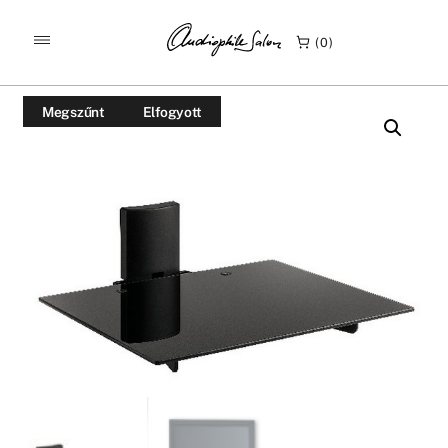
/
/
KEZDŐLAP
TERMÉKEK
0
MELICONI SLIMSTILE AV SHELF PLUS AUDIO-VIDEO
FALITARTÓ
Megszűnt
Elfogyott