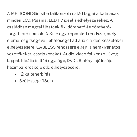
A MELICONI Slimsitle falikonzol család tagjai alkalmasak
minden LCD, Plasma, LED TV ideális elhelyezéséhez. A
családban megtalálhatóak fix, dönthető és dönthető-
forgatható típusok. A Stile egy kopmplett rendszer, mely
elemei segítségével lehetőséget ad audió-videó készülékei
elhelyezésére. CABLESS rendszere elrejti a nemkívánatos
vezetékeket, csatlakozókat.
Audio-video falikonzol, üveg
lappal. Ideális beltéri egysége, DVD-, BluRay lejátszója,
házimozi erősítője stb. elhelyezésére.
12 kg teherbírás
Szélesség: 38cm