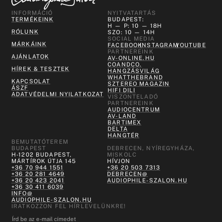
INFORMÁCIÓ
NYITVATARTÁS
TERMÉKEINK
BUDAPEST:
H — P: 10 — 18H
RÓLUNK
SZO: 10 — 14H
SOCIAL MEDIA
MÁRKÁINK
FACEBOOK
INSTAGRAM
YOUTUBE
PARTNEREINK
AJÁNLATOK
AV-ONLINE.HU
COANDCO.
HÍREK & TESZTEK
HANGZÁSVILÁG
WHATTHEBRAND
KAPCSOLAT
SZTEREO MAGAZIN
ÁSZF
HIFI DILI
ADATVÉDELMI NYILATKOZAT
VISZONTELADÓ
PARTNEREINK
AUDIOCENTRUM
AV-LAND
BARTIMEX
DELTA
HANGTÉR
BEMUTATÓTEREM
BUDAPEST
DEBRECEN, NYÍREGYHÁZA,
H-1202 BUDAPEST,
MISKOLC
MÁRTÍROK ÚTJA 145
HÍVJON
+36 70 944 1551
+36 20 503 7313
+36 20 281 4649
DEBRECEN@
+36 20 423 2041
AUDIOPHILE-SZALON.HU
+36 30 411 6039
INFO@
AUDIOPHILE-SZALON.HU
IRATKOZZON FEL HÍRLEVELÜNKRE!