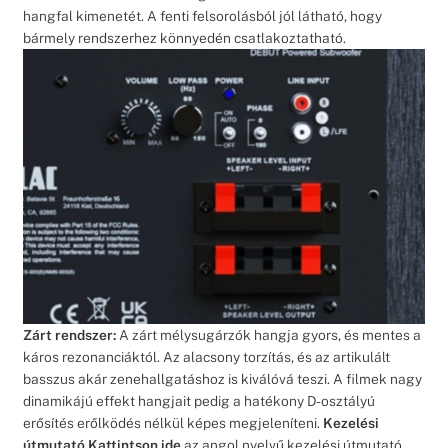
hangfal kimenetét. A fenti felsorolásból jól látható, hogy
bármely rendszerhez könnyedén csatlakoztatható.
Zárt rendszer:
A zárt mélysugárzók hangja gyors, és mentes a
káros rezonanciáktól. Az alacsony torzítás, és az artikulált
basszus akár zenehallgatáshoz is kiválóvá teszi. A filmek nagy
dinamikájú effekt hangjait pedig a hatékony D-osztályú
erősítés erőlködés nélkül képes megjeleníteni.
Kezelési
útmutató
Kattintson ide
az angol nyelvű kezelési útmutató