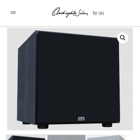
/
/
KEZDŐLAP
TERMÉKEK
0
ELAC DEBUT 3 DS123 AKTÍV MÉLYSUGÁRZÓ