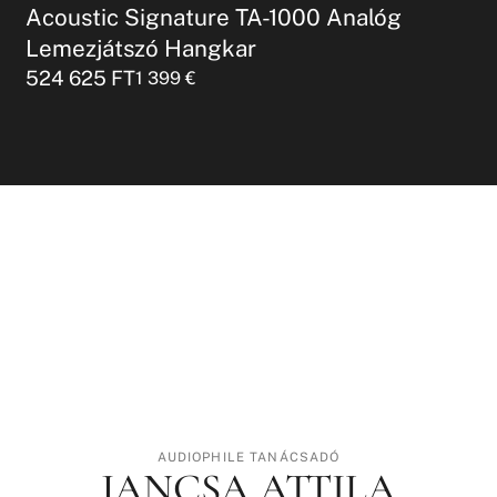
Acoustic Signature TA-1000 Analóg
Lemezjátszó Hangkar
524 625
FT
1 399
€
AUDIOPHILE TANÁCSADÓ
JANCSA ATTILA