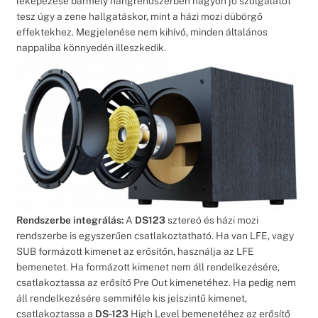
leképezése bármely hangrendszerben nagyon jó szolgálatot
tesz úgy a zene hallgatáskor, mint a házi mozi dübörgő
effektekhez. Megjelenése nem kihívó, minden általános
nappaliba könnyedén illeszkedik.
Rendszerbe integrálás:
A
DS123
sztereó és házi mozi
rendszerbe is egyszerűen csatlakoztatható. Ha van LFE, vagy
SUB formázott kimenet az erősítőn, használja az LFE
bemenetet. Ha formázott kimenet nem áll rendelkezésére,
csatlakoztassa az erősítő Pre Out kimenetéhez. Ha pedig nem
áll rendelkezésére semmiféle kis jelszintű kimenet,
csatlakoztassa a
DS-123
High Level bemenetéhez az erősítő