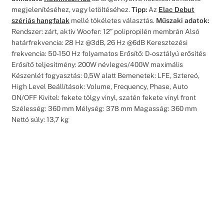
megjelenítéséhez, vagy letöltéséhez.
Tipp:
Az
Elac Debut
szériás hangfalak
mellé tökéletes választás.
Műszaki adatok:
Rendszer: zárt, aktív Woofer: 12” polipropilén membrán Alsó
határfrekvencia: 28 Hz @3dB, 26 Hz @6dB Keresztezési
frekvencia: 50-150 Hz folyamatos Erősítő: D-osztályú erősítés
Erősítő teljesítmény: 200W névleges/400W maximális
Készenlét fogyasztás: 0,5W alatt Bemenetek: LFE, Sztereó,
High Level Beállítások: Volume, Frequency, Phase, Auto
ON/OFF Kivitel: fekete tölgy vinyl, szatén fekete vinyl front
Szélesség: 360 mm Mélység: 378 mm Magasság: 360 mm
Nettó súly: 13,7 kg