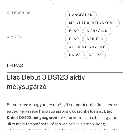
KATEGÓRIÁK:
HANGFALAK
MÉLYLÁDA, MÉLYNYOMÓ
ELAC
MÁRKÁINK
CÍMKÉK:
ELAC
DEBUT 3
AKTÍV MÉLYNYOMÓ
DS123
DS-123
LEÍRÁS
Elac Debut 3 DS123 aktív
mélysugárzó
Bemutatás: A nagy teljesítményű beépített erősítőnek, és az
egyedi tervezésű hangsugárzónak köszönhetően az
Elac
Debut DS123 mélysugárzó
torzítás mentes, tiszta, és gyors
ultra mély tartományra képes. Az artikulált mély hang