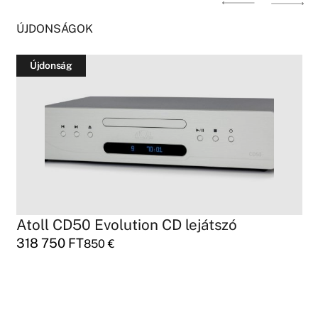
ÚJDONSÁGOK
Újdonság
Atoll CD50 Evolution CD lejátszó
318 750
FT
850
€