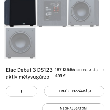
Elac Debut 3 DS123
187 125
Ft
IDŐPONTFOGLALÁS
499
€
aktív mélysugárzó
TERMÉK HOZZÁADÁSA
MEGHALLGATOM