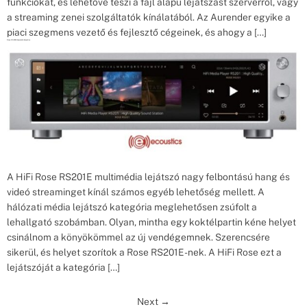
funkciókat, és lehetővé teszi a fájl alapú lejátszást szerverről, vagy
a streaming zenei szolgáltatók kínálatából. Az Aurender egyike a
piaci szegmens vezető és fejlesztő cégeinek, és ahogy a […]
Rose RS201E bemutató Ecoustics
A HiFi Rose RS201E multimédia lejátszó nagy felbontású hang és
videó streaminget kínál számos egyéb lehetőség mellett. A
hálózati média lejátszó kategória meglehetősen zsúfolt a
lehallgató szobámban. Olyan, mintha egy koktélpartin kéne helyet
csinálnom a könyökömmel az új vendégemnek. Szerencsére
sikerül, és helyet szorítok a Rose RS201E-nek. A HiFi Rose ezt a
lejátszóját a kategória […]
Next
→