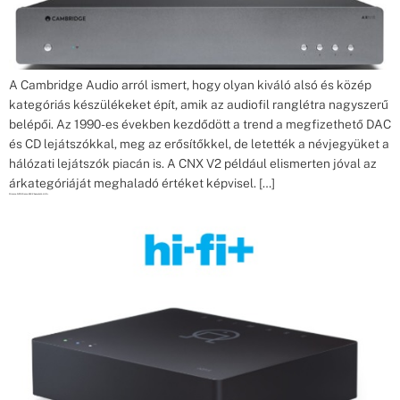
A Cambridge Audio arról ismert, hogy olyan kiváló alsó és közép
kategóriás készülékeket épít, amik az audiofil ranglétra nagyszerű
belépői. Az 1990-es években kezdődött a trend a megfizethető DAC
és CD lejátszókkal, meg az erősítőkkel, de letették a névjegyüket a
hálózati lejátszók piacán is. A CNX V2 például elismerten jóval az
árkategóriáját meghaladó értéket képvisel. […]
Primare NP5 Prisma MK2 bemutató HiFi+