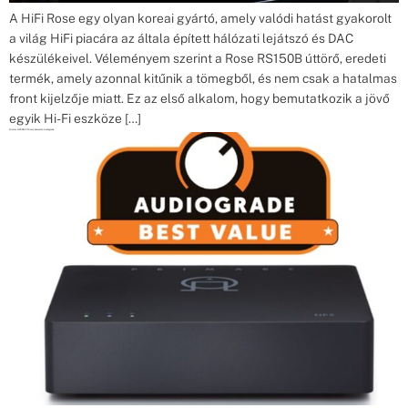
A HiFi Rose egy olyan koreai gyártó, amely valódi hatást gyakorolt
a világ HiFi piacára az általa épített hálózati lejátszó és DAC
készülékeivel. Véleményem szerint a Rose RS150B úttörő, eredeti
termék, amely azonnal kitűnik a tömegből, és nem csak a hatalmas
front kijelzője miatt. Ez az első alkalom, hogy bemutatkozik a jövő
egyik Hi-Fi eszköze […]
Primare NP5 MK2 Prisma bemutató Audiograde