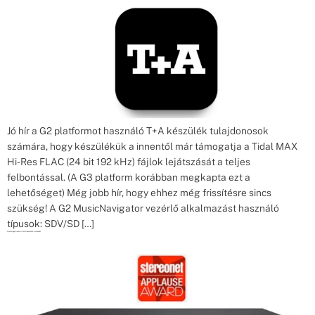
Jó hír a G2 platformot használó T+A készülék tulajdonosok
számára, hogy készülékük a innentől már támogatja a Tidal MAX
Hi-Res FLAC (24 bit 192 kHz) fájlok lejátszását a teljes
felbontással. (A G3 platform korábban megkapta ezt a
lehetőséget) Még jobb hír, hogy ehhez még frissítésre sincs
szükség! A G2 MusicNavigator vezérlő alkalmazást használó
típusok: SDV/SD […]
Cambridge Audio AXN10 bemutató Stereonet