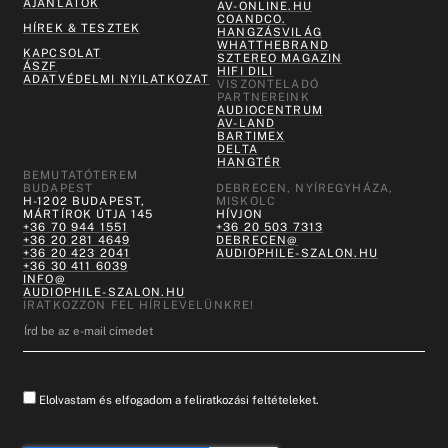
AJÁNLATOK
AV-ONLINE.HU
COANDCO.
HÍREK & TESZTEK
HANGZÁSVILÁG
WHATTHEBRAND
KAPCSOLAT
SZTEREO MAGAZIN
ÁSZF
HIFI DILI
ADATVÉDELMI NYILATKOZAT
VISZONTELADÓ
PARTNEREINK
AUDIOCENTRUM
AV-LAND
BARTIMEX
DELTA
HANGTÉR
BEMUTATÓTEREM
BUDAPEST
DEBRECEN, NYÍREGYHÁZA,
H-1202 BUDAPEST,
MISKOLC
MÁRTÍROK ÚTJA 145
HÍVJON
+36 70 944 1551
+36 20 503 7313
+36 20 281 4649
DEBRECEN@
+36 20 423 2041
AUDIOPHILE-SZALON.HU
+36 30 411 6039
INFO@
AUDIOPHILE-SZALON.HU
IRATKOZZON FEL HÍRLEVELÜNKRE!
Elolvastam és elfogadom a feliratkozási feltételeket.