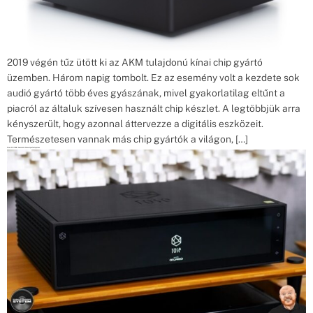
2019 végén tűz ütött ki az AKM tulajdonú kínai chip gyártó
üzemben. Három napig tombolt. Ez az esemény volt a kezdete sok
audió gyártó több éves gyászának, mivel gyakorlatilag eltűnt a
piacról az általuk szívesen használt chip készlet. A legtöbbjük arra
kényszerült, hogy azonnal áttervezze a digitális eszközeit.
Természetesen vannak más chip gyártók a világon, […]
Rose RS150B bemutató Pursuitperfectsystem