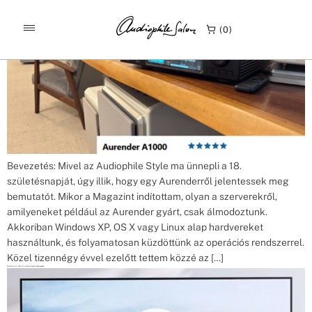
Címke:
Streamer
Aurender A1000 bemutató Audiophilestyle
0
Bevezetés: Mivel az Audiophile Style ma ünnepli a 18.
születésnapját, úgy illik, hogy egy Aurenderről jelentessek meg
bemutatót. Mikor a Magazint indítottam, olyan a szerverekről,
amilyeneket például az Aurender gyárt, csak álmodoztunk.
Akkoriban Windows XP, OS X vagy Linux alap hardvereket
használtunk, és folyamatosan küzdöttünk az operációs rendszerrel.
Közel tizennégy évvel ezelőtt tettem közzé az […]
Primare Allt-i-Ett all-in-one streamer beharangozó