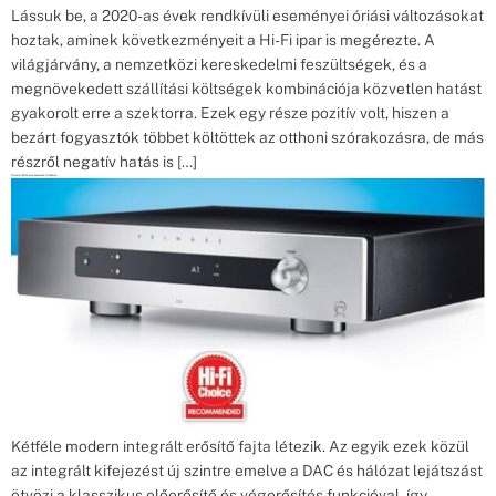
Lássuk be, a 2020-as évek rendkívüli eseményei óriási változásokat
hoztak, aminek következményeit a Hi-Fi ipar is megérezte. A
világjárvány, a nemzetközi kereskedelmi feszültségek, és a
megnövekedett szállítási költségek kombinációja közvetlen hatást
gyakorolt erre a szektorra. Ezek egy része pozitív volt, hiszen a
bezárt fogyasztók többet költöttek az otthoni szórakozásra, de más
részről negatív hatás is […]
Primare I25 Prisma bemutató Hifichoice
Kétféle modern integrált erősítő fajta létezik. Az egyik ezek közül
az integrált kifejezést új szintre emelve a DAC és hálózat lejátszást
ötvözi a klasszikus előerősítő és végerősítés funkcióval, így