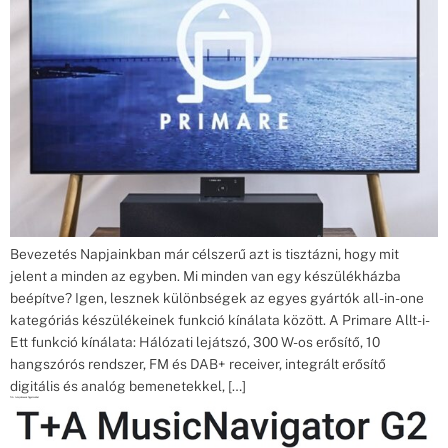
Bevezetés Napjainkban már célszerű azt is tisztázni, hogy mit
jelent a minden az egyben. Mi minden van egy készülékházba
beépítve? Igen, lesznek különbségek az egyes gyártók all-in-one
kategóriás készülékeinek funkció kínálata között. A Primare Allt-i-
Ett funkció kínálata: Hálózati lejátszó, 300 W-os erősítő, 10
hangszórós rendszer, FM és DAB+ receiver, integrált erősítő
digitális és analóg bemenetekkel, […]
T+A tulajdonosok figyelmébe!