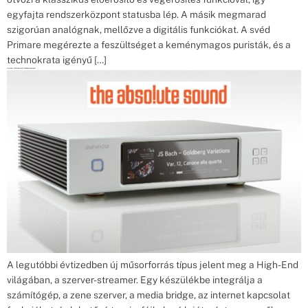
egyfajta rendszerközpont statusba lép. A másik megmarad
szigorúan analógnak, mellőzve a digitális funkciókat. A svéd
Primare megérezte a feszültséget a keménymagos puristák, és a
technokrata igényű […]
Aurender N20 bemutató Theabsolutesound
A legutóbbi évtizedben új műsorforrás típus jelent meg a High-End
világában, a szerver-streamer. Egy készülékbe integrálja a
számítógép, a zene szerver, a media bridge, az internet kapcsolat