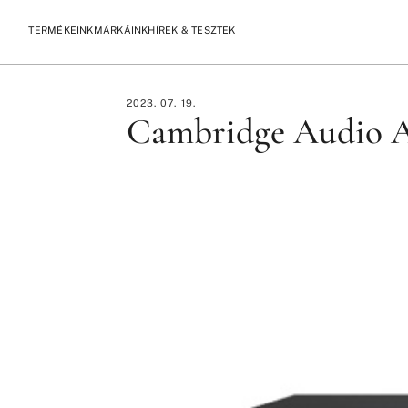
TERMÉKEINK
MÁRKÁINK
HÍREK & TESZTEK
/
/
KEZDŐLAP
TESZTEK
CAMBRIDGE AUDIO AXN10 BEMUTATÓ
2023. 07. 19.
Cambridge Audio A