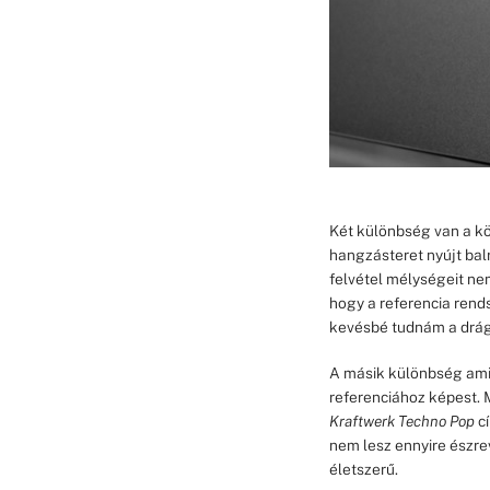
Két különbség van a kö
hangzásteret nyújt bal
felvétel mélységeit ne
hogy a referencia rend
kevésbé tudnám a drág
A másik különbség amib
referenciához képest.
Kraftwerk Techno Pop
cí
nem lesz ennyire észre
életszerű.