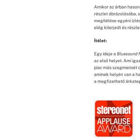
Amikor az árban hason
részlet ábrázolásába, 
megítélése egyéni ízlés
elég kiterjedt és részl
Ítélet:
Egy ideje a
Bluesound N
az első helyet. Ami ig
piac más szegmensét c
aminek helyén van a han
a megfizethető árkateg