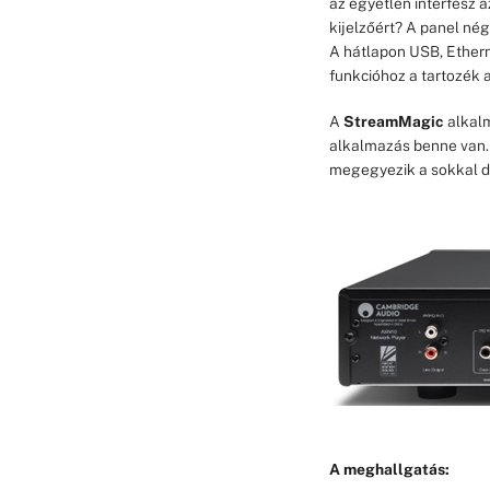
az egyetlen interfész 
kijelzőért? A panel né
A hátlapon USB, Ethern
funkcióhoz a tartozék a
A
StreamMagic
alkalm
alkalmazás benne van
megegyezik a sokkal dr
A meghallgatás: