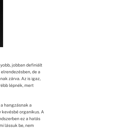
obb, jobban definiált
a elrendezésben, de a
ak zárva. Az is igaz,
ébb lépnék, mert
e a hangzásnak a
y kevésbé organikus. A
ndszerben ez a hatás
mi lássuk be, nem