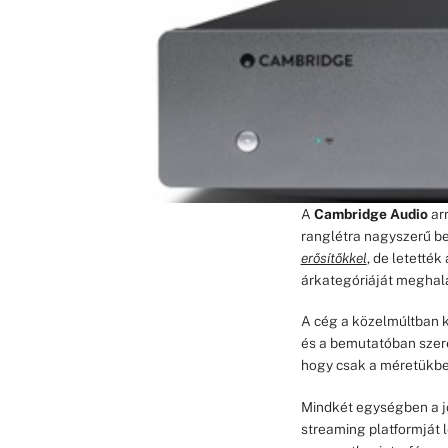
A
Cambridge Audio
arr
ranglétra nagyszerű be
erősítőkkel
, de letették
árkategóriáját meghala
A cég a közelmúltban k
és a bemutatóban sze
hogy csak a méretükb
Mindkét egységben a j
streaming platformját l