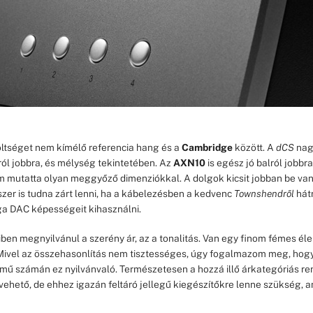
ltséget nem kímélő referencia hang és a
Cambridge
között. A
dCS
nagy
ról jobbra, és mélység tekintetében. Az
AXN10
is egész jó balról jobbr
m mutatta olyan meggyőző dimenziókkal. A dolgok kicsit jobban be vann
szer is tudna zárt lenni, ha a kábelezésben a kedvenc
Townshendről
hátr
a DAC képességeit kihasználni.
en megnyilvánul a szerény ár, az a tonalitás. Van egy finom fémes él
 Mivel az összehasonlítás nem tisztességes, úgy fogalmazom meg, hog
mű számán ez nyilvánvaló. Természetesen a hozzá illő árkategóriás re
vehető, de ehhez igazán feltáró jellegű kiegészítőkre lenne szükség, a