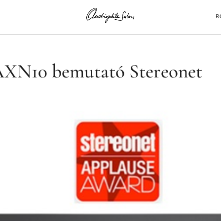
R
 STEREONET
XN10 bemutató Stereonet