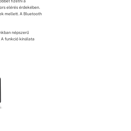
bbet fizetni a
yors elérés érdekében.
ek mellett. A Bluetooth
ainkban népszerű
 A funkció kínálata