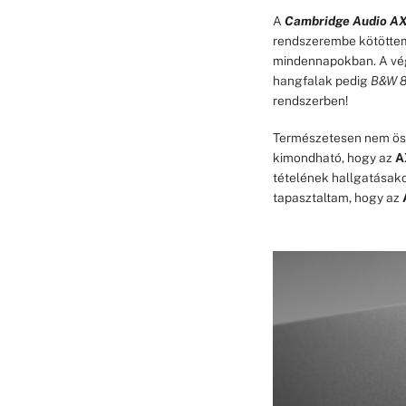
A
Cambridge Audio A
rendszerembe kötöttem
mindennapokban. A v
hangfalak pedig
B&W 8
rendszerben!
Természetesen nem ö
kimondható, hogy az
A
tételének hallgatásak
tapasztaltam, hogy az