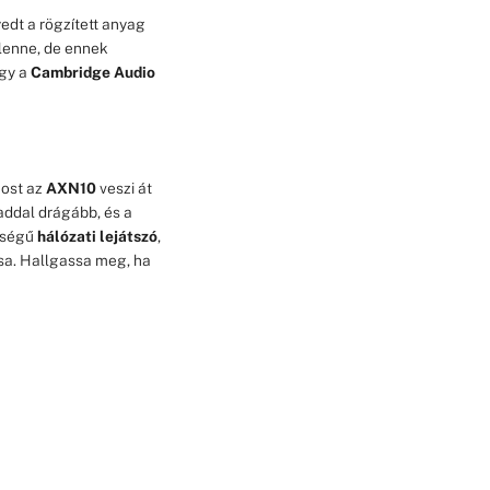
dt a rögzített anyag
lenne, de ennek
ogy a
Cambridge Audio
most az
AXN10
veszi át
addal drágább, és a
sségű
hálózati lejátszó
,
a. Hallgassa meg, ha