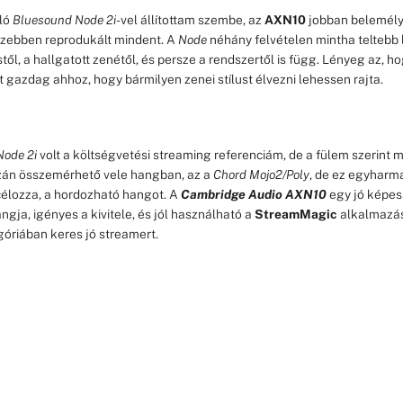
ló
Bluesound Node 2i
-vel állítottam szembe, az
AXN10
jobban belemélye
szebben reprodukált mindent. A
Node
néhány felvételen mintha teltebb 
től, a hallgatott zenétől, és persze a rendszertől is függ. Lényeg az, h
et gazdag ahhoz, hogy bármilyen zenei stílust élvezni lehessen rajta.
ode 2i
volt a költségvetési streaming referenciám, de a fülem szerint 
azán összemérhető vele hangban, az a
Chord Mojo2/Poly
, de ez egyharm
élozza, a hordozható hangot. A
Cambridge Audio AXN10
egy jó képe
gja, igényes a kivitele, és jól használható a
StreamMagic
alkalmazás
óriában keres jó streamert.