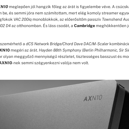
XN10
meglepően jól hangzik főleg az árát is figyelembe véve. A csúcsk
 be, és semmi jóra nem számítottam, mert elég komoly streamer egys
égfokok
VAC 200iq
monoblokkok, az előerősítőm passzív
Townshend Audi
02 D4
az otthonomban. És láss csodát, a
Cambridge
meghökkentően jó
sszemérhető a
dCS Network Bridge/Chord Dave DAC/M-Scaler
kombináció
XN10
megéri az árát.
Hayden 88th Symphony (Berlin Philharmonic, Sir Si
or olyan meggyőző mennyiségű részletet, tisztességes basszust és mo
AXN10
-nek semmi szégyenkezni valója nem volt.