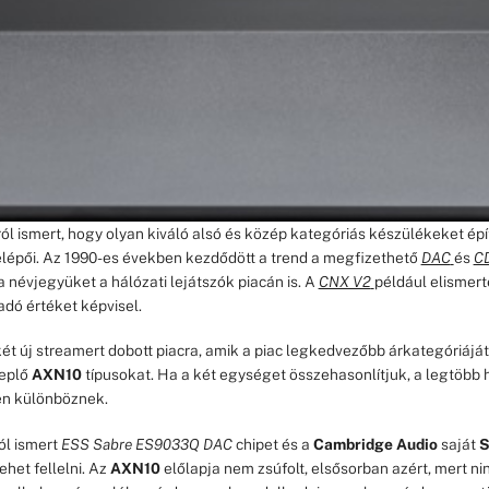
ól ismert, hogy olyan kiváló alsó és közép kategóriás készülékeket épít
lépői. Az 1990-es években kezdődött a trend a megfizethető
DAC
és
CD
 a névjegyüket a hálózati lejátszók piacán is. A
CNX V2
például elismert
dó értéket képvisel.
ét új streamert dobott piacra, amik a piac legkedvezőbb árkategóriáját
replő
AXN10
típusokat. Ha a két egységet összehasonlítjuk, a legtöbb 
en különböznek.
ól ismert
ESS Sabre ES9033Q DAC
chipet és a
Cambridge Audio
saját
S
ehet fellelni. Az
AXN10
előlapja nem zsúfolt, elsősorban azért, mert ninc