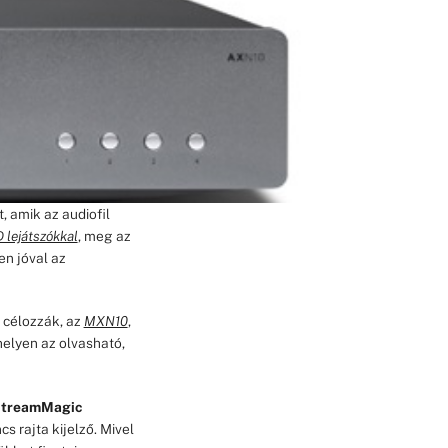
, amik az audiofil
 lejátszókkal
, meg az
en jóval az
 célozzák, az
MXN10
,
helyen az olvasható,
treamMagic
s rajta kijelző. Mivel