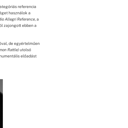
ategóriás referencia
éget használok a
o Allegri Reference
, a
l zajongott ebben a
val, de egyértelműen
mon Rattle)
utolsó
numentális előadást