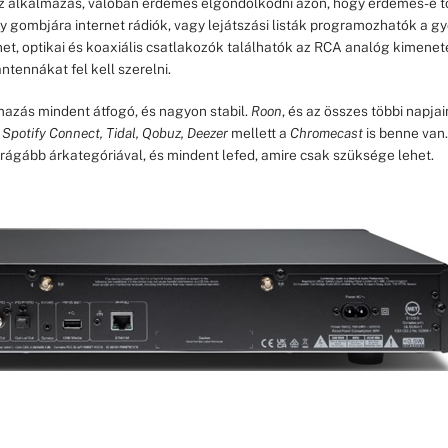
az alkalmazás, valóban érdemes elgondolkodni azon, hogy érdemes-e tö
gy gombjára internet rádiók, vagy lejátszási listák programozhatók a g
et, optikai és koaxiális csatlakozók találhatók az RCA analóg kimenet
ntennákat fel kell szerelni.
azás mindent átfogó, és nagyon stabil.
Roon
, és az összes többi napj
.
Spotify Connect, Tidal, Qobuz, Deezer
mellett a
Chromecast
is benne van.
ágább árkategóriával, és mindent lefed, amire csak szüksége lehet.