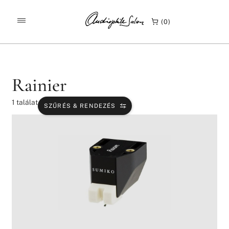
/
/
KEZDŐLAP
TERMÉKEK
RAINIER
0
Rainier
1
találat
SZŰRÉS & RENDEZÉS