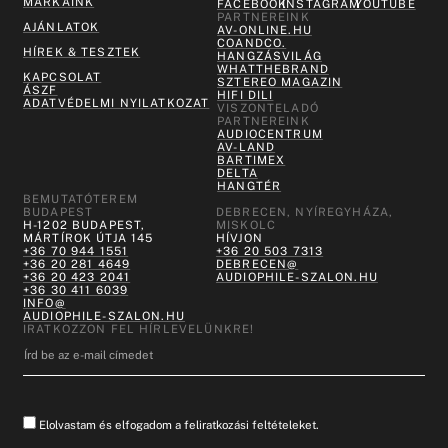
MÁRKÁINK
FACEBOOK
INSTAGRAM
YOUTUBE
PARTNEREINK
AJÁNLATOK
AV-ONLINE.HU
COANDCO.
HÍREK & TESZTEK
HANGZÁSVILÁG
WHATTHEBRAND
KAPCSOLAT
SZTEREO MAGAZIN
ÁSZF
HIFI DILI
ADATVÉDELMI NYILATKOZAT
VISZONTELADÓ
PARTNEREINK
AUDIOCENTRUM
AV-LAND
BARTIMEX
DELTA
HANGTÉR
BEMUTATÓTEREM
BUDAPEST
DEBRECEN, NYÍREGYHÁZA,
H-1202 BUDAPEST,
MISKOLC
MÁRTÍROK ÚTJA 145
HÍVJON
+36 70 944 1551
+36 20 503 7313
+36 20 281 4649
DEBRECEN@
+36 20 423 2041
AUDIOPHILE-SZALON.HU
+36 30 411 6039
INFO@
AUDIOPHILE-SZALON.HU
IRATKOZZON FEL HÍRLEVELÜNKRE!
Elolvastam és elfogadom a feliratkozási feltételeket.