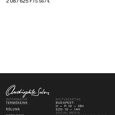
2 087 625
FT
5 567
€
INFORMÁCIÓ
NYITVATARTÁS
TERMÉKEINK
BUDAPEST:
H — P: 10 — 18H
RÓLUNK
SZO: 10 — 14H
SOCIAL MEDIA