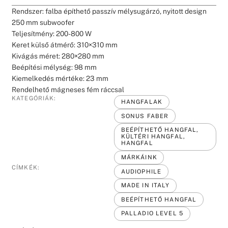
Rendszer: falba építhető passzív mélysugárzó, nyitott design
250 mm subwoofer
Teljesítmény: 200-800 W
Keret külső átmérő: 310×310 mm
Kivágás méret: 280×280 mm
Beépítési mélység: 98 mm
Kiemelkedés mértéke: 23 mm
Rendelhető mágneses fém ráccsal
KATEGÓRIÁK:
HANGFALAK
SONUS FABER
BEÉPÍTHETŐ HANGFAL,
KÜLTÉRI HANGFAL,
HANGFAL
MÁRKÁINK
CÍMKÉK:
AUDIOPHILE
MADE IN ITALY
BEÉPÍTHETŐ HANGFAL
PALLADIO LEVEL 5