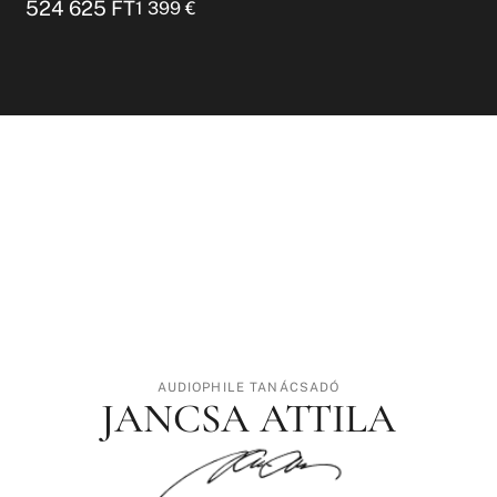
524 625
FT
1 399
€
AUDIOPHILE TANÁCSADÓ
JANCSA ATTILA