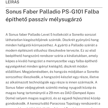
LEÍRÁS
Sonus Faber Palladio PS-G101 Falba
építhető passzív mélysugárzó
A Sonus faber Palladio Level 5 kollekciót a Sonetto sorozat
láthatatlan kiegészítőjének szánták. Diszkrét gyönyörű hang
minden hallgatói környezethez. A gyártó a Palladio szériát a
modern építészeti stílushoz illeszkedve tervezte. Ez az első
beépíthető hangszóró rendszer széria a kínálatukban, amely
képes a kiváló hangzást a mennyezetbe vagy falba építhető
egységekkel minden igényt kielégítő, diszkrét módon
előállítani. Megjelenésében, és hangzás módjában a Sonetto
sorozathoz illeszkedik, a hangszóró készlet egy része, illetve
az alkalmazott technológiák egy része is innen származik. A
Sonus faber védjegyének számító meleg nyugodt közép és
magas hang tartományról a 29 mm-es DAD (Damped Apex
Dome) selyem magas sugárzó, és az egyedi fejlesztésű közép
gondoskodik. A keresztváltó Paracross Topology rendszerét a