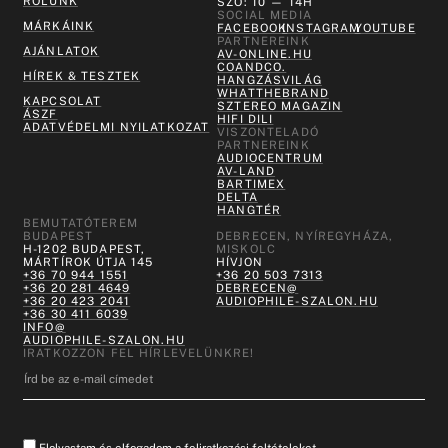
RÓLUNK
SZO: 10 — 14H
SOCIAL MEDIA
MÁRKÁINK
FACEBOOK
INSTAGRAM
YOUTUBE
PARTNEREINK
AJÁNLATOK
AV-ONLINE.HU
COANDCO.
HÍREK & TESZTEK
HANGZÁSVILÁG
WHATTHEBRAND
KAPCSOLAT
SZTEREO MAGAZIN
ÁSZF
HIFI DILI
ADATVÉDELMI NYILATKOZAT
VISZONTELADÓ
PARTNEREINK
AUDIOCENTRUM
AV-LAND
BARTIMEX
DELTA
HANGTÉR
BEMUTATÓTEREM
BUDAPEST
DEBRECEN, NYÍREGYHÁZA,
H-1202 BUDAPEST,
MISKOLC
MÁRTÍROK ÚTJA 145
HÍVJON
+36 70 944 1551
+36 20 503 7313
+36 20 281 4649
DEBRECEN@
+36 20 423 2041
AUDIOPHILE-SZALON.HU
+36 30 411 6039
INFO@
AUDIOPHILE-SZALON.HU
IRATKOZZON FEL HÍRLEVELÜNKRE!