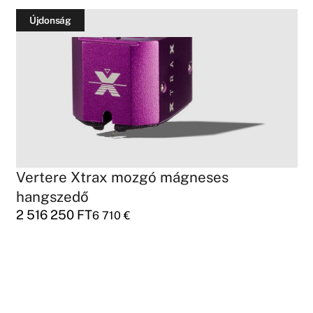
Újdonság
Vertere Xtrax mozgó mágneses
hangszedő
2 516 250
FT
6 710
€