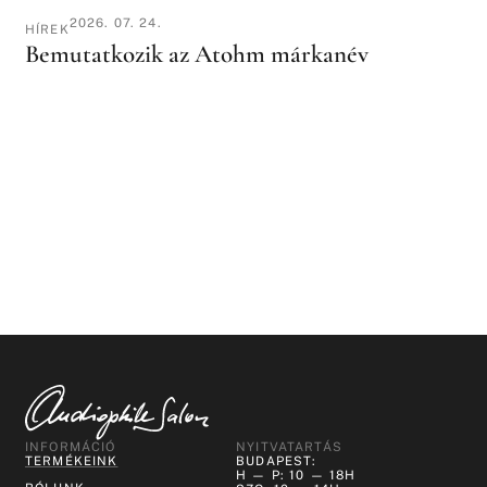
2026. 07. 24.
HÍREK
Bemutatkozik az Atohm márkanév
INFORMÁCIÓ
NYITVATARTÁS
TERMÉKEINK
BUDAPEST:
H — P: 10 — 18H