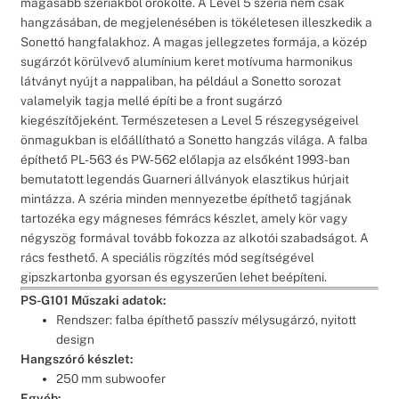
magasabb szériákból örökölte. A Level 5 széria nem csak
hangzásában, de megjelenésében is tökéletesen illeszkedik a
Sonettó hangfalakhoz. A magas jellegzetes formája, a közép
sugárzót körülvevő alumínium keret motívuma harmonikus
látványt nyújt a nappaliban, ha például a Sonetto sorozat
valamelyik tagja mellé építi be a front sugárzó
kiegészítőjeként. Természetesen a Level 5 részegységeivel
önmagukban is előállítható a Sonetto hangzás világa. A falba
építhető PL-563 és PW-562 előlapja az elsőként 1993-ban
bemutatott legendás Guarneri állványok elasztikus húrjait
mintázza. A széria minden mennyezetbe építhető tagjának
tartozéka egy mágneses fémrács készlet, amely kör vagy
négyszög formával tovább fokozza az alkotói szabadságot. A
rács festhető. A speciális rögzítés mód segítségével
gipszkartonba gyorsan és egyszerűen lehet beépíteni.
PS-G101 Műszaki adatok:
Rendszer: falba építhető passzív mélysugárzó, nyitott
design
Hangszóró készlet:
250 mm subwoofer
Egyéb: