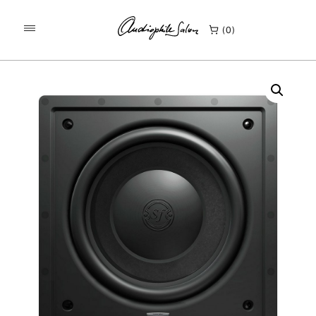
/
/
KEZDŐLAP
TERMÉKEK
0
SONUS FABER PALLADIO PS-G101 FALBA ÉPÍTHETŐ PASSZÍV
MÉLYSUGÁRZÓ