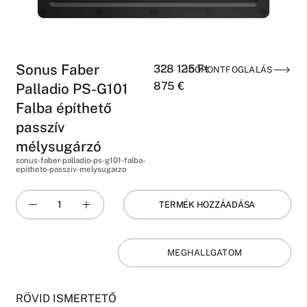
Sonus Faber
328 125
Ft
IDŐPONTFOGLALÁS
875
€
Palladio PS-G101
Falba építhető
passzív
mélysugárzó
sonus-faber-palladio-ps-g101-falba-
epitheto-passziv-melysugarzo
TERMÉK HOZZÁADÁSA
MEGHALLGATOM
RÖVID ISMERTETŐ