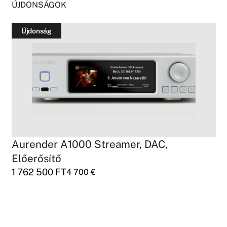
ÚJDONSÁGOK
Újdonság
Aurender A1000 Streamer, DAC,
Előerősítő
1 762 500
FT
4 700
€