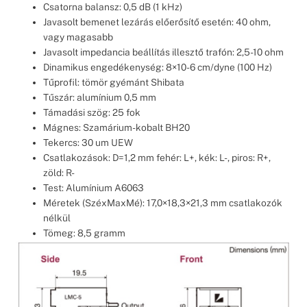
Csatorna balansz: 0,5 dB (1 kHz)
Javasolt bemenet lezárás előerősítő esetén: 40 ohm,
vagy magasabb
Javasolt impedancia beállítás illesztő trafón: 2,5-10 ohm
Dinamikus engedékenység: 8×10-6 cm/dyne (100 Hz)
Tűprofil: tömör gyémánt Shibata
Tűszár: alumínium 0,5 mm
Támadási szög: 25 fok
Mágnes: Szamárium-kobalt BH20
Tekercs: 30 um UEW
Csatlakozások: D=1,2 mm fehér: L+, kék: L-, piros: R+,
zöld: R-
Test: Alumínium A6063
Méretek (SzéxMaxMé): 17,0×18,3×21,3 mm csatlakozók
nélkül
Tömeg: 8,5 gramm