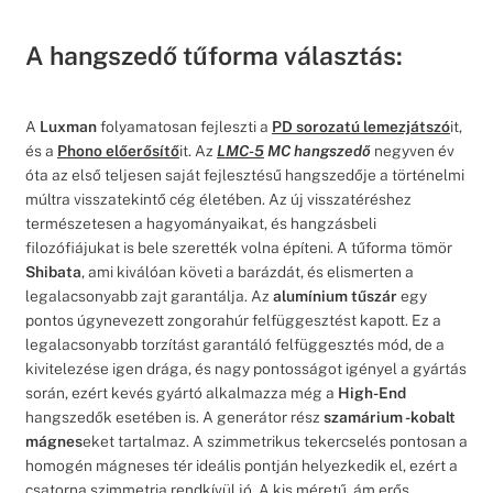
A hangszedő tűforma választás:
A
Luxman
folyamatosan fejleszti a
PD sorozatú lemezjátszó
it,
és a
Phono előerősítő
it. Az
LMC-5
MC
hangszedő
negyven év
óta az első teljesen saját fejlesztésű hangszedője a történelmi
múltra visszatekintő cég életében. Az új visszatéréshez
természetesen a hagyományaikat, és hangzásbeli
filozófiájukat is bele szerették volna építeni. A tűforma tömör
Shibata
, ami kiválóan követi a barázdát, és elismerten a
legalacsonyabb zajt garantálja. Az
alumínium tűszár
egy
pontos úgynevezett zongorahúr felfüggesztést kapott. Ez a
legalacsonyabb torzítást garantáló felfüggesztés mód, de a
kivitelezése igen drága, és nagy pontosságot igényel a gyártás
során, ezért kevés gyártó alkalmazza még a
High-End
hangszedők esetében is. A generátor rész
szamárium -kobalt
mágnes
eket tartalmaz. A szimmetrikus tekercselés pontosan a
homogén mágneses tér ideális pontján helyezkedik el, ezért a
csatorna szimmetria rendkívül jó. A kis méretű, ám erős