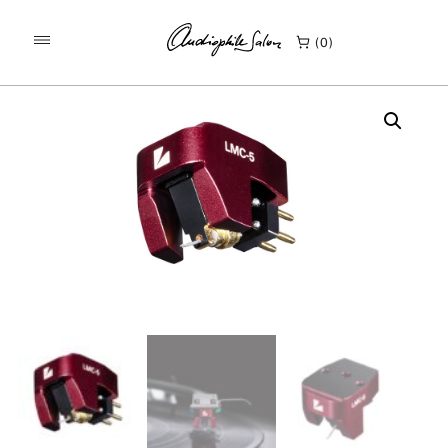
/
/
KEZDŐLAP
TERMÉKEK
0
LUXMAN LMC-5 MC HANGSZEDŐ