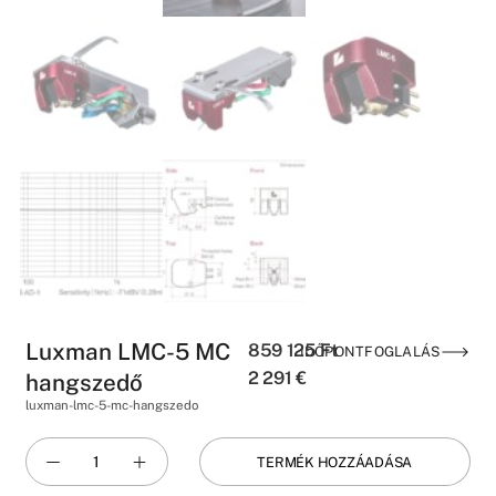
Luxman LMC-5 MC
859 125
Ft
IDŐPONTFOGLALÁS
2 291
€
hangszedő
luxman-lmc-5-mc-hangszedo
TERMÉK HOZZÁADÁSA