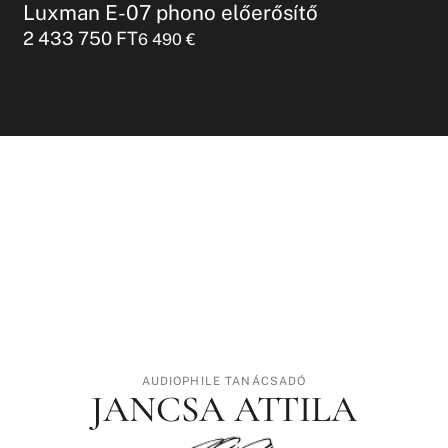
Luxman E-07 phono előerősítő
2 433 750
FT
6 490
€
AUDIOPHILE TANÁCSADÓ
JANCSA ATTILA