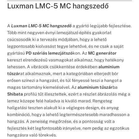
Luxman LMC-5 MC hangszedő
A
Luxman LMC-5 MC hangszedő
a gyártó legújabb fejlesztése.
Több mint negyven évnyi
lemezjátszó
építés gyakorlat
csúcsosodik ki a tervezés módjában, hogy a lehető
legpontosabb kiolvasást tegye lehetővé, és ne csak a saját
gyártású
PD szériás lemezjátszó
kon. Az
MC generátor
kereszt elrendezésű vasmagokat alkalmaz, hogy hatékony
lehessen. A vibrációk csökkentése érdekében
alumínium
tűszár
at alkalmaznak, mert a kategóriában elterjedt bór
erősen színezi a hangzást, és túl fényessé teszi a hangot a
magas tartomány kiemelésével. Az
alumínium tűszár
ba
Shibata
profilú tűt illesztettek, ezért a részlet ábrázolás még a
lemez közepe felé haladva is kiváló marad. Rengeteg
hallgatási teszten alakult ki a végleges design, és anyag
kombináció, hogy a lehető legtermészetesebb maradhasson a
hangzás. A zeneiség megőrzése, és a pontosság volt a
fejlesztés két legfontosabb irányelve, nem pedig az egzotikus
hangzásra való törekvés.