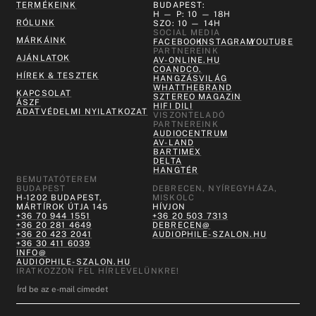
TERMÉKEINK
BUDAPEST:
H — P: 10 — 18H
RÓLUNK
SZO: 10 — 14H
SOCIAL MEDIA
MÁRKÁINK
FACEBOOK
INSTAGRAM
YOUTUBE
PARTNEREINK
AJÁNLATOK
AV-ONLINE.HU
COANDCO.
HÍREK & TESZTEK
HANGZÁSVILÁG
WHATTHEBRAND
KAPCSOLAT
SZTEREO MAGAZIN
ÁSZF
HIFI DILI
ADATVÉDELMI NYILATKOZAT
VISZONTELADÓ
PARTNEREINK
AUDIOCENTRUM
AV-LAND
BARTIMEX
DELTA
HANGTÉR
BEMUTATÓTEREM
BUDAPEST
DEBRECEN, NYÍREGYHÁZA,
H-1202 BUDAPEST,
MISKOLC
MÁRTÍROK ÚTJA 145
HÍVJON
+36 70 944 1551
+36 20 503 7313
+36 20 281 4649
DEBRECEN@
+36 20 423 2041
AUDIOPHILE-SZALON.HU
+36 30 411 6039
INFO@
AUDIOPHILE-SZALON.HU
IRATKOZZON FEL HÍRLEVELÜNKRE!