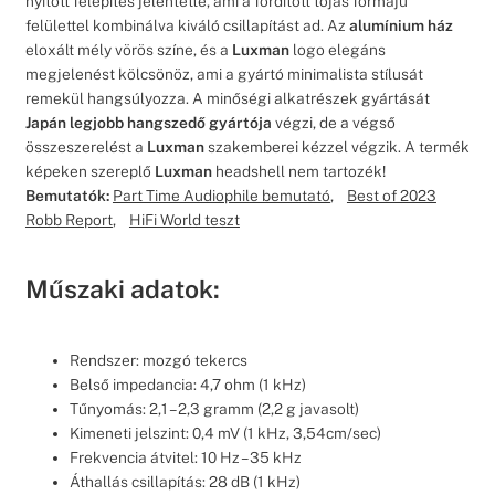
nyitott felépítés jelentette, ami a fordított tojás formájú
felülettel kombinálva kiváló csillapítást ad. Az
alumínium ház
eloxált mély vörös színe, és a
Luxman
logo elegáns
megjelenést kölcsönöz, ami a gyártó minimalista stílusát
remekül hangsúlyozza. A minőségi alkatrészek gyártását
Japán legjobb hangszedő gyártója
végzi, de a végső
összeszerelést a
Luxman
szakemberei kézzel végzik. A termék
képeken szereplő
Luxman
headshell nem tartozék!
Bemutatók:
Part Time Audiophile bemutató
,
Best of 2023
Robb Report
,
HiFi World teszt
Műszaki adatok:
Rendszer: mozgó tekercs
Belső impedancia: 4,7 ohm (1 kHz)
Tűnyomás: 2,1 – 2,3 gramm (2,2 g javasolt)
Kimeneti jelszint: 0,4 mV (1 kHz, 3,54cm/sec)
Frekvencia átvitel: 10 Hz – 35 kHz
Áthallás csillapítás: 28 dB (1 kHz)