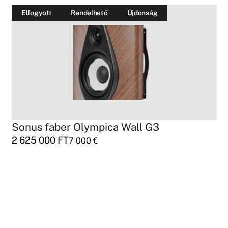
Elfogyott
Rendelhető
Újdonság
Sonus faber Olympica Wall G3
2 625 000
FT
7 000
€