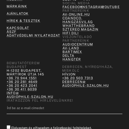
SOCIAL MEDIA
MÁRKÁINK
FACEBOOK
INSTAGRAM
YOUTUBE
PARTNEREINK
AJÁNLATOK
AV-ONLINE.HU
COANDCO.
HÍREK & TESZTEK
HANGZÁSVILÁG
WHATTHEBRAND
KAPCSOLAT
SZTEREO MAGAZIN
ÁSZF
HIFI DILI
ADATVÉDELMI NYILATKOZAT
VISZONTELADÓ
PARTNEREINK
AUDIOCENTRUM
AV-LAND
BARTIMEX
DELTA
HANGTÉR
BEMUTATÓTEREM
BUDAPEST
DEBRECEN, NYÍREGYHÁZA,
H-1202 BUDAPEST,
MISKOLC
MÁRTÍROK ÚTJA 145
HÍVJON
+36 70 944 1551
+36 20 503 7313
+36 20 281 4649
DEBRECEN@
+36 20 423 2041
AUDIOPHILE-SZALON.HU
+36 30 411 6039
INFO@
AUDIOPHILE-SZALON.HU
IRATKOZZON FEL HÍRLEVELÜNKRE!
Elolvastam és elfogadom a feliratkozási feltételeket.