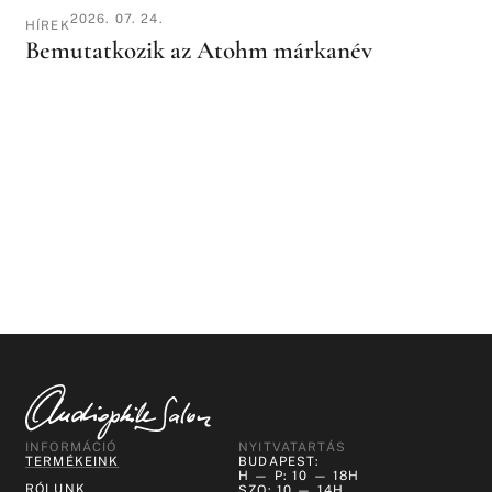
2026. 07. 24.
HÍREK
Bemutatkozik az Atohm márkanév
INFORMÁCIÓ
NYITVATARTÁS
TERMÉKEINK
BUDAPEST:
H — P: 10 — 18H
RÓLUNK
SZO: 10 — 14H