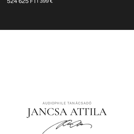
524 625
FT
1 399
€
AUDIOPHILE TANÁCSADÓ
JANCSA ATTILA