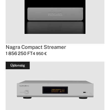
Nagra Compact Streamer
1 856 250
FT
4 950
€
Újdonság