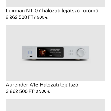
Luxman NT-07 hálózati lejátszó futómű
2 962 500
FT
7 900
€
Aurender A15 Hálózati lejátszó
3 862 500
FT
10 300
€