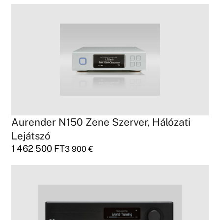
Aurender N150 Zene Szerver, Hálózati
Lejátszó
1 462 500
FT
3 900
€