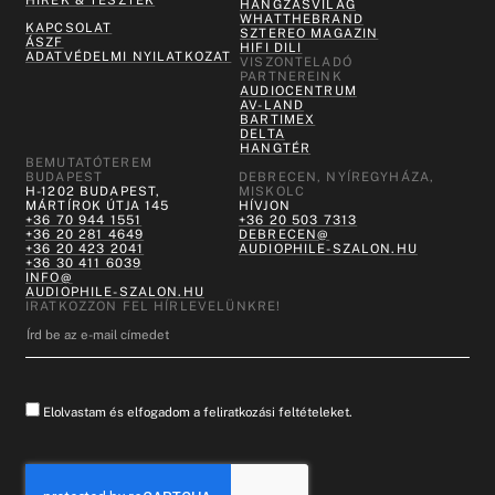
HÍREK & TESZTEK
HANGZÁSVILÁG
WHATTHEBRAND
KAPCSOLAT
SZTEREO MAGAZIN
ÁSZF
HIFI DILI
ADATVÉDELMI NYILATKOZAT
VISZONTELADÓ
PARTNEREINK
AUDIOCENTRUM
AV-LAND
BARTIMEX
DELTA
HANGTÉR
BEMUTATÓTEREM
BUDAPEST
DEBRECEN, NYÍREGYHÁZA,
H-1202 BUDAPEST,
MISKOLC
MÁRTÍROK ÚTJA 145
HÍVJON
+36 70 944 1551
+36 20 503 7313
+36 20 281 4649
DEBRECEN@
+36 20 423 2041
AUDIOPHILE-SZALON.HU
+36 30 411 6039
INFO@
AUDIOPHILE-SZALON.HU
IRATKOZZON FEL HÍRLEVELÜNKRE!
Elolvastam és elfogadom a feliratkozási feltételeket.