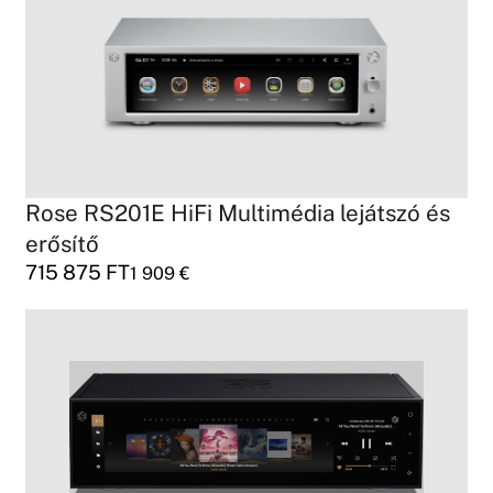
Rose RS201E HiFi Multimédia lejátszó és
erősítő
715 875
FT
1 909
€