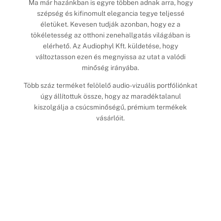
Ma már hazánkban is egyre többen adnak arra, hogy
szépség és kifinomult elegancia tegye teljessé
életüket. Kevesen tudják azonban, hogy ez a
tökéletesség az otthoni zenehallgatás világában is
elérhető. Az Audiophyl Kft. küldetése, hogy
változtasson ezen és megnyissa az utat a valódi
minőség irányába.
Több száz terméket felölelő audio-vizuális portfóliónkat
úgy állítottuk össze, hogy az maradéktalanul
kiszolgálja a csúcsminőségű, prémium termékek
vásárlóit.