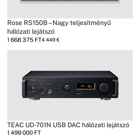
Rose RS150B – Nagy teljesítményű
hálózati lejátszó
1 668 375
FT
4 449
€
TEAC UD-701N USB DAC hálózati lejátszó
1 499 000
FT