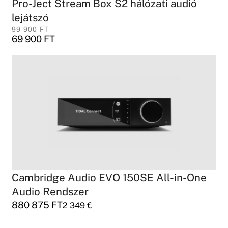
Pro-Ject Stream Box S2 hálózati audió
lejátszó
99 900
FT
69 900
FT
Cambridge Audio EVO 150SE All-in-One
Audio Rendszer
880 875
FT
2 349
€