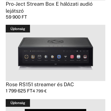
Pro-Ject Stream Box E hálózati audió
lejátszó
59 900
FT
Újdonság
Rose RS151 streamer és DAC
1 799 625
FT
4 799
€
Újdonság