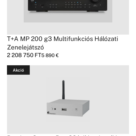
T+A MP 200 g3 Multifunkciós Hálózati
Zenelejátszó
2 208 750
FT
5 890
€
Akció