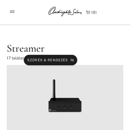
/
/
KEZDŐLAP
TERMÉKEK
STREAMER
0
Streamer
17
találat
SZŰRÉS & RENDEZÉS