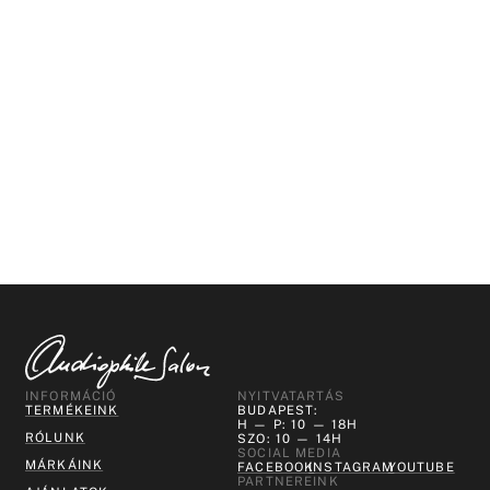
INFORMÁCIÓ
NYITVATARTÁS
TERMÉKEINK
BUDAPEST:
H — P: 10 — 18H
RÓLUNK
SZO: 10 — 14H
SOCIAL MEDIA
MÁRKÁINK
FACEBOOK
INSTAGRAM
YOUTUBE
PARTNEREINK