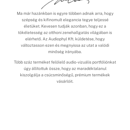
Ma már hazánkban is egyre többen adnak arra, hogy
szépség és kifinomult elegancia tegye teljessé
életüket. Kevesen tudják azonban, hogy ez a
tökéletesség az otthoni zenehallgatás világában is
elérhető. Az Audiophyl Kft. küldetése, hogy
változtasson ezen és megnyissa az utat a valódi
minőség irányába.
Több száz terméket felölelő audio-vizuális portfóliónkat
úgy állítottuk össze, hogy az maradéktalanul
kiszolgálja a csúcsminőségű, prémium termékek
vásárlóit.