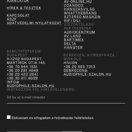
AJÁNLATOK
AV-ONLINE.HU
COANDCO.
HÍREK & TESZTEK
HANGZÁSVILÁG
WHATTHEBRAND
KAPCSOLAT
SZTEREO MAGAZIN
ÁSZF
HIFI DILI
ADATVÉDELMI NYILATKOZAT
VISZONTELADÓ
PARTNEREINK
AUDIOCENTRUM
AV-LAND
BARTIMEX
DELTA
HANGTÉR
BEMUTATÓTEREM
BUDAPEST
DEBRECEN, NYÍREGYHÁZA,
H-1202 BUDAPEST,
MISKOLC
MÁRTÍROK ÚTJA 145
HÍVJON
+36 70 944 1551
+36 20 503 7313
+36 20 281 4649
DEBRECEN@
+36 20 423 2041
AUDIOPHILE-SZALON.HU
+36 30 411 6039
INFO@
AUDIOPHILE-SZALON.HU
IRATKOZZON FEL HÍRLEVELÜNKRE!
Elolvastam és elfogadom a feliratkozási feltételeket.