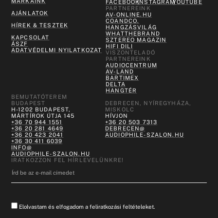
MÁRKÁINK
FACEBOOK
INSTAGRAM
YOUTUBE
PARTNEREINK
AJÁNLATOK
AV-ONLINE.HU
COANDCO.
HÍREK & TESZTEK
HANGZÁSVILÁG
WHATTHEBRAND
KAPCSOLAT
SZTEREO MAGAZIN
ÁSZF
HIFI DILI
ADATVÉDELMI NYILATKOZAT
VISZONTELADÓ
PARTNEREINK
AUDIOCENTRUM
AV-LAND
BARTIMEX
DELTA
HANGTÉR
BEMUTATÓTEREM
BUDAPEST
DEBRECEN, NYÍREGYHÁZA,
H-1202 BUDAPEST,
MISKOLC
MÁRTÍROK ÚTJA 145
HÍVJON
+36 70 944 1551
+36 20 503 7313
+36 20 281 4649
DEBRECEN@
+36 20 423 2041
AUDIOPHILE-SZALON.HU
+36 30 411 6039
INFO@
AUDIOPHILE-SZALON.HU
IRATKOZZON FEL HÍRLEVELÜNKRE!
Elolvastam és elfogadom a feliratkozási feltételeket.