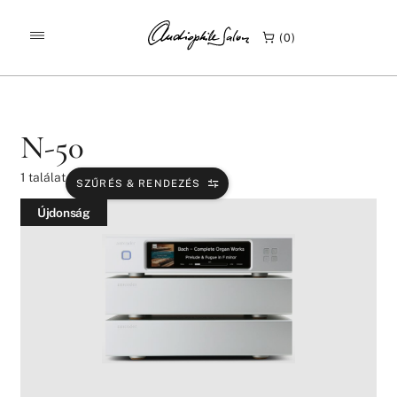
/
/
KEZDŐLAP
TERMÉKEK
N-50
0
N-50
1
találat
SZŰRÉS & RENDEZÉS
Újdonság