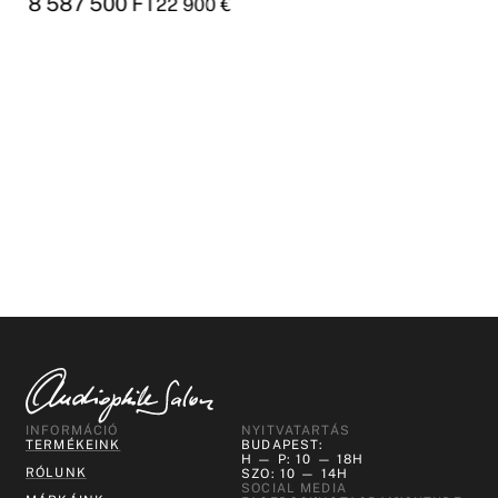
8 587 500
FT
22 900
€
INFORMÁCIÓ
NYITVATARTÁS
TERMÉKEINK
BUDAPEST:
H — P: 10 — 18H
RÓLUNK
SZO: 10 — 14H
SOCIAL MEDIA