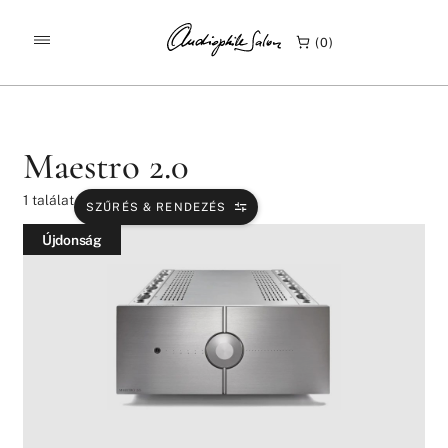
/
/
KEZDŐLAP
TERMÉKEK
MAESTRO 2.0
0
Maestro 2.0
1
találat
SZŰRÉS & RENDEZÉS
Újdonság