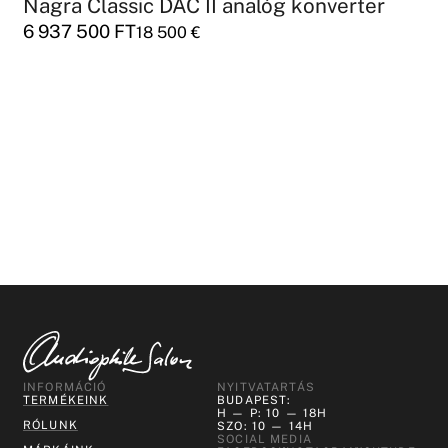
Nagra Classic DAC II analóg konverter
6 937 500
FT
18 500
€
INFORMÁCIÓ
NYITVATARTÁS
TERMÉKEINK
BUDAPEST:
H — P: 10 — 18H
RÓLUNK
SZO: 10 — 14H
SOCIAL MEDIA