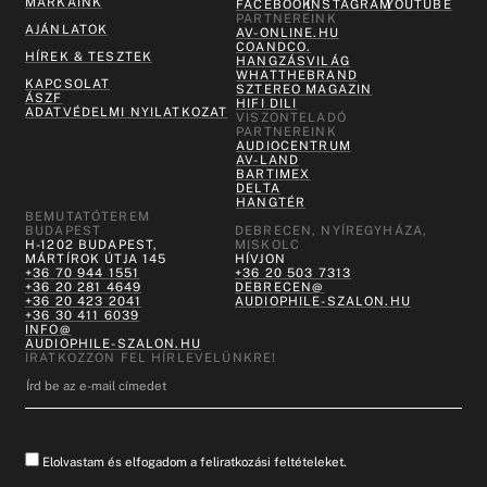
MÁRKÁINK
FACEBOOK
INSTAGRAM
YOUTUBE
PARTNEREINK
AJÁNLATOK
AV-ONLINE.HU
COANDCO.
HÍREK & TESZTEK
HANGZÁSVILÁG
WHATTHEBRAND
KAPCSOLAT
SZTEREO MAGAZIN
ÁSZF
HIFI DILI
ADATVÉDELMI NYILATKOZAT
VISZONTELADÓ
PARTNEREINK
AUDIOCENTRUM
AV-LAND
BARTIMEX
DELTA
HANGTÉR
BEMUTATÓTEREM
BUDAPEST
DEBRECEN, NYÍREGYHÁZA,
H-1202 BUDAPEST,
MISKOLC
MÁRTÍROK ÚTJA 145
HÍVJON
+36 70 944 1551
+36 20 503 7313
+36 20 281 4649
DEBRECEN@
+36 20 423 2041
AUDIOPHILE-SZALON.HU
+36 30 411 6039
INFO@
AUDIOPHILE-SZALON.HU
IRATKOZZON FEL HÍRLEVELÜNKRE!
Elolvastam és elfogadom a feliratkozási feltételeket.