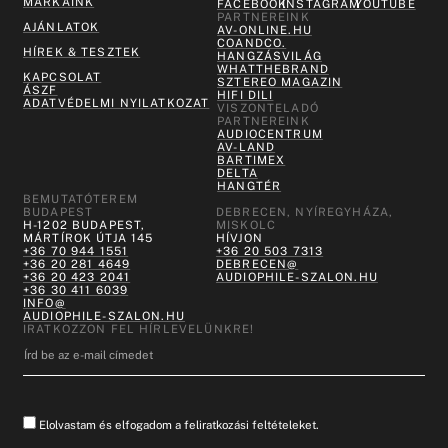
MÁRKÁINK
FACEBOOK
INSTAGRAM
YOUTUBE
PARTNEREINK
AJÁNLATOK
AV-ONLINE.HU
COANDCO.
HÍREK & TESZTEK
HANGZÁSVILÁG
WHATTHEBRAND
KAPCSOLAT
SZTEREO MAGAZIN
ÁSZF
HIFI DILI
ADATVÉDELMI NYILATKOZAT
VISZONTELADÓ
PARTNEREINK
AUDIOCENTRUM
AV-LAND
BARTIMEX
DELTA
HANGTÉR
BEMUTATÓTEREM
BUDAPEST
DEBRECEN, NYÍREGYHÁZA,
H-1202 BUDAPEST,
MISKOLC
MÁRTÍROK ÚTJA 145
HÍVJON
+36 70 944 1551
+36 20 503 7313
+36 20 281 4649
DEBRECEN@
+36 20 423 2041
AUDIOPHILE-SZALON.HU
+36 30 411 6039
INFO@
AUDIOPHILE-SZALON.HU
IRATKOZZON FEL HÍRLEVELÜNKRE!
Elolvastam és elfogadom a feliratkozási feltételeket.