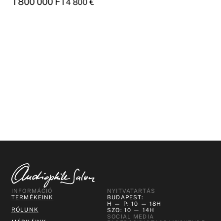
1 800 000
FT
4 800
€
INFORMÁCIÓ
NYITVATARTÁS
TERMÉKEINK
BUDAPEST:
H — P: 10 — 18H
RÓLUNK
SZO: 10 — 14H
SOCIAL MEDIA