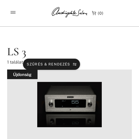
/
/
KEZDŐLAP
TERMÉKEK
LS 3
0
LS 3
1
találat
SZŰRÉS & RENDEZÉS
Újdonság